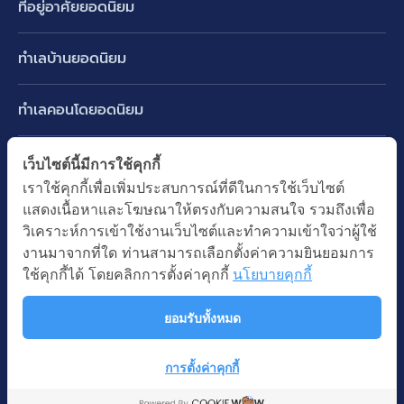
ที่อยู่อาศัยยอดนิยม
บ้านเดี่ยว
ทำเลบ้านยอดนิยม
บ้านแฝด
พัฒนาการ ศรีนครินทร์ กรุงเทพกรีฑา
ทาวน์เฮ้าส์ ทาวน์โฮม
ทำเลคอนโดยอดนิยม
รามอินทรา-วัชรพล สายไหม-หทัยราษฎร์
คอนโดมิเนียม
อโศก ทองหล่อ เอกมัย
บางนา รามคำแหง 2
ทำเล BTS ยอดนิยม
เว็บไซต์นี้มีการใช้คุกกี้
อาคารพาณิชย์ ตึกแถว
พระราม 9
เราใช้คุกกี้เพื่อเพิ่มประสบการณ์ที่ดีในการใช้เว็บไซต์
ปทุมธานี รังสิต ลำลูกกา
BTS ทองหล่อ
ที่ดินเปล่า
แสดงเนื้อหาและโฆษณาให้ตรงกับความสนใจ รวมถึงเพื่อ
อ่อนนุช ปุณณวิถี
ทำเล MRT ยอดนิยม
นนทบุรี บางใหญ่ บางบัวทอง
BTS เอกมัย
วิเคราะห์การเข้าใช้งานเว็บไซต์และทำความเข้าใจว่าผู้ใช้
อพาร์ทเม้นท์ หอพัก
รัชดาภิเษก ห้วยขวาง
MRT เพชรบุรี
งานมาจากที่ใด ท่านสามารถเลือกตั้งค่าความยินยอมการ
BTS พร้อมพงษ์
คำค้นยอดนิยม
ออฟฟิต สำนักงาน
ใช้คุกกี้ได้ โดยคลิกการตั้งค่าคุกกี้
นโยบายคุกกี้
ห้าแยกลาดพร้าว
MRT พระราม 9
BTS อ่อนนุช
บ้านมือสอง
โรงงาน โกดัง
MRT สุขุมวิท
ยอมรับทั้งหมด
BTS ช่องนนทรี
นโยบายความเป็นส่วนตัว
นโยบายการใช้คุกกี้
ซื้อบ้าน ขายบ้าน
โรงแรม รีสอร์ท
MRT พหลโยธิน
BTS อโศก
สงวนลิขสิทธิ โดยบริษัท บางกอก แอสเซท อินเตอร์กรุ๊ป จำกัด (มหาชน).
เช่าบ้าน ปล่อยเช่า
การตั้งค่าคุกกี้
MRT สามย่าน
© All Rights Reserved
Map
คอนโดติดรถไฟฟ้า