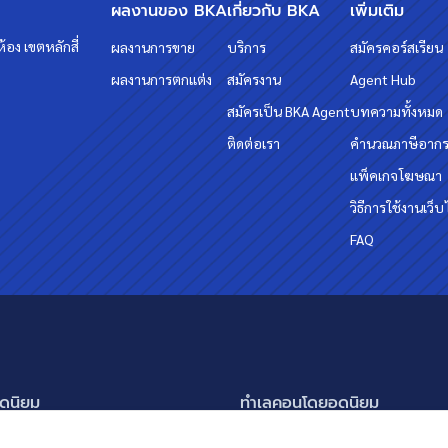
ผลงานของ BKA
เกี่ยวกับ BKA
เพิ่มเติม
้อง เขตหลักสี่
ผลงานการขาย
บริการ
สมัครคอร์สเรียน
ผลงานการตกแต่ง
สมัครงาน
Agent Hub
สมัครเป็น BKA Agent
บทความทั้งหมด
ติดต่อเรา
คำนวณภาษีอาก
แพ็คเกจโฆษณา
วิธีการใช้งานเว็บ
FAQ
ดนิยม
ทำเลคอนโดยอดนิยม
นครินทร์ กรุงเทพกรีฑา
อโศก ทองหล่อ เอกมัย
แสดงเพิ่มเติม