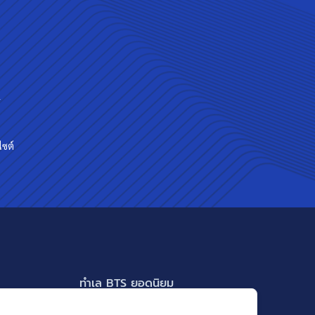
ร
ไซต์
ทำเล BTS ยอดนิยม
BTS ทองหล่อ
แสดงเพิ่มเติม