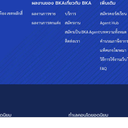
ผลงานของ BKA
เกี่ยวกับ BKA
เพิ่มเติม
้อง เขตหลักสี่
ผลงานการขาย
บริการ
สมัครคอร์สเรียน
ผลงานการตกแต่ง
สมัครงาน
Agent Hub
สมัครเป็น BKA Agent
บทความทั้งหมด
ติดต่อเรา
คำนวณภาษีอาก
แพ็คเกจโฆษณา
วิธีการใช้งานเว็บ
FAQ
ดนิยม
ทำเลคอนโดยอดนิยม
นครินทร์ กรุงเทพกรีฑา
อโศก ทองหล่อ เอกมัย
แสดงเพิ่มเติม