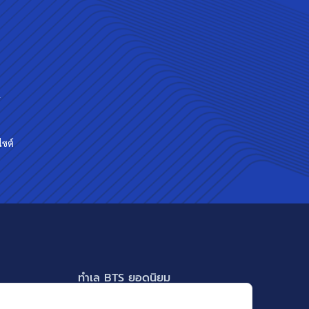
ร
ไซต์
ทำเล BTS ยอดนิยม
BTS ทองหล่อ
แสดงเพิ่มเติม