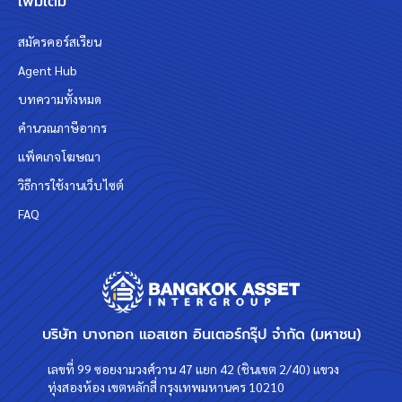
เพิ่มเติม
สมัครคอร์สเรียน
Agent Hub
บทความทั้งหมด
คำนวณภาษีอากร
แพ็คเกจโฆษณา
วิธีการใช้งานเว็บไซต์
FAQ
บริษัท บางกอก แอสเซท อินเตอร์กรุ๊ป จำกัด (มหาชน)
เลขที่ 99 ซอยงามวงศ์วาน 47 แยก 42 (ชินเขต 2/40) แขวง
ทุ่งสองห้อง เขตหลักสี่ กรุงเทพมหานคร 10210