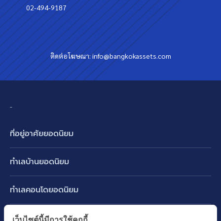
02-494-9187
ติดต่อโฆษณา:
info@bangkokassets.com
-
ที่อยู่อาศัยยอดนิยม
บ้านเดี่ยว
ทำเลบ้านยอดนิยม
บ้านแฝด
พัฒนาการ ศรีนครินทร์ กรุงเทพกรีฑา
ทาวน์เฮ้าส์ ทาวน์โฮม
ทำเลคอนโดยอดนิยม
รามอินทรา-วัชรพล สายไหม-หทัยราษฎร์
คอนโดมิเนียม
อโศก ทองหล่อ เอกมัย
บางนา รามคำแหง 2
ทำเล BTS ยอดนิยม
เว็บไซต์นี้มีการใช้คุกกี้