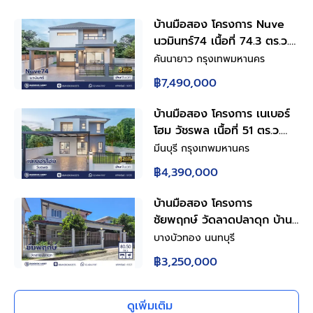
บ้านมือสอง โครงการ Nuve
นวมินทร์74 เนื้อที่ 74.3 ตร.ว.
ฟังก์ชัน 5 ห้องนอน 4 ห้องน้ำ
คันนายาว กรุงเทพมหานคร
2 ที่จอดรถ มีห้องนอนชั้นล่าง
฿7,490,000
ดีไซน์โดดเด่น บนทำเล
ศักยภาพ เดินทางสะดวกเชื่อม
บ้านมือสอง โครงการ เนเบอร์
ต่อถนนเกษตร-นวมินทร์ ถนน
โฮม วัชรพล เนื้อที่ 51 ตร.ว.
รามอินทรา ถนนเสรีไทย ใกล้
พื้นที่ใช้สอย 157.58 ตร.ม.
มีนบุรี กรุงเทพมหานคร
ห้างสรรพสินค้า Central
ฟังก์ชัน 4 ห้องนอน 2 ห้องน้ำ
฿4,390,000
EastVille และจุดขึ้นทางด่วน
2 ที่จอดรถ บนทำเลศักยภาพ
"ฉลองรัช"
เดินทางสะดวกเชื่อมต่อถนน
บ้านมือสอง โครงการ
สุขาภิบาล5 ถนนวัชรพล ถนน
ชัยพฤกษ์ วัดลาดปลาดุก บ้าน
รามอินทรา ใกล้ห้างสรรพสินค้า
เดี่ยว 2 ชั้น 4 ห้องนอน 2
บางบัวทอง นนทบุรี
Fashion Island และจุดขึ้น
ห้องน้ำ จอดรถ 3 คัน เนื้อที่ 53
฿3,250,000
ทางด่วน "ฉลองรัช"
ตร.ว. ใช้สอย 120 ตร.ม. มีห้อง
นอนชั้นล่าง ครัวพร้อม
เคาน์เตอร์ หลังคาโรงรถ ทำเล
ดูเพิ่มเติม