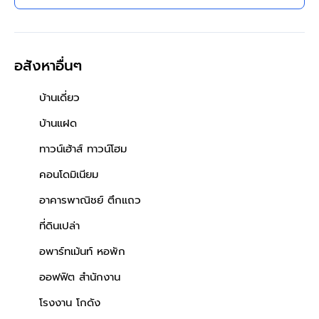
บางบัวทอง นนทบุรี ติดถนนวัด
ลาดปลาดุก ใกล้เซ็นทรัล เวสต์
เกต
อสังหาอื่นๆ
บ้านเดี่ยว
บ้านแฝด
ทาวน์เฮ้าส์ ทาวน์โฮม
คอนโดมิเนียม
อาคารพาณิชย์ ตึกแถว
ที่ดินเปล่า
อพาร์ทเม้นท์ หอพัก
ออฟฟิต สำนักงาน
โรงงาน โกดัง