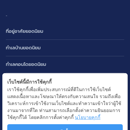
-
ที่อยู่อาศัยยอดนิยม
บ้านเดี่ยว
ทำเลบ้านยอดนิยม
บ้านแฝด
พัฒนาการ ศรีนครินทร์ กรุงเทพกรีฑา
ทาวน์เฮ้าส์ ทาวน์โฮม
ทำเลคอนโดยอดนิยม
รามอินทรา-วัชรพล สายไหม-หทัยราษฎร์
คอนโดมิเนียม
อโศก ทองหล่อ เอกมัย
บางนา รามคำแหง 2
ทำเล BTS ยอดนิยม
เว็บไซต์นี้มีการใช้คุกกี้
อาคารพาณิชย์ ตึกแถว
พระราม 9
เราใช้คุกกี้เพื่อเพิ่มประสบการณ์ที่ดีในการใช้เว็บไซต์
ปทุมธานี รังสิต ลำลูกกา
BTS ทองหล่อ
ที่ดินเปล่า
แสดงเนื้อหาและโฆษณาให้ตรงกับความสนใจ รวมถึงเพื่อ
อ่อนนุช ปุณณวิถี
ทำเล MRT ยอดนิยม
นนทบุรี บางใหญ่ บางบัวทอง
BTS เอกมัย
วิเคราะห์การเข้าใช้งานเว็บไซต์และทำความเข้าใจว่าผู้ใช้
อพาร์ทเม้นท์ หอพัก
รัชดาภิเษก ห้วยขวาง
MRT เพชรบุรี
งานมาจากที่ใด ท่านสามารถเลือกตั้งค่าความยินยอมการ
BTS พร้อมพงษ์
คำค้นยอดนิยม
ออฟฟิต สำนักงาน
ใช้คุกกี้ได้ โดยคลิกการตั้งค่าคุกกี้
นโยบายคุกกี้
ห้าแยกลาดพร้าว
MRT พระราม 9
BTS อ่อนนุช
บ้านมือสอง
โรงงาน โกดัง
MRT สุขุมวิท