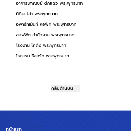
อาคารพาณิชย์ ตึกแถว พระพุทธบาท
ที่ดินเปล่า พระพุทธบาท
อพาร์ทเม้นท์ หอพัก พระพุทธบาท
ออฟฟิต สำนักงาน พระพุทธบาท
โรงงาน โกดัง พระพุทธบาท
โรงแรม รีสอร์ท พระพุทธบาท
กลับด้านบน
หน้าแรก