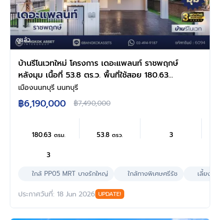
ดูแล้ว
บ้านรีโนเวทใหม่ โครงการ เดอะแพลนท์ ราชพฤกษ์
หลังมุม เนื้อที่ 53.8 ตร.ว. พื้นที่ใช้สอย 180.63
ตร.ม. ฟังก์ชัน 3 ห้องนอน 3 ห้องน้ำ จอดรถได้ 2
เมืองนนทบุรี นนทบุรี
คัน บนทำเลศักยภาพ เดินทางสะดวก ใกล้วงเวียน
฿6,190,000
฿7,490,000
พระราม5, The Walk, ทางด่วน ศรีรัช และรถไฟฟ้า
สายสีม่วง "สถานีบางรักใหญ่"
180.63
53.8
3
ตรม.
ตรว.
3
ใกล้ PP05 MRT บางรักใหญ่
ใกล้ทางพิเศษศรีรัช
เลี้ยงสัต
ประกาศวันที่: 18 Jun 2026
UPDATE!