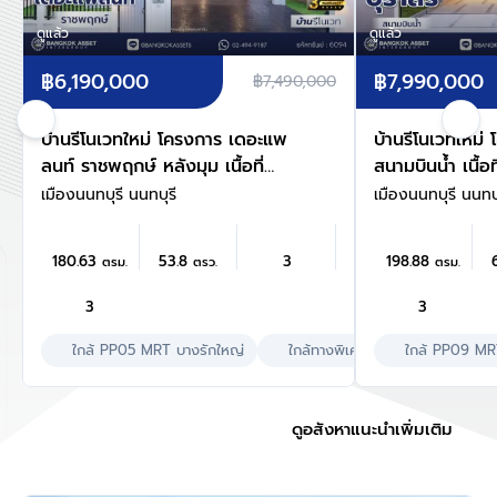
ดูแล้ว
ดูแล้ว
฿6,190,000
฿7,990,000
฿7,490,000
บ้านรีโนเวทใหม่ โครงการ เดอะแพ
บ้านรีโนเวทใหม่ 
ลนท์ ราชพฤกษ์ หลังมุม เนื้อที่
สนามบินน้ำ เนื้อท
53.8 ตร.ว. พื้นที่ใช้สอย 180.63
พื้นที่ใช้สอย 19
เมืองนนทบุรี นนทบุรี
เมืองนนทบุรี นนทบุ
ตร.ม. ฟังก์ชัน 3 ห้องนอน 3
3 ห้องนอน 3 ห้
ห้องน้ำ จอดรถได้ 2 คัน บนทำเล
คัน บนทำเลเชื่อ
180.63
53.8
3
198.88
ตรม.
ตรว.
ตรม.
ศักยภาพ เดินทางสะดวก ใกล้วง
ใกล้เซ็นทรัล นอร
เวียนพระราม5, The Walk,
รถไฟฟ้าสายสีม่
3
3
ทางด่วน ศรีรัช และรถไฟฟ้าสายสี
นนทบุรี1"
ม่วง "สถานีบางรักใหญ่"
ใกล้ PP05 MRT บางรักใหญ่
ใกล้ทางพิเศษศรีรัช
ใกล้ PP09 MR
เลี้ยงสัต
ดูอสังหาแนะนำเพิ่มเติม