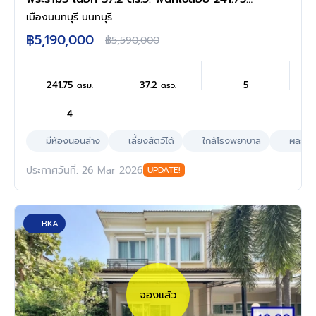
ตร.ม. ฟังก์ชัน 5 ห้องนอน 4 ห้องน้ำ 2 ที่จอดรถ
เมืองนนทบุรี นนทบุรี
พร้อมเข้าอยู่ โครงการบนทำเลแห่งการเดินทาง
฿5,190,000
฿5,590,000
เชื่อมต่อถนนนครอินทร์ ถนนบางศรีเมือง ใกล้เซ็น
ทรัลเวสต์วิลล์ และโรงเรียนนานาชาติร่วมฤดี
ราชพฤกษ์ แคมปัส
241.75
37.2
5
ตรม.
ตรว.
4
มีห้องนอนล่าง
เลี้ยงสัตว์ได้
ใกล้โรงพยาบาล
ผลรวมบ
ประกาศวันที่: 26 Mar 2026
UPDATE!
BKA
จองแล้ว