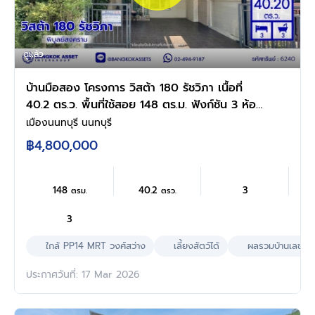
ดูแล้ว
บ้านมือสอง โครงการ วิสต้า 180 รัชวิภา เนื้อที่
40.2 ตร.ว. พื้นที่ใช้สอย 148 ตร.ม. ฟังก์ชัน 3 ห้อง
นอน 3 ห้องน้ำ 2 ที่จอดรถ พร้อมเข้าอยู่ ทำเลดี
เมืองนนทบุรี นนทบุรี
เชื่อมต่อหลายเส้นทาง ทั้งถนนพิบูลสงคราม, ถนน
฿4,800,000
นครอินทร์, ถนนวงศ์สว่าง ใกล้รถไฟฟ้าสีม่วง
"สถานีวงศ์สว่าง"
148
40.2
3
ตรม.
ตรว.
3
ใกล้ PP14 MRT วงศ์สว่าง
เลี้ยงสัตว์ได้
ผลรวมบ้านเลขที่ 
ประกาศวันที่: 17 Mar 2026