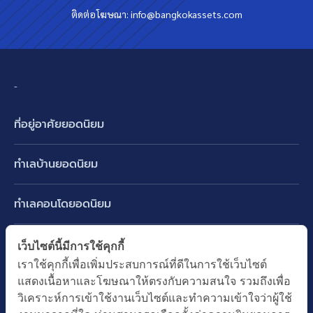
ติดต่อโฆษณา:
info@bangkokassets.com
-
ที่อยู่อาศัยยอดนิยม
บ้านเดี่ยว
ทำเลบ้านยอดนิยม
บ้านแฝด
พัฒนาการ ศรีนครินทร์ กรุงเทพกรีฑา
ทาวน์เฮ้าส์ ทาวน์โฮม
ทำเลคอนโดยอดนิยม
รามอินทรา-วัชรพล สายไหม-หทัยราษฎร์
คอนโดมิเนียม
อโศก ทองหล่อ เอกมัย
บางนา รามคำแหง 2
ทำเล BTS ยอดนิยม
เว็บไซต์นี้มีการใช้คุกกี้
อาคารพาณิชย์ ตึกแถว
พระราม 9
เราใช้คุกกี้เพื่อเพิ่มประสบการณ์ที่ดีในการใช้เว็บไซต์
ปทุมธานี รังสิต ลำลูกกา
BTS ทองหล่อ
ที่ดินเปล่า
แสดงเนื้อหาและโฆษณาให้ตรงกับความสนใจ รวมถึงเพื่อ
อ่อนนุช ปุณณวิถี
ทำเล MRT ยอดนิยม
นนทบุรี บางใหญ่ บางบัวทอง
BTS เอกมัย
วิเคราะห์การเข้าใช้งานเว็บไซต์และทำความเข้าใจว่าผู้ใช้
อพาร์ทเม้นท์ หอพัก
รัชดาภิเษก ห้วยขวาง
MRT เพชรบุรี