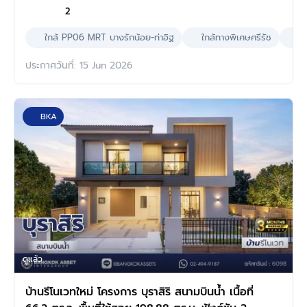
2
ใกล้ PP06 MRT บางรักน้อย-ท่าอิฐ
ใกล้ทางพิเศษศรีรัช
เล
ประกาศวันที่: 15 Jun 2026
BKA
ดูแล้ว
บ้านรีโนเวทใหม่ โครงการ บุราสิริ สนามบินน้ำ เนื้อที่