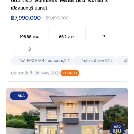
66.2 ตร.ว. พื้นที่ใช้สอย 198.88 ตร.ม. ฟังก์ชัน 3
ห้องนอน 3 ห้องน้ำ จอดรถได้ 2 คัน บนทำเลเชื่อม
เมืองนนทบุรี นนทบุรี
ต่อหลายเส้นทาง ใกล้เซ็นทรัล นอร์ทวิลล์ และ
฿7,990,000
฿9,490,000
รถไฟฟ้าสายสีม่วง "สถานีแยกนนทบุรี1"
198.88
66.2
3
ตรม.
ตรว.
3
ใกล้ PP09 MRT แยกนนทบุรี 1
ใกล้ทางพิเศษศรีรัช
เลี้ยงส
ประกาศวันที่: 26 May 2026
UPDATE!
BKA