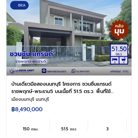
BKA
ดูแล้ว
บ้านเดี่ยวมือสองนนทบุรี โครงการ ชวนชื่นแกรนด์
ราชพฤกษ์-พระราม5 บนเนื้อที่ 51.5 ตร.ว. พื้นที่ใช้
สอ 150 ตร.ว. ฟังก์ชัน 3 ห้องนอน 3 ห้องน้ำ 2 ที่
เมืองนนทบุรี นนทบุรี
จอดรถ บนทำเลศักยภาพติดถนนนครอินทร์ เชื่อม
฿8,490,000
ต่อสะดวกสบายสู่ ถนนราชพฤกษ์ ,ถนนติวานนท์
และวงเวียนพระรามห้า ใกล้ MRT สายสีม่วง สถานี
แยกติวานนท์
150
51.5
3
ตรม.
ตรว.