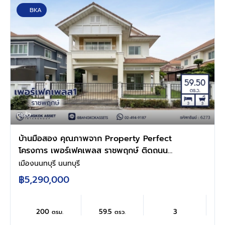
BKA
ดูแล้ว
บ้านมือสอง คุณภาพจาก Property Perfect
โครงการ เพอร์เฟคเพลส ราชพฤกษ์ ติดถนน
ราชพฤกษ์ เชื่อมต่อถนนรัตนาธิเบศร์ ใกล้รถไฟฟ้า
เมืองนนทบุรี นนทบุรี
สายสีม่วง "สถานีบางรักน้อยท่าอิฐ" ทางด่วน
฿5,290,000
"กาญจนาภิเษก" และเซ็นทรัล เวสต์วิลล์ บนเนื้อที่
59.5 ตร.ว. พื้นที่ใช้สอย 200 ตร.ม. 3 ห้องนอน 3
ห้องน้ำ จอดรถได้ 2 คัน
200
59.5
3
ตรม.
ตรว.