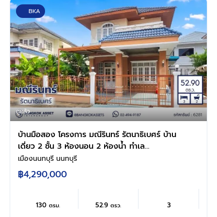
BKA
ดูแล้ว
บ้านมือสอง โครงการ มณีรินทร์ รัตนาธิเบศร์ บ้าน
เดี่ยว 2 ชั้น 3 ห้องนอน 2 ห้องน้ำ ทำเล
เมืองนนทบุรี ใกล้รถไฟฟ้าสายสีม่วง สถานีบางรัก
เมืองนนทบุรี นนทบุรี
น้อย-ท่าอิฐ ใกล้เซ็นทรัล เวสต์เกต บนเนื้อที่ 52.9
฿4,290,000
ตร.ว. พร้อมเข้าอยู่
130
52.9
3
ตรม.
ตรว.