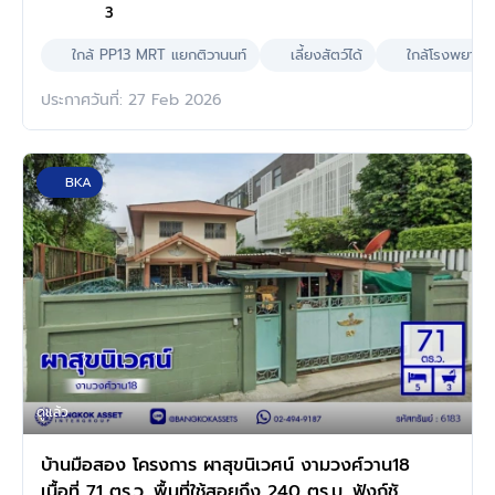
3
ใกล้ PP13 MRT แยกติวานนท์
เลี้ยงสัตว์ได้
ใกล้โรงพยาบา
ประกาศวันที่: 27 Feb 2026
BKA
ดูแล้ว
บ้านมือสอง โครงการ ผาสุขนิเวศน์ งามวงศ์วาน18
เนื้อที่ 71 ตร.ว. พื้นที่ใช้สอยถึง 240 ตร.ม. ฟังก์ชัน