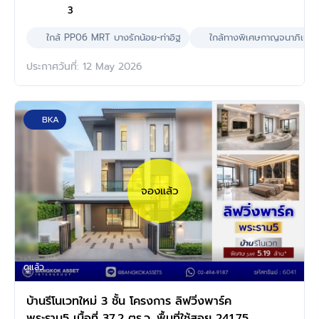
3
ใกล้ PP06 MRT บางรักน้อย-ท่าอิฐ
ใกล้ทางพิเศษกาญจนาภิเษก
ประกาศวันที่: 12 May 2026
BKA
จองแล้ว
ดูแล้ว
บ้านรีโนเวทใหม่ 3 ชั้น โครงการ ลิฟวิ่งพาร์ค
พระราม5 เนื้อที่ 37.2 ตร.ว. พื้นที่ใช้สอย 241.75