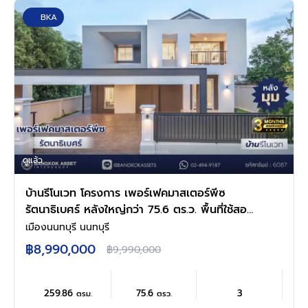
BKA
ดูแล้ว
บ้านรีโนเวท โครงการ เพอร์เฟคมาสเตอร์พีซ
รัตนาธิเบศร์ หลังใหญ่กว่า 75.6 ตร.ว. พื้นที่ใช้สอย
259.86 ตร.ม. ฟังก์ชัน 4 ห้องนอน 3 ห้องน้ำ จอด
เมืองนนทบุรี นนทบุรี
รถได้ 3 คัน บนทำเลเชื่อมต่อทุกการเดินทาง ใกล้
฿8,990,000
฿9,990,000
รถไฟฟ้าสายสีม่วง "สถานีไทรม้า" และจุดขึ้น
ทางด่วน "งามวงศ์วาน"
259.86
75.6
3
ตรม.
ตรว.