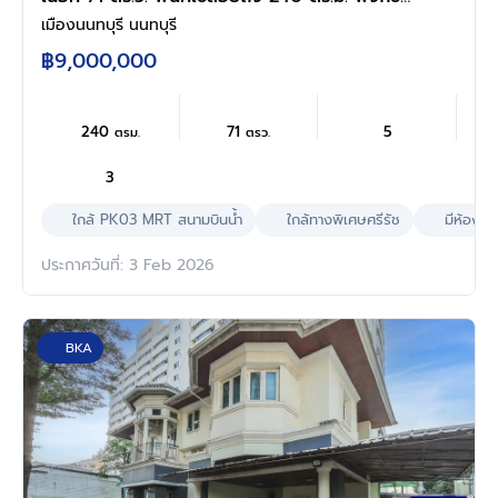
จัดเต็ม 4 ห้องนอน 3 ห้องน้ำ จอดรถได้ 2 คน บน
เมืองนนทบุรี นนทบุรี
ทำเลเชื่อมต่อเมืองอย่างรวดเร็ว ใกล้รถไฟฟ้าสายสี
฿9,000,000
ม่วง "สถานีสนามบินน้ำ" ทางด่วน "งามวงศ์วาน"
และเดอะมอลล์งามวงศ์วาน
240
71
5
ตรม.
ตรว.
3
ใกล้ PK03 MRT สนามบินนํ้า
ใกล้ทางพิเศษศรีรัช
มีห้องนอ
ประกาศวันที่: 3 Feb 2026
BKA