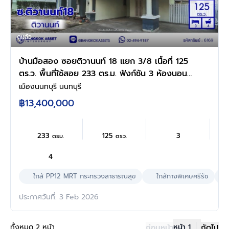
ดูแล้ว
บ้านมือสอง ซอยติวานนท์ 18 แยก 3/8 เนื้อที่ 125
ตร.ว. พื้นที่ใช้สอย 233 ตร.ม. ฟังก์ชัน 3 ห้องนอน
4 ห้องน้ำ 1 ห้องแม่บ้าน จอดรถได้ 4 คัน บ้านสวย
เมืองนนทบุรี นนทบุรี
พร้อมเข้าอยู่ แถมฟรี เครื่องปรับอากาศ และเครื่อง
฿13,400,000
ทำน้ำอุ่น เชื่อมต่อหลายเส้นทาง ใกล้ทางด่วน "ศรี
รัช" และรถไฟฟ้าสายสีม่วง "สถานีกระทรวง
สาธารณสุข"
233
125
3
ตรม.
ตรว.
4
ใกล้ PP12 MRT กระทรวงสาธารณสุข
ใกล้ทางพิเศษศรีรัช
ประกาศวันที่: 3 Feb 2026
ทั้งหมด 2 หน้า
ก่อนหน้า
หน้า 1
ถัดไป