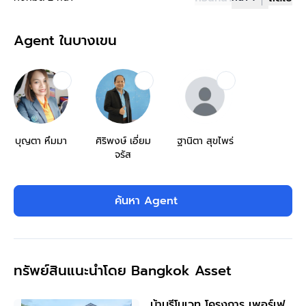
Agent ในบางเขน
บุญตา หึมมา
ศิริพงษ์ เอี่ยม
ฐานิตา สุขไพร่
จรัส
ค้นหา Agent
ทรัพย์สินแนะนำโดย Bangkok Asset
บ้านรีโนเวท โครงการ เพอร์เฟ