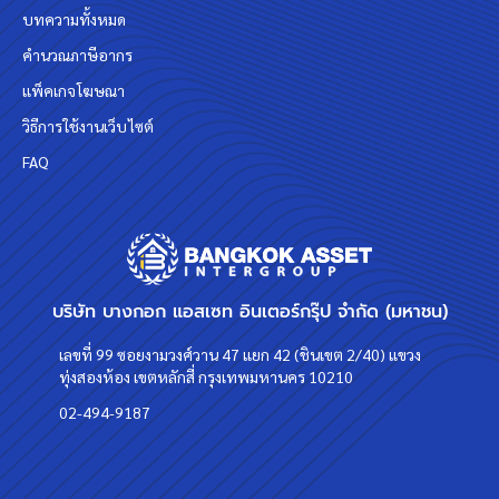
บทความทั้งหมด
คำนวณภาษีอากร
แพ็คเกจโฆษณา
วิธีการใช้งานเว็บไซต์
FAQ
บริษัท บางกอก แอสเซท อินเตอร์กรุ๊ป จำกัด (มหาชน)
เลขที่ 99 ซอยงามวงศ์วาน 47 แยก 42 (ชินเขต 2/40) แขวง
ทุ่งสองห้อง เขตหลักสี่ กรุงเทพมหานคร 10210
02-494-9187