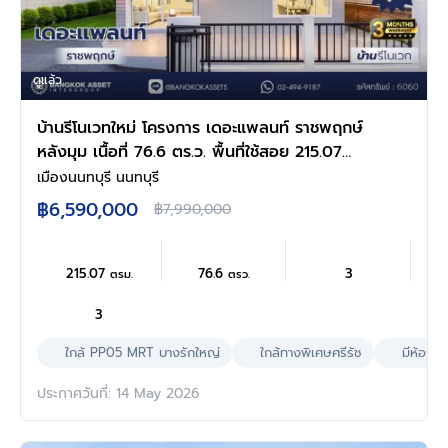
ดูแล้ว
บ้านรีโนเวทใหม่ โครงการ เดอะแพลนท์ ราชพฤกษ์
หลังมุม เนื้อที่ 76.6 ตร.ว. พื้นที่ใช้สอย 215.07
ตร.ม. ฟังก์ชัน 4 ห้องนอน 3 ห้องน้ำ จอดรถได้ 2
เมืองนนทบุรี นนทบุรี
คัน บนทำเลศักยภาพ เดินทางสะดวก ใกล้วงเวียน
฿6,590,000
฿7,990,000
พระราม5, The Walk, ทางด่วน ศรีรัช และรถไฟฟ้า
สายสีม่วง "สถานีบางรักใหญ่"
215.07
76.6
3
ตรม.
ตรว.
3
ใกล้ PP05 MRT บางรักใหญ่
ใกล้ทางพิเศษศรีรัช
มีห้องน
ประกาศวันที่: 14 May 2026