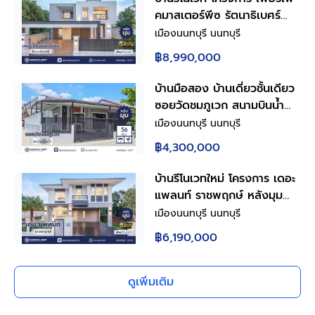
คมาสเตอร์พีซ รัตนาธิเบศร์
หลังใหญ่กว่า 75.6 ตร.ว. พื้นที่
เมืองนนทบุรี นนทบุรี
ใช้สอย 259.86 ตร.ม. ฟังก์ชัน
฿8,990,000
4 ห้องนอน 3 ห้องน้ำ จอดรถ
ได้ 3 คัน บนทำเลเชื่อมต่อทุก
บ้านมือสอง บ้านเดี่ยวชั้นเดียว
การเดินทาง ใกล้รถไฟฟ้าสายสี
ซอยวัดชมภูเวก สนามบินน้ำ
ม่วง "สถานีไทรม้า" และจุดขึ้น
เมืองนนทบุรี 3 ห้องนอน 4
เมืองนนทบุรี นนทบุรี
ทางด่วน "งามวงศ์วาน"
ห้องน้ำ พื้นที่ใช้สอย 130 ตร.ม.
฿4,300,000
ที่ดิน 56 ตร.ว. หลังมุม ใกล้
ทางด่วนงามวงศ์วาน เดินทาง
บ้านรีโนเวทใหม่ โครงการ เดอะ
สะดวก พร้อมเข้าอยู่
แพลนท์ ราชพฤกษ์ หลังมุม
เนื้อที่ 53.8 ตร.ว. พื้นที่ใช้สอย
เมืองนนทบุรี นนทบุรี
180.63 ตร.ม. ฟังก์ชัน 3 ห้อง
฿6,190,000
นอน 3 ห้องน้ำ จอดรถได้ 2
คัน บนทำเลศักยภาพ เดินทาง
สะดวก ใกล้วงเวียนพระราม5,
ดูเพิ่มเติม
The Walk, ทางด่วน ศรีรัช
และรถไฟฟ้าสายสีม่วง "สถานี