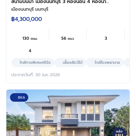
สนามบินน้ำ เมืองนนทบุรี 3 ห้องนอน 4 ห้องน้ำ
พื้นที่ใช้สอย 130 ตร.ม. ที่ดิน 56 ตร.ว. หลังมุม
เมืองนนทบุรี นนทบุรี
ใกล้ทางด่วนงามวงศ์วาน เดินทางสะดวก พร้อมเข้า
฿4,300,000
อยู่
130
56
3
ตรม.
ตรว.
4
ใกล้ทางพิเศษศรีรัช
เลี้ยงสัตว์ได้
ใกล้โรงพยาบาล
ผล
ประกาศวันที่: 30 Jun 2026
BKA