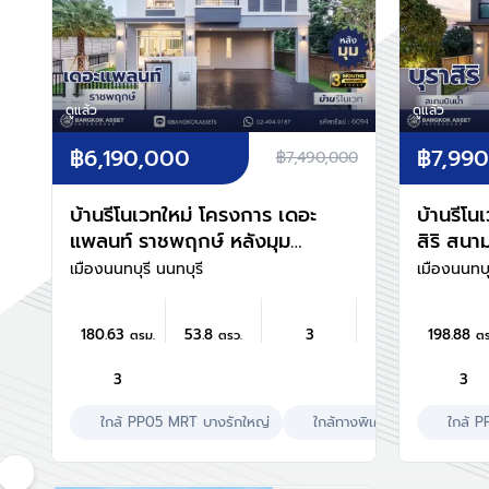
ดูแล้ว
ดูแล้ว
฿6,190,000
฿7,99
฿7,490,000
บ้านรีโนเวทใหม่ โครงการ เดอะ
บ้านรีโน
แพลนท์ ราชพฤกษ์ หลังมุม
สิริ สนาม
เนื้อที่ 53.8 ตร.ว. พื้นที่ใช้สอย
ตร.ว. พื้
เมืองนนทบุรี นนทบุรี
เมืองนนทบุ
180.63 ตร.ม. ฟังก์ชัน 3 ห้อง
ตร.ม. ฟั
นอน 3 ห้องน้ำ จอดรถได้ 2
ห้องน้ำ 
180.63
53.8
3
198.88
ตรม.
ตรว.
ตร
คัน บนทำเลศักยภาพ เดินทาง
ทำเลเชื่
สะดวก ใกล้วงเวียนพระราม5,
ใกล้เซ็น
3
3
The Walk, ทางด่วน ศรีรัช
รถไฟฟ้า
และรถไฟฟ้าสายสีม่วง "สถานี
แยกนนทบ
ใกล้ PP05 MRT บางรักใหญ่
ใกล้ทางพิเศษศรีรัช
ใกล้ 
เลี้
บางรักใหญ่"