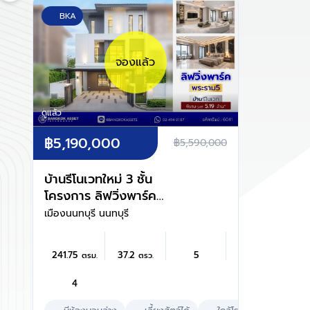
BKA
จองแล้ว
ดูแล้ว
฿5,190,000
฿5,590,000
บ้านรีโนเวทใหม่ 3 ชั้น
โครงการ ลิฟวิ่งพาร์ค
พระราม5 เนื้อที่ 37.2 ตร.ว.
เมืองนนทบุรี นนทบุรี
พื้นที่ใช้สอย 241.75 ตร.ม.
ฟังก์ชัน 5 ห้องนอน 4 ห้องน้ำ
241.75
37.2
5
ตรม.
ตรว.
2 ที่จอดรถ พร้อมเข้าอยู่
โครงการบนทำเลแห่งการเดิน
4
ทาง เชื่อมต่อถนนนครอินทร์