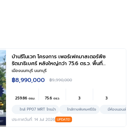
ลรวมบ้านเลขที่ 4
บ้านรีโนเวท โครงการ เพอร์เฟคมาสเตอร์พีซ
รัตนาธิเบศร์ หลังใหญ่กว่า 75.6 ตร.ว. พื้นที่
ใช้สอย 259.86 ตร.ม. ฟังก์ชัน 4 ห้องนอน 3
เมืองนนทบุรี นนทบุรี
ห้องน้ำ จอดรถได้ 3 คัน บนทำเลเชื่อมต่อทุก
฿8,990,000
฿9,990,000
การเดินทาง ใกล้รถไฟฟ้าสายสีม่วง "สถานีไทร
ม้า" และจุดขึ้นทางด่วน "งามวงศ์วาน"
259.86
75.6
3
3
ตรม.
ตรว.
ใกล้ PP07 MRT ไทรม้า
ใกล้ทางพิเศษศรีรัช
มีห้องนอนล่า
ประกาศวันที่: 14 Jul 2026
UPDATE!