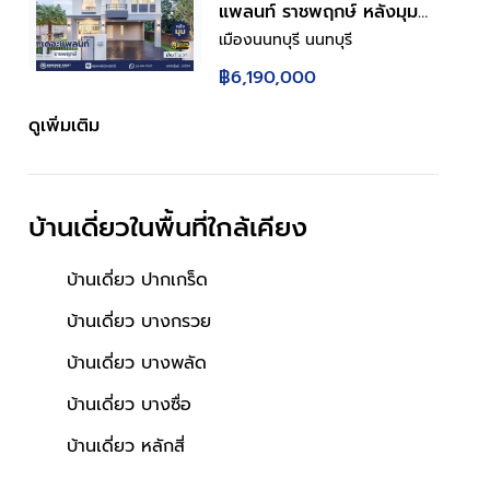
ทางสะดวก พร้อมเข้าอยู่
แพลนท์ ราชพฤกษ์ หลังมุม
เนื้อที่ 53.8 ตร.ว. พื้นที่ใช้สอย
เมืองนนทบุรี นนทบุรี
180.63 ตร.ม. ฟังก์ชัน 3 ห้อง
฿6,190,000
นอน 3 ห้องน้ำ จอดรถได้ 2
ว์ได้
ใกล้โรงพยาบาล
ผลรวมบ้านเลขที่ 4
คัน บนทำเลศักยภาพ เดินทาง
ดูเพิ่มเติม
สะดวก ใกล้วงเวียนพระราม5,
The Walk, ทางด่วน ศรีรัช
และรถไฟฟ้าสายสีม่วง "สถานี
บ้านเดี่ยวในพื้นที่ใกล้เคียง
บางรักใหญ่"
บ้านเดี่ยว ปากเกร็ด
บ้านเดี่ยว บางกรวย
บ้านเดี่ยว บางพลัด
บ้านเดี่ยว บางซื่อ
ลี้ยงสัตว์ได้
ใกล้โรงพยาบาล
ผลรวมบ้านเลขที่ 6
บ้านเดี่ยว หลักสี่