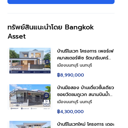
ทรัพย์สินแนะนำโดย Bangkok
Asset
บ้านรีโนเวท โครงการ เพอร์เฟ
คมาสเตอร์พีซ รัตนาธิเบศร์
หลังใหญ่กว่า 75.6 ตร.ว.
เมืองนนทบุรี นนทบุรี
ลรวมบ้านเลขที่ 2
ใกล้โรงเรียน/มหาวิทยาลัย
ใกล้โรงพยาบาล/คลีนิค
พื้นที่ใช้สอย 259.86 ตร.ม.
฿8,990,000
ฟังก์ชัน 4 ห้องนอน 3 ห้องน้ำ
จอดรถได้ 3 คัน บนทำเลเชื่อม
บ้านมือสอง บ้านเดี่ยวชั้นเดียว
ต่อทุกการเดินทาง ใกล้
ซอยวัดชมภูเวก สนามบินน้ำ
รถไฟฟ้าสายสีม่วง "สถานีไทร
เมืองนนทบุรี 3 ห้องนอน 4
เมืองนนทบุรี นนทบุรี
ม้า" และจุดขึ้นทางด่วน
ห้องน้ำ พื้นที่ใช้สอย 130
฿4,300,000
"งามวงศ์วาน"
ตร.ม. ที่ดิน 56 ตร.ว. หลังมุม
ใกล้ทางด่วนงามวงศ์วาน เดิน
บ้านรีโนเวทใหม่ โครงการ เดอะ