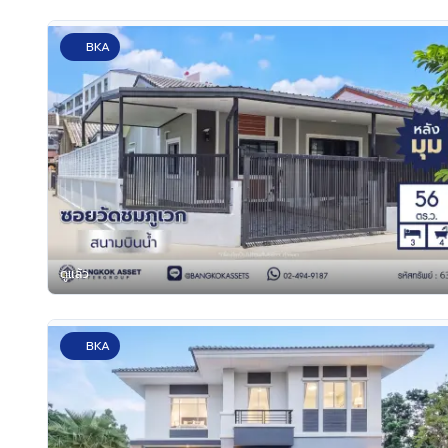
BKA
ดูแล้ว
BKA