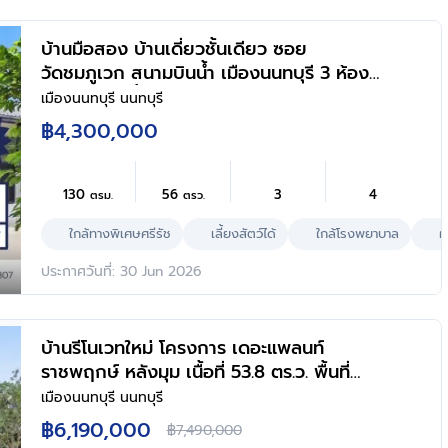
บ้านมือสอง บ้านเดี่ยวชั้นเดียว ซอย
วัดชมภูเวก สนามบินน้ำ เมืองนนทบุรี 3 ห้อง
นอน 4 ห้องน้ำ พื้นที่ใช้สอย 130 ตร.ม. ที่ดิน
เมืองนนทบุรี นนทบุรี
56 ตร.ว. หลังมุม ใกล้ทางด่วนงามวงศ์วาน
฿4,300,000
เดินทางสะดวก พร้อมเข้าอยู่
130
56
3
4
ตรม.
ตรว.
ใกล้ทางพิเศษศรีรัช
เลี้ยงสัตว์ได้
ใกล้โรงพยาบาล
ผ
ประกาศวันที่: 30 Jun 2026
บ้านรีโนเวทใหม่ โครงการ เดอะแพลนท์
ราชพฤกษ์ หลังมุม เนื้อที่ 53.8 ตร.ว. พื้นที่
ใช้สอย 180.63 ตร.ม. ฟังก์ชัน 3 ห้องนอน 3
เมืองนนทบุรี นนทบุรี
ห้องน้ำ จอดรถได้ 2 คัน บนทำเลศักยภาพ
฿6,190,000
฿7,490,000
เดินทางสะดวก ใกล้วงเวียนพระราม5, The