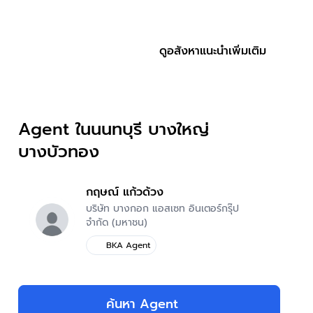
ดูอสังหาแนะนำเพิ่มเติม
Agent ในนนทบุรี บางใหญ่
บางบัวทอง
กฤษณ์ แก้วด้วง
บริษัท บางกอก แอสเซท อินเตอร์กรุ๊ป
จำกัด (มหาชน)
BKA Agent
ง
เลี้ยงสัตว์ได้
ใกล้โรงพยาบาล
ผลรวมบ้านเลขที่ 8
ค้นหา Agent