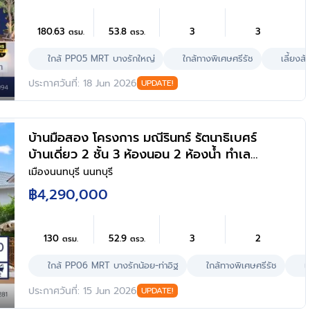
Walk, ทางด่วน ศรีรัช และรถไฟฟ้าสายสีม่วง
"สถานีบางรักใหญ่"
180.63
53.8
3
3
ตรม.
ตรว.
ใกล้ PP05 MRT บางรักใหญ่
ใกล้ทางพิเศษศรีรัช
เลี้ยงสัต
ประกาศวันที่: 18 Jun 2026
UPDATE!
บ้านมือสอง โครงการ มณีรินทร์ รัตนาธิเบศร์
บ้านเดี่ยว 2 ชั้น 3 ห้องนอน 2 ห้องน้ำ ทำเล
เมืองนนทบุรี ใกล้รถไฟฟ้าสายสีม่วง สถานี
เมืองนนทบุรี นนทบุรี
บางรักน้อย-ท่าอิฐ ใกล้เซ็นทรัล เวสต์เกต บน
฿4,290,000
เนื้อที่ 52.9 ตร.ว. พร้อมเข้าอยู่
130
52.9
3
2
ตรม.
ตรว.
ใกล้ PP06 MRT บางรักน้อย-ท่าอิฐ
ใกล้ทางพิเศษศรีรัช
เ
ประกาศวันที่: 15 Jun 2026
UPDATE!