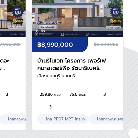
ดูแล้ว
฿8,990,000
7,990,000
฿9,990,000
เดอะ
บ้านรีโนเวท โครงการ เพอร์เฟ
ม
คมาสเตอร์พีซ รัตนาธิเบศร์
้สอย
หลังใหญ่กว่า 75.6 ตร.ว. พื้นที่
เมืองนนทบุรี นนทบุรี
้อง
ใช้สอย 259.86 ตร.ม. ฟังก์ชัน
2
4 ห้องนอน 3 ห้องน้ำ จอดรถ
3
259.86
75.6
3
ตรม.
ตรว.
ทาง
ได้ 3 คัน บนทำเลเชื่อมต่อทุก
ม5,
การเดินทาง ใกล้รถไฟฟ้าสาย
3
ช
สีม่วง "สถานีไทรม้า" และจุด
านี
ขึ้นทางด่วน "งามวงศ์วาน"
รงพยาบาล
ใกล้ทางพิเศษศรีรัช
ผลรวมบ้านเลขที่ 6
ใกล้ PP07 MRT ไทรม้า
มีห้องนอนล่าง
เลี้ยงสัตว์ได้
ใกล้ทางพิเศษศรีรัช
ใกล้โรงพย