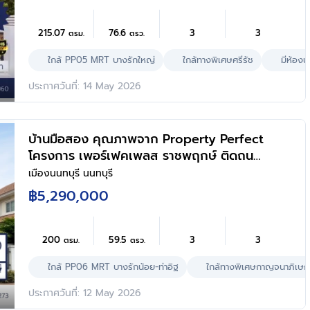
Walk, ทางด่วน ศรีรัช และรถไฟฟ้าสายสีม่วง
"สถานีบางรักใหญ่"
215.07
76.6
3
3
ตรม.
ตรว.
ใกล้ PP05 MRT บางรักใหญ่
ใกล้ทางพิเศษศรีรัช
มีห้องน
ประกาศวันที่: 14 May 2026
บ้านมือสอง คุณภาพจาก Property Perfect
โครงการ เพอร์เฟคเพลส ราชพฤกษ์ ติดถนน
ราชพฤกษ์ เชื่อมต่อถนนรัตนาธิเบศร์ ใกล้
เมืองนนทบุรี นนทบุรี
รถไฟฟ้าสายสีม่วง "สถานีบางรักน้อยท่าอิฐ"
฿5,290,000
ทางด่วน "กาญจนาภิเษก" และเซ็นทรัล เวสต์วิ
ลล์ บนเนื้อที่ 59.5 ตร.ว. พื้นที่ใช้สอย 200
ตร.ม. 3 ห้องนอน 3 ห้องน้ำ จอดรถได้ 2 คัน
200
59.5
3
3
ตรม.
ตรว.
ใกล้ PP06 MRT บางรักน้อย-ท่าอิฐ
ใกล้ทางพิเศษกาญจนาภิเษก
ประกาศวันที่: 12 May 2026