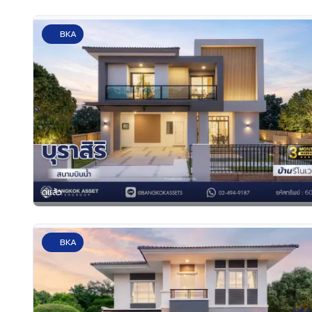
BKA
ดูแล้ว
BKA