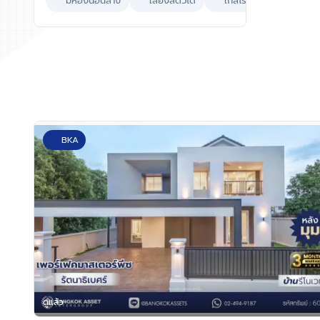
ถนนบางศรีเมือง ใกล้เซ็น
มีห้องนอนล่าง
เลี้ยงสัตว์ได้
ใกล้โรงพยาบาล
ผ
ทรัลเวสต์วิลล์ และโรงเรียน
นานาชาติร่วมฤดี ราชพฤกษ์
แคมปัส
BKA
ดูแล้ว