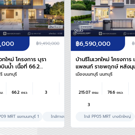
ดูแล้ว
0,000
฿6,590,000
฿9,490,000
฿
เวทใหม่ โครงการ บุรา
บ้านรีโนเวทใหม่ โครงการ 
บินน้ำ เนื้อที่ 66.2
แพลนท์ ราชพฤกษ์ หลังมุ
นที่ใช้สอย 198.88
เนื้อที่ 76.6 ตร.ว. พื้นที่ใช
รี นนทบุรี
เมืองนนทบุรี นนทบุรี
งก์ชัน 3 ห้องนอน 3
215.07 ตร.ม. ฟังก์ชัน 4 ห
จอดรถได้ 2 คัน บน
นอน 3 ห้องน้ำ จอดรถได้ 
66.2
3
215.07
76.6
ม.
ตรว.
ตรม.
ตรว.
อมต่อหลายเส้นทาง
คัน บนทำเลศักยภาพ เดิน
ทรัล นอร์ทวิลล์ และ
สะดวก ใกล้วงเวียนพระรา
3
สายสีม่วง "สถานี
The Walk, ทางด่วน ศรีรั
ุรี1"
และรถไฟฟ้าสายสีม่วง "สถ
PP09 MRT แยกนนทบุรี 1
ยงสัตว์ได้
ใกล้โรงพยาบาล
ใกล้ทางพิเศษศรีรัช
ผลรวมบ้านเลขที่ 4
ใกล้ PP05 MRT บางรักใหญ่
เลี้ยงสัตว์ได้
ใกล้โ
บางรักใหญ่"