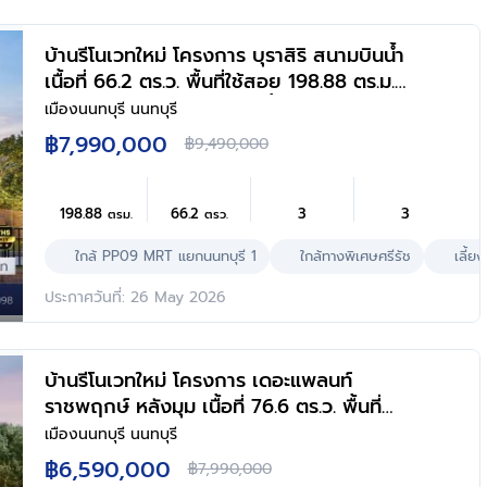
บ้านรีโนเวทใหม่ โครงการ บุราสิริ สนามบินน้ำ
เนื้อที่ 66.2 ตร.ว. พื้นที่ใช้สอย 198.88 ตร.ม.
ฟังก์ชัน 3 ห้องนอน 3 ห้องน้ำ จอดรถได้ 2
เมืองนนทบุรี นนทบุรี
คัน บนทำเลเชื่อมต่อหลายเส้นทาง ใกล้
฿7,990,000
฿9,490,000
เซ็นทรัล นอร์ทวิลล์ และรถไฟฟ้าสายสีม่วง
"สถานีแยกนนทบุรี1"
198.88
66.2
3
3
ตรม.
ตรว.
ใกล้ PP09 MRT แยกนนทบุรี 1
ใกล้ทางพิเศษศรีรัช
เลี้ยง
ประกาศวันที่: 26 May 2026
บ้านรีโนเวทใหม่ โครงการ เดอะแพลนท์
ราชพฤกษ์ หลังมุม เนื้อที่ 76.6 ตร.ว. พื้นที่
ใช้สอย 215.07 ตร.ม. ฟังก์ชัน 4 ห้องนอน 3
เมืองนนทบุรี นนทบุรี
ห้องน้ำ จอดรถได้ 2 คัน บนทำเลศักยภาพ
฿6,590,000
฿7,990,000
เดินทางสะดวก ใกล้วงเวียนพระราม5, The