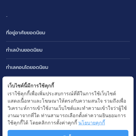
-
ที่อยู่อาศัยยอดนิยม
บ้านเดี่ยว
ทำเลบ้านยอดนิยม
บ้านแฝด
พัฒนาการ ศรีนครินทร์ กรุงเทพกรีฑา
ทาวน์เฮ้าส์ ทาวน์โฮม
ทำเลคอนโดยอดนิยม
รามอินทรา-วัชรพล สายไหม-หทัยราษฎร์
คอนโดมิเนียม
อโศก ทองหล่อ เอกมัย
บางนา รามคำแหง 2
ทำเล BTS ยอดนิยม
เว็บไซต์นี้มีการใช้คุกกี้
อาคารพาณิชย์ ตึกแถว
พระราม 9
เราใช้คุกกี้เพื่อเพิ่มประสบการณ์ที่ดีในการใช้เว็บไซต์
ปทุมธานี รังสิต ลำลูกกา
BTS ทองหล่อ
ที่ดินเปล่า
แสดงเนื้อหาและโฆษณาให้ตรงกับความสนใจ รวมถึงเพื่อ
อ่อนนุช ปุณณวิถี
ทำเล MRT ยอดนิยม
นนทบุรี บางใหญ่ บางบัวทอง
BTS เอกมัย
วิเคราะห์การเข้าใช้งานเว็บไซต์และทำความเข้าใจว่าผู้ใช้
อพาร์ทเม้นท์ หอพัก
รัชดาภิเษก ห้วยขวาง
MRT เพชรบุรี
งานมาจากที่ใด ท่านสามารถเลือกตั้งค่าความยินยอมการ
BTS พร้อมพงษ์
คำค้นยอดนิยม
ออฟฟิต สำนักงาน
ใช้คุกกี้ได้ โดยคลิกการตั้งค่าคุกกี้
นโยบายคุกกี้
ห้าแยกลาดพร้าว
MRT พระราม 9
BTS อ่อนนุช
บ้านมือสอง
โรงงาน โกดัง
MRT สุขุมวิท