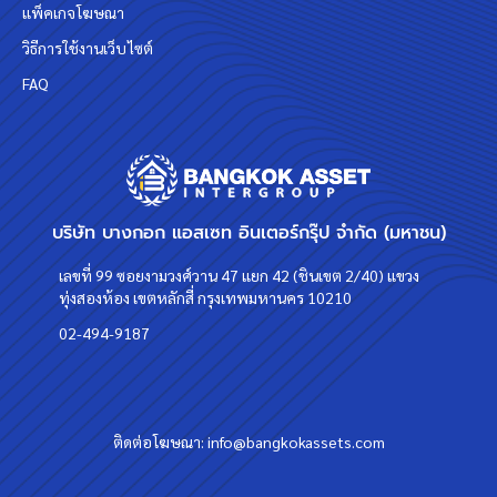
แพ็คเกจโฆษณา
วิธีการใช้งานเว็บไซต์
FAQ
บริษัท บางกอก แอสเซท อินเตอร์กรุ๊ป จำกัด (มหาชน)
เลขที่ 99 ซอยงามวงศ์วาน 47 แยก 42 (ชินเขต 2/40) แขวง
ทุ่งสองห้อง เขตหลักสี่ กรุงเทพมหานคร 10210
02-494-9187
ติดต่อโฆษณา:
info@bangkokassets.com