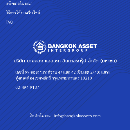
แพ็คเกจโฆษณา
วิธีการใช้งานเว็บไซต์
FAQ
บริษัท บางกอก แอสเซท อินเตอร์กรุ๊ป จำกัด (มหาชน)
เลขที่ 99 ซอยงามวงศ์วาน 47 แยก 42 (ชินเขต 2/40) แขวง
ทุ่งสองห้อง เขตหลักสี่ กรุงเทพมหานคร 10210
02-494-9187
ติดต่อโฆษณา:
info@bangkokassets.com