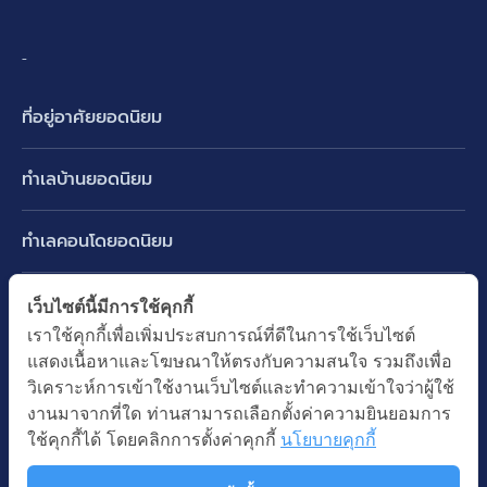
-
ที่อยู่อาศัยยอดนิยม
บ้านเดี่ยว
ทำเลบ้านยอดนิยม
บ้านแฝด
พัฒนาการ ศรีนครินทร์ กรุงเทพกรีฑา
ทาวน์เฮ้าส์ ทาวน์โฮม
ทำเลคอนโดยอดนิยม
รามอินทรา-วัชรพล สายไหม-หทัยราษฎร์
คอนโดมิเนียม
อโศก ทองหล่อ เอกมัย
บางนา รามคำแหง 2
ทำเล BTS ยอดนิยม
เว็บไซต์นี้มีการใช้คุกกี้
อาคารพาณิชย์ ตึกแถว
พระราม 9
เราใช้คุกกี้เพื่อเพิ่มประสบการณ์ที่ดีในการใช้เว็บไซต์
ปทุมธานี รังสิต ลำลูกกา
BTS ทองหล่อ
ที่ดินเปล่า
แสดงเนื้อหาและโฆษณาให้ตรงกับความสนใจ รวมถึงเพื่อ
อ่อนนุช ปุณณวิถี
ทำเล MRT ยอดนิยม
นนทบุรี บางใหญ่ บางบัวทอง
BTS เอกมัย
วิเคราะห์การเข้าใช้งานเว็บไซต์และทำความเข้าใจว่าผู้ใช้
อพาร์ทเม้นท์ หอพัก
รัชดาภิเษก ห้วยขวาง
MRT เพชรบุรี
งานมาจากที่ใด ท่านสามารถเลือกตั้งค่าความยินยอมการ
BTS พร้อมพงษ์
คำค้นยอดนิยม
ออฟฟิต สำนักงาน
ใช้คุกกี้ได้ โดยคลิกการตั้งค่าคุกกี้
นโยบายคุกกี้
ห้าแยกลาดพร้าว
MRT พระราม 9
BTS อ่อนนุช
บ้านมือสอง
โรงงาน โกดัง
MRT สุขุมวิท