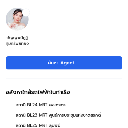
กัญญาณัฏฐ์
คุ้มทรัพย์ทอง
ค้นหา Agent
อสังหาใกล้รถไฟฟ้าในท่าเรือ
สถานี BL24 MRT คลองเตย
สถานี BL23 MRT ศูนย์การประชุมแห่งชาติสิริกิติ์
สถานี BL25 MRT ลุมพินี