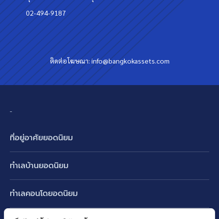
02-494-9187
ติดต่อโฆษณา:
info@bangkokassets.com
-
ที่อยู่อาศัยยอดนิยม
บ้านเดี่ยว
ทำเลบ้านยอดนิยม
บ้านแฝด
พัฒนาการ ศรีนครินทร์ กรุงเทพกรีฑา
ทาวน์เฮ้าส์ ทาวน์โฮม
ทำเลคอนโดยอดนิยม
รามอินทรา-วัชรพล สายไหม-หทัยราษฎร์
คอนโดมิเนียม
อโศก ทองหล่อ เอกมัย