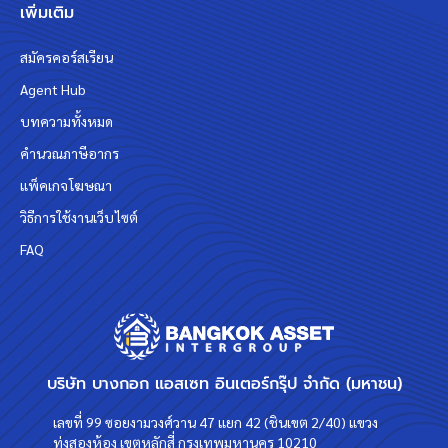
เพิ่มเติม
สมัครคอร์สเรียน
Agent Hub
บทความทั้งหมด
คำนวณภาษีอากร
แพ็คเกจโฆษณา
วิธีการใช้งานเว็บไซต์
FAQ
บริษัท บางกอก แอสเซท อินเตอร์กรุ๊ป จำกัด (มหาชน)
เลขที่ 99 ซอยงามวงศ์วาน 47 แยก 42 (ชินเขต 2/40) แขวง
ทุ่งสองห้อง เขตหลักสี่ กรุงเทพมหานคร 10210