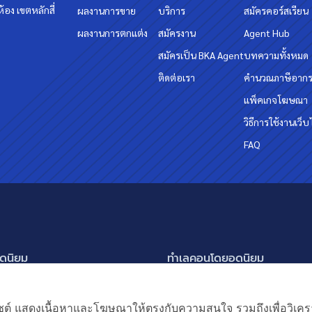
้อง เขตหลักสี่
ผลงานการขาย
บริการ
สมัครคอร์สเรียน
ผลงานการตกแต่ง
สมัครงาน
Agent Hub
สมัครเป็น BKA Agent
บทความทั้งหมด
ติดต่อเรา
คำนวณภาษีอาก
แพ็คเกจโฆษณา
วิธีการใช้งานเว็บ
FAQ
ดนิยม
ทำเลคอนโดยอดนิยม
นครินทร์ กรุงเทพกรีฑา
อโศก ทองหล่อ เอกมัย
แสดงเพิ่มเติม
ัชรพล สายไหม-หทัยราษฎร์
พระราม 9
เว็บไซต์ แสดงเนื้อหาและโฆษณาให้ตรงกับความสนใจ รวมถึงเพื่อวิเ