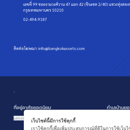
เลขที่ 99 ซอยงามวงศ์วาน 47 แยก 42 (ชินเขต 2/40) แขวงทุ่งสองห
กรุงเทพมหานคร 10210
02-494-9187
ติดต่อโฆษณา:
info@bangkokassets.com
-
ที่อยู่อาศัยยอดนิยม
ทำเลบ้านยอ
บ้านเดี่ยว
พัฒนาการ ศรี
แสดงเพิ่มเติม
แสดงเพิ่มเติม
เว็บไซต์นี้มีการใช้คุกกี้
บ้านแฝด
รามอินทรา-ว
เราใช้คุกกี้เพื่อเพิ่มประสบการณ์ที่ดีในการใช้