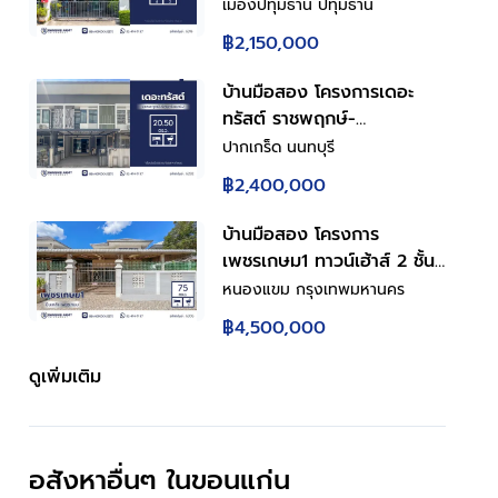
ประภา ทาวน์เฮ้าส์ 2 ชั้น พื้นที่
เมืองปทุมธานี ปทุมธานี
ใช้สอย 126 ตร.ม. 4 ห้องนอน
฿2,150,000
2 ห้องน้ำ จอดรถ 1 คัน ทำเล
ดอนเมือง-สรงประภา ใกล้ห้าง
บ้านมือสอง โครงการเดอะ
โรงพยาบาล โรงเรียน
ทรัสต์ ราชพฤกษ์-
รัตนาธิเบศร์2 ทาวน์เฮ้าส์ 2
ปากเกร็ด นนทบุรี
ชั้น พื้นที่ใช้สอย 113 ตร.ม. 3
฿2,400,000
ห้องนอน 3 ห้องน้ำ จอดรถ 2
คัน ทำเลราชพฤกษ์ ใกล้ห้าง
บ้านมือสอง โครงการ
โรงพยาบาล โรงเรียน
เพชรเกษม1 ทาวน์เฮ้าส์ 2 ชั้น
พื้นที่ใช้สอย 180 ตร.ม. 3
หนองแขม กรุงเทพมหานคร
ห้องนอน 3 ห้องน้ำ จอดรถ 2
฿4,500,000
คัน ทำเลเพชรเกษม เดินทาง
เข้าเมืองสะดวก ใกล้ห้าง โรง
ดูเพิ่มเติม
พยาบาล โรงเรียน
อสังหาอื่นๆ
ในขอนแก่น