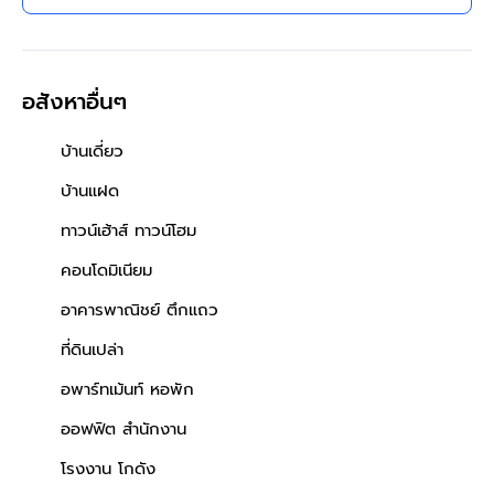
อสังหาอื่นๆ
บ้านเดี่ยว
บ้านแฝด
ทาวน์เฮ้าส์ ทาวน์โฮม
คอนโดมิเนียม
อาคารพาณิชย์ ตึกแถว
ที่ดินเปล่า
อพาร์ทเม้นท์ หอพัก
ออฟฟิต สำนักงาน
โรงงาน โกดัง