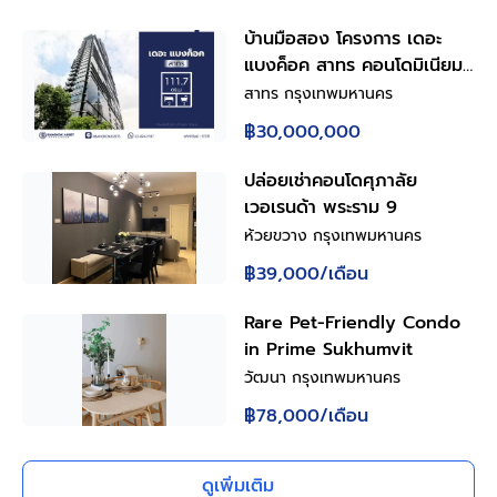
บ้านมือสอง โครงการ เดอะ
แบงค็อค สาทร คอนโดมิเนียม
ใจกลางย่านธุรกิจสาทร 2 ห้อง
สาทร กรุงเทพมหานคร
นอน 2 ห้องน้ำ พื้นที่ใช้สอย
฿30,000,000
111.77 ตร.ม. พร้อม Living
Space ชั้น 2 ห้องครัวพร้อม
ปล่อยเช่าคอนโดศุภาลัย
เคาน์เตอร์ครัว ที่จอดรถ 1 คัน
เวอเรนด้า พระราม 9
ทำเลเขตสาทร กรุงเทพฯ ใกล้
ห้วยขวาง กรุงเทพมหานคร
เซ็นทรัล สีลม ทาวเวอร์
฿39,000
/เดือน
Rare Pet-Friendly Condo
in Prime Sukhumvit
วัฒนา กรุงเทพมหานคร
฿78,000
/เดือน
ดูเพิ่มเติม