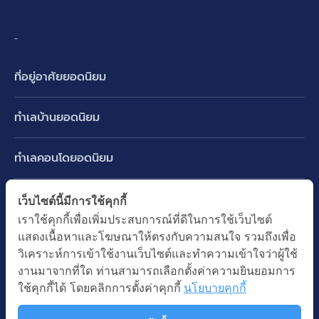
-
ที่อยู่อาศัยยอดนิยม
บ้านเดี่ยว
ทำเลบ้านยอดนิยม
บ้านแฝด
พัฒนาการ ศรีนครินทร์ กรุงเทพกรีฑา
ทาวน์เฮ้าส์ ทาวน์โฮม
ทำเลคอนโดยอดนิยม
รามอินทรา-วัชรพล สายไหม-หทัยราษฎร์
คอนโดมิเนียม
อโศก ทองหล่อ เอกมัย
บางนา รามคำแหง 2
ทำเล BTS ยอดนิยม
เว็บไซต์นี้มีการใช้คุกกี้
อาคารพาณิชย์ ตึกแถว
พระราม 9
เราใช้คุกกี้เพื่อเพิ่มประสบการณ์ที่ดีในการใช้เว็บไซต์
ปทุมธานี รังสิต ลำลูกกา
BTS ทองหล่อ
ที่ดินเปล่า
แสดงเนื้อหาและโฆษณาให้ตรงกับความสนใจ รวมถึงเพื่อ
อ่อนนุช ปุณณวิถี
ทำเล MRT ยอดนิยม
นนทบุรี บางใหญ่ บางบัวทอง
BTS เอกมัย
วิเคราะห์การเข้าใช้งานเว็บไซต์และทำความเข้าใจว่าผู้ใช้
อพาร์ทเม้นท์ หอพัก
รัชดาภิเษก ห้วยขวาง
MRT เพชรบุรี
งานมาจากที่ใด ท่านสามารถเลือกตั้งค่าความยินยอมการ
BTS พร้อมพงษ์
คำค้นยอดนิยม
ออฟฟิต สำนักงาน
ใช้คุกกี้ได้ โดยคลิกการตั้งค่าคุกกี้
นโยบายคุกกี้
ห้าแยกลาดพร้าว
MRT พระราม 9
BTS อ่อนนุช
บ้านมือสอง
โรงงาน โกดัง
MRT สุขุมวิท