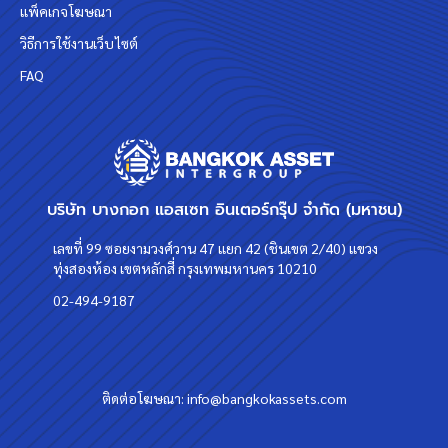
แพ็คเกจโฆษณา
วิธีการใช้งานเว็บไซต์
FAQ
บริษัท บางกอก แอสเซท อินเตอร์กรุ๊ป จำกัด (มหาชน)
เลขที่ 99 ซอยงามวงศ์วาน 47 แยก 42 (ชินเขต 2/40) แขวง
ทุ่งสองห้อง เขตหลักสี่ กรุงเทพมหานคร 10210
02-494-9187
ติดต่อโฆษณา:
info@bangkokassets.com