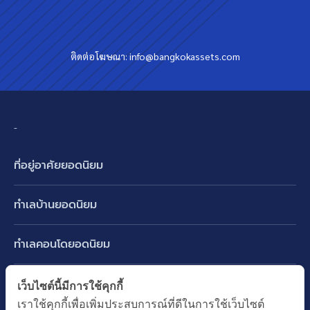
ติดต่อโฆษณา:
info@bangkokassets.com
-
ที่อยู่อาศัยยอดนิยม
บ้านเดี่ยว
ทำเลบ้านยอดนิยม
บ้านแฝด
พัฒนาการ ศรีนครินทร์ กรุงเทพกรีฑา
ทาวน์เฮ้าส์ ทาวน์โฮม
ทำเลคอนโดยอดนิยม
รามอินทรา-วัชรพล สายไหม-หทัยราษฎร์
คอนโดมิเนียม
อโศก ทองหล่อ เอกมัย
บางนา รามคำแหง 2
ทำเล BTS ยอดนิยม
เว็บไซต์นี้มีการใช้คุกกี้
อาคารพาณิชย์ ตึกแถว
พระราม 9
เราใช้คุกกี้เพื่อเพิ่มประสบการณ์ที่ดีในการใช้เว็บไซต์
ปทุมธานี รังสิต ลำลูกกา
BTS ทองหล่อ