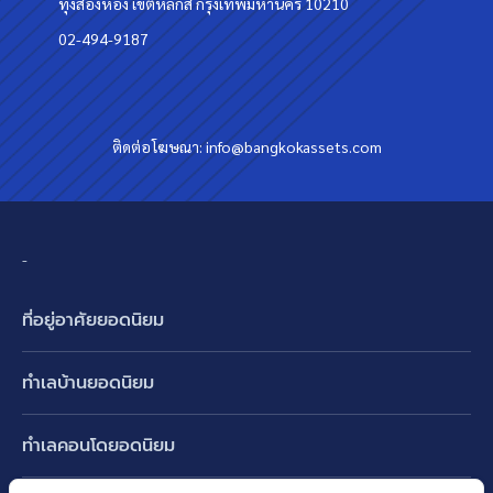
ทุ่งสองห้อง เขตหลักสี่ กรุงเทพมหานคร 10210
02-494-9187
ติดต่อโฆษณา:
info@bangkokassets.com
-
ที่อยู่อาศัยยอดนิยม
บ้านเดี่ยว
ทำเลบ้านยอดนิยม
บ้านแฝด
พัฒนาการ ศรีนครินทร์ กรุงเทพกรีฑา
ทาวน์เฮ้าส์ ทาวน์โฮม
ทำเลคอนโดยอดนิยม
รามอินทรา-วัชรพล สายไหม-หทัยราษฎร์
คอนโดมิเนียม
อโศก ทองหล่อ เอกมัย