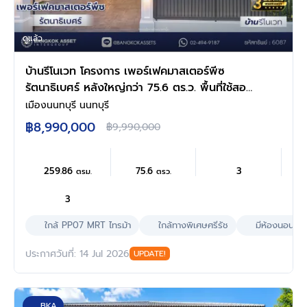
ดูแล้ว
บ้านรีโนเวท โครงการ เพอร์เฟคมาสเตอร์พีซ
รัตนาธิเบศร์ หลังใหญ่กว่า 75.6 ตร.ว. พื้นที่ใช้สอย
259.86 ตร.ม. ฟังก์ชัน 4 ห้องนอน 3 ห้องน้ำ จอด
เมืองนนทบุรี นนทบุรี
รถได้ 3 คัน บนทำเลเชื่อมต่อทุกการเดินทาง ใกล้
฿8,990,000
฿9,990,000
รถไฟฟ้าสายสีม่วง "สถานีไทรม้า" และจุดขึ้น
ทางด่วน "งามวงศ์วาน"
259.86
75.6
3
ตรม.
ตรว.
3
ใกล้ PP07 MRT ไทรม้า
ใกล้ทางพิเศษศรีรัช
มีห้องนอนล่า
ประกาศวันที่: 14 Jul 2026
UPDATE!
BKA