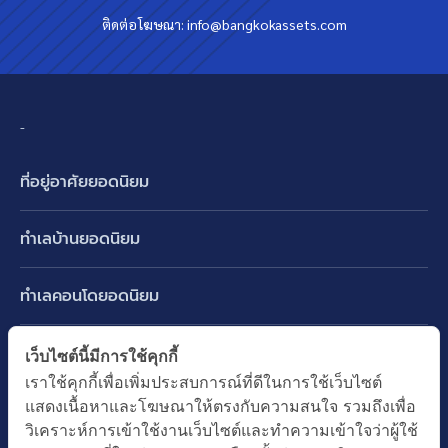
ติดต่อโฆษณา:
info@bangkokassets.com
-
ที่อยู่อาศัยยอดนิยม
บ้านเดี่ยว
ทำเลบ้านยอดนิยม
บ้านแฝด
พัฒนาการ ศรีนครินทร์ กรุงเทพกรีฑา
ทาวน์เฮ้าส์ ทาวน์โฮม
ทำเลคอนโดยอดนิยม
รามอินทรา-วัชรพล สายไหม-หทัยราษฎร์
คอนโดมิเนียม
อโศก ทองหล่อ เอกมัย
บางนา รามคำแหง 2
ทำเล BTS ยอดนิยม
เว็บไซต์นี้มีการใช้คุกกี้
อาคารพาณิชย์ ตึกแถว
พระราม 9
เราใช้คุกกี้เพื่อเพิ่มประสบการณ์ที่ดีในการใช้เว็บไซต์
ปทุมธานี รังสิต ลำลูกกา
BTS ทองหล่อ
ที่ดินเปล่า
แสดงเนื้อหาและโฆษณาให้ตรงกับความสนใจ รวมถึงเพื่อ
อ่อนนุช ปุณณวิถี
ทำเล MRT ยอดนิยม
นนทบุรี บางใหญ่ บางบัวทอง
BTS เอกมัย
วิเคราะห์การเข้าใช้งานเว็บไซต์และทำความเข้าใจว่าผู้ใช้
อพาร์ทเม้นท์ หอพัก
รัชดาภิเษก ห้วยขวาง
MRT เพชรบุรี