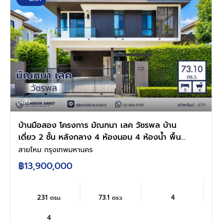
ดูแล้ว
บ้านมือสอง โครงการ มัณฑนา เลค วัชรพล บ้าน
เดี่ยว 2 ชั้น หลังกลาง 4 ห้องนอน 4 ห้องน้ำ พื้นที่
ใช้สอย 231 ตร.ม. ทำเลสุขาภิบาล 5 ใกล้ทางด่วน
สายไหม กรุงเทพมหานคร
จตุโชติ ใกล้เซ็นทรัลรามอินทรา แฟชั่นไอส์แลนด์
฿13,900,000
โครงการมีทะเลสาบ สระว่ายน้ำ ฟิตเนส บรรยากาศ
ร่มรื่น พร้อมอยู่
231
73.1
4
ตรม.
ตรว.
4