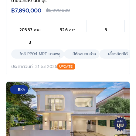
ฟังก์ชัน 4 ห้องนอน 3 ห้องน้ำ จอดรถได้ 2 คัน
บางบัวทอง นนทบุรี
พร้อม Facilities โครงการครบครัน ทำเลติดถนน
฿7,890,000
฿8,990,000
บางกรวย-ไทรน้อย เชื่อมต่อถนนกาญจนาภิเษก
ใกล้เซ็นทรัลนอร์ทวิลล์ และรถไฟฟ้าสายสีม่วง
"สถานีบางพลู"
203.33
92.6
3
ตรม.
ตรว.
3
ใกล้ PP04 MRT บางพลู
มีห้องนอนล่าง
เลี้ยงสัตว์ได้
ประกาศวันที่: 21 Jul 2026
UPDATE!
BKA