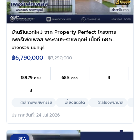
ดูแล้ว
บ้านรีโนเวทใหม่ จาก Property Perfect โครงการ
เพอร์เฟคเพลส พระราม5-ราชพฤกษ์ เนื้อที่ 68.5
ตร.ว. พื้นที่ใช้สอย 189.79 ตร.ม. ฟังก์ชัน 3 ห้อง
บางกรวย นนทบุรี
นอน 3 ห้องน้ำ 2 ที่จอดรถ พร้อม Facility ภายใน
฿6,790,000
฿7,290,000
โครงการครบครัน บนทำเลติดถนน ตอบโจทย์ทุก
การใช้ชีวิตใจกลาง Community ชั้นนำมากมาย
189.79
68.5
3
ตรม.
ตรว.
3
ใกล้ทางพิเศษศรีรัช
เลี้ยงสัตว์ได้
ใกล้โรงพยาบาล
ผล
ประกาศวันที่: 24 Jul 2026
BKA