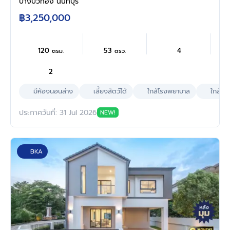
คัน เนื้อที่ 53 ตร.ว. ใช้สอย 120 ตร.ม. มีห้องนอน
บางบัวทอง นนทบุรี
ชั้นล่าง ครัวพร้อมเคาน์เตอร์ หลังคาโรงรถ ทำเล
฿3,250,000
บางบัวทอง นนทบุรี ติดถนนวัดลาดปลาดุก ใกล้
เซ็นทรัล เวสต์เกต
120
53
4
ตรม.
ตรว.
2
มีห้องนอนล่าง
เลี้ยงสัตว์ได้
ใกล้โรงพยาบาล
ใกล้ห้
ประกาศวันที่: 31 Jul 2026
NEW!
BKA