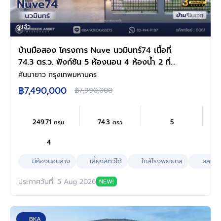
ดูแล้ว
บ้านมือสอง โครงการ Nuve นวมินทร์74 เนื้อที่
74.3 ตร.ว. ฟังก์ชัน 5 ห้องนอน 4 ห้องน้ำ 2 ที่
จอดรถ มีห้องนอนชั้นล่าง ดีไซน์โดดเด่น บนทำเล
คันนายาว กรุงเทพมหานคร
ศักยภาพ เดินทางสะดวกเชื่อมต่อถนนเกษตร-นวมิ
฿7,490,000
฿7,990,000
นทร์ ถนนรามอินทรา ถนนเสรีไทย ใกล้ห้างสรรพ
สินค้า Central EastVille และจุดขึ้นทางด่วน
"ฉลองรัช"
249.71
74.3
5
ตรม.
ตรว.
4
มีห้องนอนล่าง
เลี้ยงสัตว์ได้
ใกล้โรงพยาบาล
ผลรวมบ
ประกาศวันที่: 5 Aug 2026
NEW!
BKA