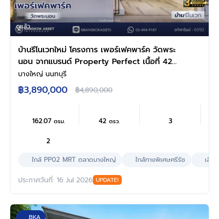
ดูแล้ว
บ้านรีโนเวทใหม่ โครงการ เพอร์เฟคพาร์ค วัดพระ
นอน จากแบรนด์ Property Perfect เนื้อที่ 42
ตร.ว. พื้นที่ใช้สอย 162.07 ตร.ม. ฟังก์ชัน 3 ห้อง
บางใหญ่ นนทบุรี
นอน 2 ห้องน้ำ 2 ที่จอดรถ พร้อม Facilities ครบ
฿3,890,000
฿4,890,000
ครัน บนทำเลเชื่อมต่อถนนกาญจนาฯ ใกล้ทางด่วน
"ศรีรัช" เซ็นทรัลเวสต์เกต และรถไฟฟ้าสายสีม่วง
"สถานีตลาดบางใหญ่"
162.07
42
3
ตรม.
ตรว.
2
ใกล้ PP02 MRT ตลาดบางใหญ่
ใกล้ทางพิเศษศรีรัช
เลี้ยง
ประกาศวันที่: 16 Jul 2026
UPDATE!
BKA