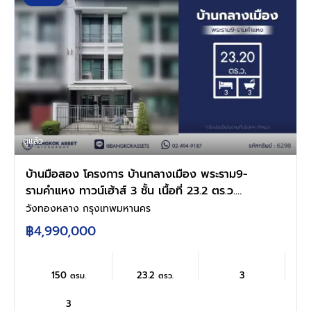
ดูแล้ว
บ้านมือสอง โครงการ บ้านกลางเมือง พระราม9-
รามคำแหง ทาวน์เฮ้าส์ 3 ชั้น เนื้อที่ 23.2 ตร.ว.
พื้นที่ใช้สอย 150 ตร.ม. 3 ห้องนอน 3 ห้องน้ำ จอด
วังทองหลาง กรุงเทพมหานคร
รถ 2 คัน ส่วนกลางครบ สระว่ายน้ำ ฟิตเนส คลับ
฿4,990,000
เฮ้าส์ ใกล้รถไฟฟ้าสายสีเหลืองสถานีรามคำ และ
ทางด่วนฉลองรัช
150
23.2
3
ตรม.
ตรว.
3