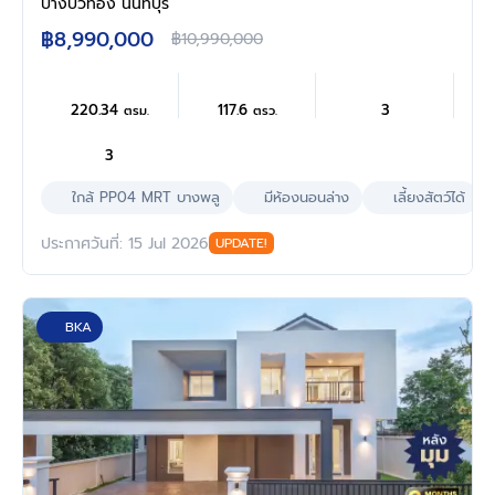
ฟังก์ชัน 4 ห้องนอน 3 ห้องน้ำ จอดรถได้ 2 คัน
บางบัวทอง นนทบุรี
พร้อม Facilities โครงการครบครัน ทำเลติดถนน
฿8,990,000
฿10,990,000
บางกรวย-ไทรน้อย เชื่อมต่อถนนกาญจนาภิเษก
ใกล้เซ็นทรัลนอร์ทวิลล์ และรถไฟฟ้าสายสีม่วง
"สถานีบางพลู"
220.34
117.6
3
ตรม.
ตรว.
3
ใกล้ PP04 MRT บางพลู
มีห้องนอนล่าง
เลี้ยงสัตว์ได้
ประกาศวันที่: 15 Jul 2026
UPDATE!
BKA