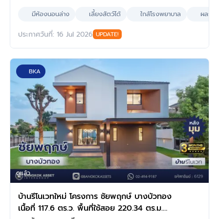
มีห้องนอนล่าง
เลี้ยงสัตว์ได้
ใกล้โรงพยาบาล
ผลรวมบ
ประกาศวันที่: 16 Jul 2026
UPDATE!
BKA
ดูแล้ว
บ้านรีโนเวทใหม่ โครงการ ชัยพฤกษ์ บางบัวทอง
เนื้อที่ 117.6 ตร.ว. พื้นที่ใช้สอย 220.34 ตร.ม.