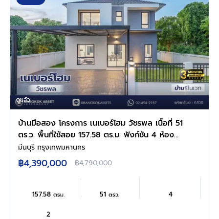
ดูแล้ว
บ้านมือสอง โครงการ เนเบอร์โฮม วัชรพล เนื้อที่ 51
ตร.ว. พื้นที่ใช้สอย 157.58 ตร.ม. ฟังก์ชัน 4 ห้อง
นอน 2 ห้องน้ำ 2 ที่จอดรถ บนทำเลศักยภาพ เดิน
มีนบุรี กรุงเทพมหานคร
ทางสะดวกเชื่อมต่อถนนสุขาภิบาล5 ถนนวัชรพล
฿4,390,000
฿4,790,000
ถนนรามอินทรา ใกล้ห้างสรรพสินค้า Fashion
Island และจุดขึ้นทางด่วน "ฉลองรัช"
157.58
51
4
ตรม.
ตรว.
2