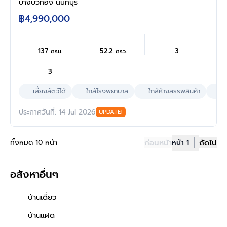
3 ห้องน้ำ จอดรถ 2 คัน ทำเลราชพฤกษ์-345 ใกล้
บางบัวทอง นนทบุรี
วงแหวนกาญจนาภิเษก ใกล้ห้าง โรงพยาบาล
฿4,990,000
โรงเรียน
137
52.2
3
ตรม.
ตรว.
3
เลี้ยงสัตว์ได้
ใกล้โรงพยาบาล
ใกล้ห้างสรรพสินค้า
ผล
ประกาศวันที่: 14 Jul 2026
UPDATE!
ทั้งหมด 10 หน้า
ก่อนหน้า
หน้า 1
ถัดไป
อสังหาอื่นๆ
บ้านเดี่ยว
บ้านแฝด