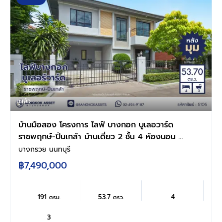
ดูแล้ว
บ้านมือสอง โครงการ ไลฟ์ บางกอก บูเลอวาร์ด
ราชพฤกษ์-ปิ่นเกล้า บ้านเดี่ยว 2 ชั้น 4 ห้องนอน 3
ห้องน้ำ จอดรถ 2 คัน พื้นที่ใช้สอย 191 ตร.ม. เนื้อที่
บางกรวย นนทบุรี
53.7 ตร.ว. ทำเลถนนราชพฤกษ์ ใกล้ห้างเซ็นทรัล
฿7,490,000
เวสต์วิลล์ และนครอินทร์ อ.บางกรวย นนทบุรี
191
53.7
4
ตรม.
ตรว.
3