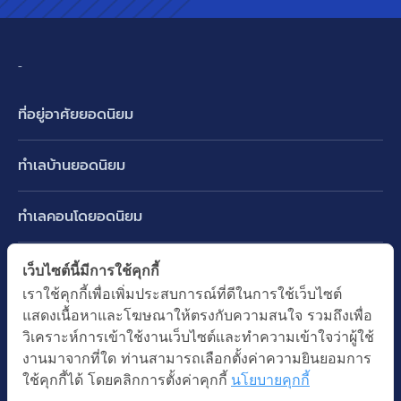
-
ที่อยู่อาศัยยอดนิยม
บ้านเดี่ยว
ทำเลบ้านยอดนิยม
บ้านแฝด
พัฒนาการ ศรีนครินทร์ กรุงเทพกรีฑา
ทาวน์เฮ้าส์ ทาวน์โฮม
ทำเลคอนโดยอดนิยม
รามอินทรา-วัชรพล สายไหม-หทัยราษฎร์
คอนโดมิเนียม
อโศก ทองหล่อ เอกมัย
บางนา รามคำแหง 2
ทำเล BTS ยอดนิยม
เว็บไซต์นี้มีการใช้คุกกี้
อาคารพาณิชย์ ตึกแถว
พระราม 9
เราใช้คุกกี้เพื่อเพิ่มประสบการณ์ที่ดีในการใช้เว็บไซต์
ปทุมธานี รังสิต ลำลูกกา
BTS ทองหล่อ
ที่ดินเปล่า
แสดงเนื้อหาและโฆษณาให้ตรงกับความสนใจ รวมถึงเพื่อ
อ่อนนุช ปุณณวิถี
ทำเล MRT ยอดนิยม
นนทบุรี บางใหญ่ บางบัวทอง
BTS เอกมัย
วิเคราะห์การเข้าใช้งานเว็บไซต์และทำความเข้าใจว่าผู้ใช้
อพาร์ทเม้นท์ หอพัก
รัชดาภิเษก ห้วยขวาง
MRT เพชรบุรี
งานมาจากที่ใด ท่านสามารถเลือกตั้งค่าความยินยอมการ
BTS พร้อมพงษ์
คำค้นยอดนิยม
ออฟฟิต สำนักงาน
ใช้คุกกี้ได้ โดยคลิกการตั้งค่าคุกกี้
นโยบายคุกกี้
ห้าแยกลาดพร้าว
MRT พระราม 9
BTS อ่อนนุช