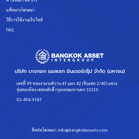
แพ็คเกจโฆษณา
วิธีการใช้งานเว็บไซต์
FAQ
บริษัท บางกอก แอสเซท อินเตอร์กรุ๊ป จำกัด (มหาชน)
เลขที่ 99 ซอยงามวงศ์วาน 47 แยก 42 (ชินเขต 2/40) แขวง
ทุ่งสองห้อง เขตหลักสี่ กรุงเทพมหานคร 10210
02-494-9187
ติดต่อโฆษณา:
info@bangkokassets.com