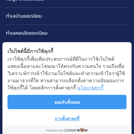
บ้านเดี่ยว
ทำเลบ้านยอดนิยม
บ้านแฝด
พัฒนาการ ศรีนครินทร์ กรุงเทพกรีฑา
ทาวน์เฮ้าส์ ทาวน์โฮม
ทำเลคอนโดยอดนิยม
รามอินทรา-วัชรพล สายไหม-หทัยราษฎร์
คอนโดมิเนียม
อโศก ทองหล่อ เอกมัย
บางนา รามคำแหง 2
ทำเล BTS ยอดนิยม
เว็บไซต์นี้มีการใช้คุกกี้
อาคารพาณิชย์ ตึกแถว
พระราม 9
เราใช้คุกกี้เพื่อเพิ่มประสบการณ์ที่ดีในการใช้เว็บไซต์
ปทุมธานี รังสิต ลำลูกกา
BTS ทองหล่อ
ที่ดินเปล่า
แสดงเนื้อหาและโฆษณาให้ตรงกับความสนใจ รวมถึงเพื่อ
อ่อนนุช ปุณณวิถี
ทำเล MRT ยอดนิยม
นนทบุรี บางใหญ่ บางบัวทอง
BTS เอกมัย
วิเคราะห์การเข้าใช้งานเว็บไซต์และทำความเข้าใจว่าผู้ใช้
อพาร์ทเม้นท์ หอพัก
รัชดาภิเษก ห้วยขวาง
MRT เพชรบุรี
งานมาจากที่ใด ท่านสามารถเลือกตั้งค่าความยินยอมการ
BTS พร้อมพงษ์
คำค้นยอดนิยม
ออฟฟิต สำนักงาน
ใช้คุกกี้ได้ โดยคลิกการตั้งค่าคุกกี้
นโยบายคุกกี้
ห้าแยกลาดพร้าว
MRT พระราม 9
BTS อ่อนนุช
บ้านมือสอง
โรงงาน โกดัง
MRT สุขุมวิท
ยอมรับทั้งหมด
BTS ช่องนนทรี
นโยบายความเป็นส่วนตัว
นโยบายการใช้คุกกี้
ซื้อบ้าน ขายบ้าน
โรงแรม รีสอร์ท
MRT พหลโยธิน
BTS อโศก
สงวนลิขสิทธิ โดยบริษัท บางกอก แอสเซท อินเตอร์กรุ๊ป จำกัด (มหาชน).
เช่าบ้าน ปล่อยเช่า
การตั้งค่าคุกกี้
MRT สามย่าน
© All Rights Reserved
Map
คอนโดติดรถไฟฟ้า
MRT ห้วยขวาง