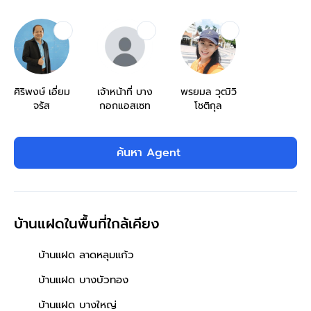
ศิริพงษ์ เอี่ยม
เจ้าหน้าที่ บาง
พรยมล วุฒิวิ
จรัส
กอกแอสเซท
โชติกุล
ค้นหา Agent
บ้านแฝดในพื้นที่ใกล้เคียง
บ้านแฝด ลาดหลุมแก้ว
บ้านแฝด บางบัวทอง
บ้านแฝด บางใหญ่