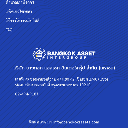
คำนวณภาษีอากร
แพ็คเกจโฆษณา
วิธีการใช้งานเว็บไซต์
FAQ
บริษัท บางกอก แอสเซท อินเตอร์กรุ๊ป จำกัด (มหาชน)
เลขที่ 99 ซอยงามวงศ์วาน 47 แยก 42 (ชินเขต 2/40) แขวง
ทุ่งสองห้อง เขตหลักสี่ กรุงเทพมหานคร 10210
02-494-9187
ติดต่อโฆษณา:
info@bangkokassets.com