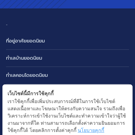
-
ที่อยู่อาศัยยอดนิยม
บ้านเดี่ยว
ทำเลบ้านยอดนิยม
บ้านแฝด
พัฒนาการ ศรีนครินทร์ กรุงเทพกรีฑา
ทาวน์เฮ้าส์ ทาวน์โฮม
ทำเลคอนโดยอดนิยม
รามอินทรา-วัชรพล สายไหม-หทัยราษฎร์
คอนโดมิเนียม
อโศก ทองหล่อ เอกมัย
บางนา รามคำแหง 2
ทำเล BTS ยอดนิยม
เว็บไซต์นี้มีการใช้คุกกี้
อาคารพาณิชย์ ตึกแถว
พระราม 9
เราใช้คุกกี้เพื่อเพิ่มประสบการณ์ที่ดีในการใช้เว็บไซต์
ปทุมธานี รังสิต ลำลูกกา
BTS ทองหล่อ
ที่ดินเปล่า
แสดงเนื้อหาและโฆษณาให้ตรงกับความสนใจ รวมถึงเพื่อ
อ่อนนุช ปุณณวิถี
ทำเล MRT ยอดนิยม
นนทบุรี บางใหญ่ บางบัวทอง
BTS เอกมัย
วิเคราะห์การเข้าใช้งานเว็บไซต์และทำความเข้าใจว่าผู้ใช้
อพาร์ทเม้นท์ หอพัก
รัชดาภิเษก ห้วยขวาง
MRT เพชรบุรี
งานมาจากที่ใด ท่านสามารถเลือกตั้งค่าความยินยอมการ
BTS พร้อมพงษ์
คำค้นยอดนิยม
ออฟฟิต สำนักงาน
ใช้คุกกี้ได้ โดยคลิกการตั้งค่าคุกกี้
นโยบายคุกกี้
ห้าแยกลาดพร้าว
MRT พระราม 9