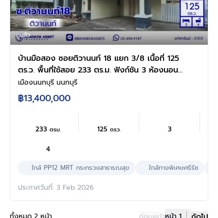
ดูแล้ว
บ้านมือสอง ซอยติวานนท์ 18 แยก 3/8 เนื้อที่ 125
ตร.ว. พื้นที่ใช้สอย 233 ตร.ม. ฟังก์ชัน 3 ห้องนอน
4 ห้องน้ำ 1 ห้องแม่บ้าน จอดรถได้ 4 คัน บ้านสวย
เมืองนนทบุรี นนทบุรี
พร้อมเข้าอยู่ แถมฟรี เครื่องปรับอากาศ และเครื่อง
฿13,400,000
ทำน้ำอุ่น เชื่อมต่อหลายเส้นทาง ใกล้ทางด่วน "ศรี
รัช" และรถไฟฟ้าสายสีม่วง "สถานีกระทรวง
สาธารณสุข"
233
125
3
ตรม.
ตรว.
4
ใกล้ PP12 MRT กระทรวงสาธารณสุข
ใกล้ทางพิเศษศรีรัช
ประกาศวันที่: 3 Feb 2026
ทั้งหมด 2 หน้า
ก่อนหน้า
หน้า 1
ถัดไป