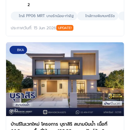
2
ใกล้ PP06 MRT บางรักน้อย-ท่าอิฐ
ใกล้ทางพิเศษศรีรัช
เล
ประกาศวันที่: 15 Jun 2026
UPDATE!
BKA
ดูแล้ว
บ้านรีโนเวทใหม่ โครงการ บุราสิริ สนามบินน้ำ เนื้อที่