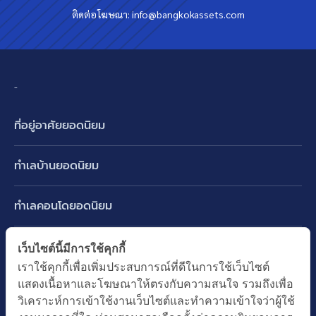
ติดต่อโฆษณา:
info@bangkokassets.com
-
ที่อยู่อาศัยยอดนิยม
บ้านเดี่ยว
ทำเลบ้านยอดนิยม
บ้านแฝด
พัฒนาการ ศรีนครินทร์ กรุงเทพกรีฑา
ทาวน์เฮ้าส์ ทาวน์โฮม
ทำเลคอนโดยอดนิยม
รามอินทรา-วัชรพล สายไหม-หทัยราษฎร์
คอนโดมิเนียม
อโศก ทองหล่อ เอกมัย
บางนา รามคำแหง 2
ทำเล BTS ยอดนิยม
เว็บไซต์นี้มีการใช้คุกกี้
อาคารพาณิชย์ ตึกแถว
พระราม 9
เราใช้คุกกี้เพื่อเพิ่มประสบการณ์ที่ดีในการใช้เว็บไซต์
ปทุมธานี รังสิต ลำลูกกา
BTS ทองหล่อ
ที่ดินเปล่า
แสดงเนื้อหาและโฆษณาให้ตรงกับความสนใจ รวมถึงเพื่อ
อ่อนนุช ปุณณวิถี
ทำเล MRT ยอดนิยม
นนทบุรี บางใหญ่ บางบัวทอง
BTS เอกมัย
วิเคราะห์การเข้าใช้งานเว็บไซต์และทำความเข้าใจว่าผู้ใช้
อพาร์ทเม้นท์ หอพัก
รัชดาภิเษก ห้วยขวาง
MRT เพชรบุรี