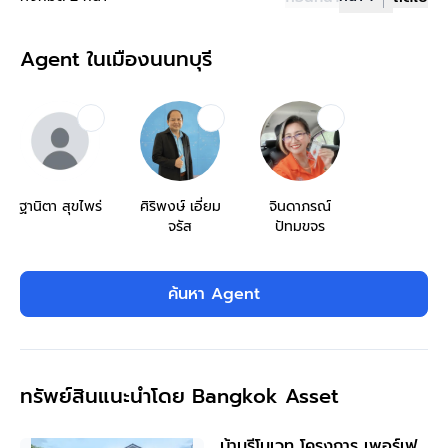
Agent ในเมืองนนทบุรี
ฐานิตา สุขไพร่
ศิริพงษ์ เอี่ยม
จินดาภรณ์
จรัส
ปัทมขจร
ค้นหา Agent
ทรัพย์สินแนะนำโดย Bangkok Asset
บ้านรีโนเวท โครงการ เพอร์เฟ