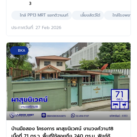
3
ใกล้ PP13 MRT แยกติวานนท์
เลี้ยงสัตว์ได้
ใกล้โรงพยาบา
ประกาศวันที่: 27 Feb 2026
BKA
ดูแล้ว
บ้านมือสอง โครงการ ผาสุขนิเวศน์ งามวงศ์วาน18
เนื้อที่ 71 ตร.ว. พื้นที่ใช้สอยถึง 240 ตร.ม. ฟังก์ชัน