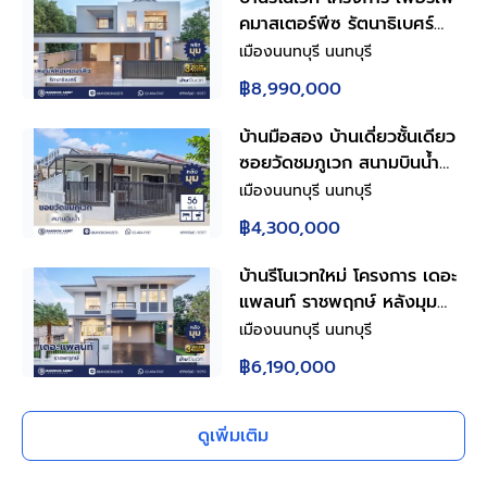
คมาสเตอร์พีซ รัตนาธิเบศร์
หลังใหญ่กว่า 75.6 ตร.ว. พื้นที่
เมืองนนทบุรี นนทบุรี
ใช้สอย 259.86 ตร.ม. ฟังก์ชัน
฿8,990,000
4 ห้องนอน 3 ห้องน้ำ จอดรถ
ได้ 3 คัน บนทำเลเชื่อมต่อทุก
บ้านมือสอง บ้านเดี่ยวชั้นเดียว
การเดินทาง ใกล้รถไฟฟ้าสายสี
ซอยวัดชมภูเวก สนามบินน้ำ
ม่วง "สถานีไทรม้า" และจุดขึ้น
เมืองนนทบุรี 3 ห้องนอน 4
เมืองนนทบุรี นนทบุรี
ทางด่วน "งามวงศ์วาน"
ห้องน้ำ พื้นที่ใช้สอย 130 ตร.ม.
฿4,300,000
ที่ดิน 56 ตร.ว. หลังมุม ใกล้
ทางด่วนงามวงศ์วาน เดินทาง
บ้านรีโนเวทใหม่ โครงการ เดอะ
สะดวก พร้อมเข้าอยู่
แพลนท์ ราชพฤกษ์ หลังมุม
เนื้อที่ 53.8 ตร.ว. พื้นที่ใช้สอย
เมืองนนทบุรี นนทบุรี
180.63 ตร.ม. ฟังก์ชัน 3 ห้อง
฿6,190,000
นอน 3 ห้องน้ำ จอดรถได้ 2
คัน บนทำเลศักยภาพ เดินทาง
สะดวก ใกล้วงเวียนพระราม5,
ดูเพิ่มเติม
The Walk, ทางด่วน ศรีรัช
และรถไฟฟ้าสายสีม่วง "สถานี