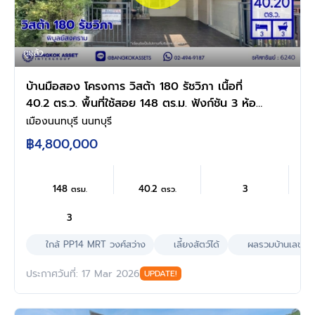
ดูแล้ว
บ้านมือสอง โครงการ วิสต้า 180 รัชวิภา เนื้อที่
40.2 ตร.ว. พื้นที่ใช้สอย 148 ตร.ม. ฟังก์ชัน 3 ห้อง
นอน 3 ห้องน้ำ 2 ที่จอดรถ พร้อมเข้าอยู่ ทำเลดี
เมืองนนทบุรี นนทบุรี
เชื่อมต่อหลายเส้นทาง ทั้งถนนพิบูลสงคราม, ถนน
฿4,800,000
นครอินทร์, ถนนวงศ์สว่าง ใกล้รถไฟฟ้าสีม่วง
"สถานีวงศ์สว่าง"
148
40.2
3
ตรม.
ตรว.
3
ใกล้ PP14 MRT วงศ์สว่าง
เลี้ยงสัตว์ได้
ผลรวมบ้านเลขที่ 
ประกาศวันที่: 17 Mar 2026
UPDATE!