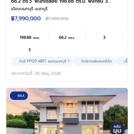
66.2 ตร.ว. พื้นที่ใช้สอย 198.88 ตร.ม. ฟังก์ชัน 3
ห้องนอน 3 ห้องน้ำ จอดรถได้ 2 คัน บนทำเลเชื่อม
เมืองนนทบุรี นนทบุรี
ต่อหลายเส้นทาง ใกล้เซ็นทรัล นอร์ทวิลล์ และ
฿7,990,000
฿9,490,000
รถไฟฟ้าสายสีม่วง "สถานีแยกนนทบุรี1"
198.88
66.2
3
ตรม.
ตรว.
3
ใกล้ PP09 MRT แยกนนทบุรี 1
ใกล้ทางพิเศษศรีรัช
เลี้ยงส
ประกาศวันที่: 26 May 2026
BKA