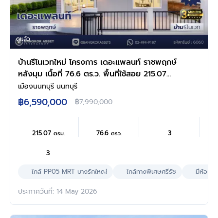
ดูแล้ว
บ้านรีโนเวทใหม่ โครงการ เดอะแพลนท์ ราชพฤกษ์
หลังมุม เนื้อที่ 76.6 ตร.ว. พื้นที่ใช้สอย 215.07
ตร.ม. ฟังก์ชัน 4 ห้องนอน 3 ห้องน้ำ จอดรถได้ 2
เมืองนนทบุรี นนทบุรี
คัน บนทำเลศักยภาพ เดินทางสะดวก ใกล้วงเวียน
฿6,590,000
฿7,990,000
พระราม5, The Walk, ทางด่วน ศรีรัช และรถไฟฟ้า
สายสีม่วง "สถานีบางรักใหญ่"
215.07
76.6
3
ตรม.
ตรว.
3
ใกล้ PP05 MRT บางรักใหญ่
ใกล้ทางพิเศษศรีรัช
มีห้องน
ประกาศวันที่: 14 May 2026