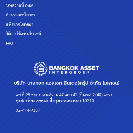
บทความทั้งหมด
คำนวณภาษีอากร
แพ็คเกจโฆษณา
วิธีการใช้งานเว็บไซต์
FAQ
บริษัท บางกอก แอสเซท อินเตอร์กรุ๊ป จำกัด (มหาชน)
เลขที่ 99 ซอยงามวงศ์วาน 47 แยก 42 (ชินเขต 2/40) แขวง
ทุ่งสองห้อง เขตหลักสี่ กรุงเทพมหานคร 10210
02-494-9187