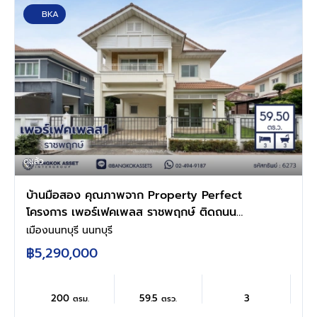
BKA
ดูแล้ว
บ้านมือสอง คุณภาพจาก Property Perfect
โครงการ เพอร์เฟคเพลส ราชพฤกษ์ ติดถนน
ราชพฤกษ์ เชื่อมต่อถนนรัตนาธิเบศร์ ใกล้รถไฟฟ้า
เมืองนนทบุรี นนทบุรี
สายสีม่วง "สถานีบางรักน้อยท่าอิฐ" ทางด่วน
฿5,290,000
"กาญจนาภิเษก" และเซ็นทรัล เวสต์วิลล์ บนเนื้อที่
59.5 ตร.ว. พื้นที่ใช้สอย 200 ตร.ม. 3 ห้องนอน 3
ห้องน้ำ จอดรถได้ 2 คัน
200
59.5
3
ตรม.
ตรว.