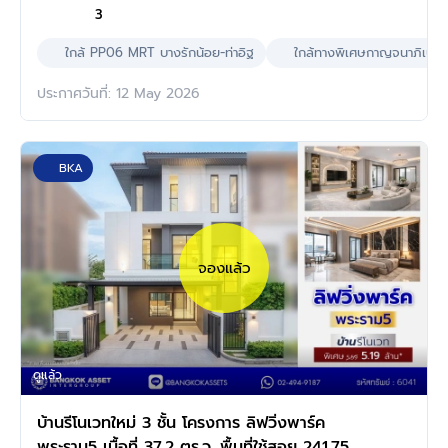
3
ใกล้ PP06 MRT บางรักน้อย-ท่าอิฐ
ใกล้ทางพิเศษกาญจนาภิเษก
ประกาศวันที่: 12 May 2026
BKA
จองแล้ว
ดูแล้ว
บ้านรีโนเวทใหม่ 3 ชั้น โครงการ ลิฟวิ่งพาร์ค
พระราม5 เนื้อที่ 37.2 ตร.ว. พื้นที่ใช้สอย 241.75