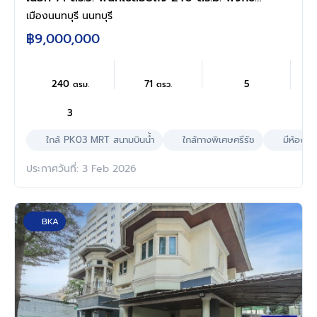
จัดเต็ม 4 ห้องนอน 3 ห้องน้ำ จอดรถได้ 2 คน บน
เมืองนนทบุรี นนทบุรี
ทำเลเชื่อมต่อเมืองอย่างรวดเร็ว ใกล้รถไฟฟ้าสายสี
฿9,000,000
ม่วง "สถานีสนามบินน้ำ" ทางด่วน "งามวงศ์วาน"
และเดอะมอลล์งามวงศ์วาน
240
71
5
ตรม.
ตรว.
3
ใกล้ PK03 MRT สนามบินนํ้า
ใกล้ทางพิเศษศรีรัช
มีห้องนอ
ประกาศวันที่: 3 Feb 2026
BKA