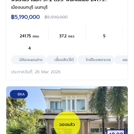
ตร.ม. ฟังก์ชัน 5 ห้องนอน 4 ห้องน้ำ 2 ที่จอดรถ
เมืองนนทบุรี นนทบุรี
พร้อมเข้าอยู่ โครงการบนทำเลแห่งการเดินทาง
฿5,190,000
฿5,590,000
เชื่อมต่อถนนนครอินทร์ ถนนบางศรีเมือง ใกล้เซ็น
ทรัลเวสต์วิลล์ และโรงเรียนนานาชาติร่วมฤดี
ราชพฤกษ์ แคมปัส
241.75
37.2
5
ตรม.
ตรว.
4
มีห้องนอนล่าง
เลี้ยงสัตว์ได้
ใกล้โรงพยาบาล
ผลรวมบ
ประกาศวันที่: 26 Mar 2026
BKA
จองแล้ว