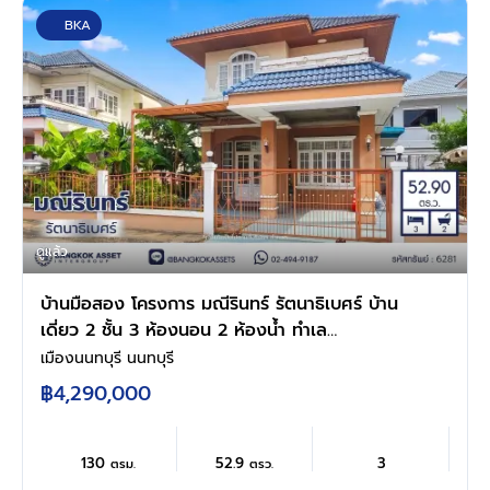
BKA
ดูแล้ว
บ้านมือสอง โครงการ มณีรินทร์ รัตนาธิเบศร์ บ้าน
เดี่ยว 2 ชั้น 3 ห้องนอน 2 ห้องน้ำ ทำเล
เมืองนนทบุรี ใกล้รถไฟฟ้าสายสีม่วง สถานีบางรัก
เมืองนนทบุรี นนทบุรี
น้อย-ท่าอิฐ ใกล้เซ็นทรัล เวสต์เกต บนเนื้อที่ 52.9
฿4,290,000
ตร.ว. พร้อมเข้าอยู่
130
52.9
3
ตรม.
ตรว.