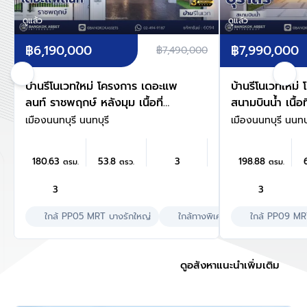
ดูแล้ว
ดูแล้ว
฿6,190,000
฿7,990,000
฿7,490,000
บ้านรีโนเวทใหม่ โครงการ เดอะแพ
บ้านรีโนเวทใหม่ 
ลนท์ ราชพฤกษ์ หลังมุม เนื้อที่
สนามบินน้ำ เนื้อท
53.8 ตร.ว. พื้นที่ใช้สอย 180.63
พื้นที่ใช้สอย 19
เมืองนนทบุรี นนทบุรี
เมืองนนทบุรี นนทบุ
ตร.ม. ฟังก์ชัน 3 ห้องนอน 3
3 ห้องนอน 3 ห้
ห้องน้ำ จอดรถได้ 2 คัน บนทำเล
คัน บนทำเลเชื่อ
180.63
53.8
3
198.88
ตรม.
ตรว.
ตรม.
ศักยภาพ เดินทางสะดวก ใกล้วง
ใกล้เซ็นทรัล นอร
เวียนพระราม5, The Walk,
รถไฟฟ้าสายสีม่
3
3
ทางด่วน ศรีรัช และรถไฟฟ้าสายสี
นนทบุรี1"
ม่วง "สถานีบางรักใหญ่"
ใกล้ PP05 MRT บางรักใหญ่
ใกล้ทางพิเศษศรีรัช
ใกล้ PP09 MR
เลี้ยงสัต
ดูอสังหาแนะนำเพิ่มเติม