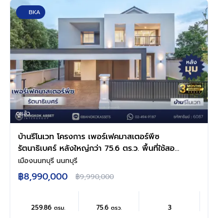
BKA
ดูแล้ว
บ้านรีโนเวท โครงการ เพอร์เฟคมาสเตอร์พีซ
รัตนาธิเบศร์ หลังใหญ่กว่า 75.6 ตร.ว. พื้นที่ใช้สอย
259.86 ตร.ม. ฟังก์ชัน 4 ห้องนอน 3 ห้องน้ำ จอด
เมืองนนทบุรี นนทบุรี
รถได้ 3 คัน บนทำเลเชื่อมต่อทุกการเดินทาง ใกล้
฿8,990,000
฿9,990,000
รถไฟฟ้าสายสีม่วง "สถานีไทรม้า" และจุดขึ้น
ทางด่วน "งามวงศ์วาน"
259.86
75.6
3
ตรม.
ตรว.