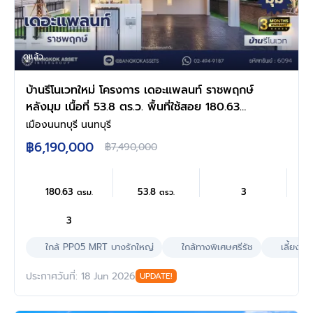
ดูแล้ว
บ้านรีโนเวทใหม่ โครงการ เดอะแพลนท์ ราชพฤกษ์
หลังมุม เนื้อที่ 53.8 ตร.ว. พื้นที่ใช้สอย 180.63
ตร.ม. ฟังก์ชัน 3 ห้องนอน 3 ห้องน้ำ จอดรถได้ 2
เมืองนนทบุรี นนทบุรี
คัน บนทำเลศักยภาพ เดินทางสะดวก ใกล้วงเวียน
฿6,190,000
฿7,490,000
พระราม5, The Walk, ทางด่วน ศรีรัช และรถไฟฟ้า
สายสีม่วง "สถานีบางรักใหญ่"
180.63
53.8
3
ตรม.
ตรว.
3
ใกล้ PP05 MRT บางรักใหญ่
ใกล้ทางพิเศษศรีรัช
เลี้ยงสัต
ประกาศวันที่: 18 Jun 2026
UPDATE!