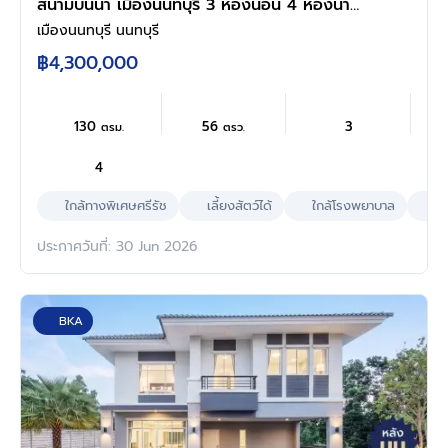
สนามบินน้ำ เมืองนนทบุรี 3 ห้องนอน 4 ห้องน้ำ
พื้นที่ใช้สอย 130 ตร.ม. ที่ดิน 56 ตร.ว. หลังมุม
เมืองนนทบุรี นนทบุรี
ใกล้ทางด่วนงามวงศ์วาน เดินทางสะดวก พร้อมเข้า
฿4,300,000
อยู่
130
56
3
ตรม.
ตรว.
4
ใกล้ทางพิเศษศรีรัช
เลี้ยงสัตว์ได้
ใกล้โรงพยาบาล
ผล
ประกาศวันที่: 30 Jun 2026
BKA