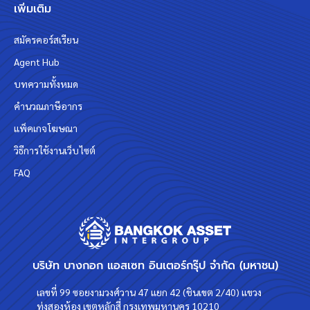
เพิ่มเติม
สมัครคอร์สเรียน
Agent Hub
บทความทั้งหมด
คำนวณภาษีอากร
แพ็คเกจโฆษณา
วิธีการใช้งานเว็บไซต์
FAQ
บริษัท บางกอก แอสเซท อินเตอร์กรุ๊ป จำกัด (มหาชน)
เลขที่ 99 ซอยงามวงศ์วาน 47 แยก 42 (ชินเขต 2/40) แขวง
ทุ่งสองห้อง เขตหลักสี่ กรุงเทพมหานคร 10210