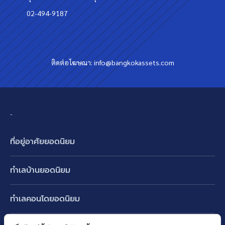
02-494-9187
ติดต่อโฆษณา:
info@bangkokassets.com
-
ที่อยู่อาศัยยอดนิยม
บ้านเดี่ยว
ทำเลบ้านยอดนิยม
บ้านแฝด
พัฒนาการ ศรีนครินทร์ กรุงเทพกรีฑา
ทาวน์เฮ้าส์ ทาวน์โฮม
ทำเลคอนโดยอดนิยม
รามอินทรา-วัชรพล สายไหม-หทัยราษฎร์
คอนโดมิเนียม
อโศก ทองหล่อ เอกมัย