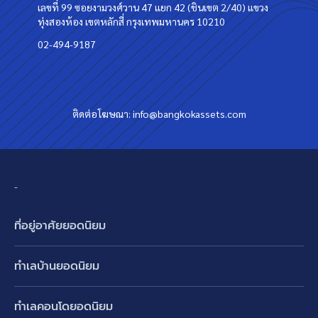
เลขที่ 99 ซอยงามวงศ์วาน 47 แยก 42 (ชินเขต 2/40) แขวง
ทุ่งสองห้อง เขตหลักสี่ กรุงเทพมหานคร 10210
02-494-9187
ติดต่อโฆษณา:
info@bangkokassets.com
-
ที่อยู่อาศัยยอดนิยม
บ้านเดี่ยว
ทำเลบ้านยอดนิยม
บ้านแฝด
พัฒนาการ ศรีนครินทร์ กรุงเทพกรีฑา
ทาวน์เฮ้าส์ ทาวน์โฮม
ทำเลคอนโดยอดนิยม