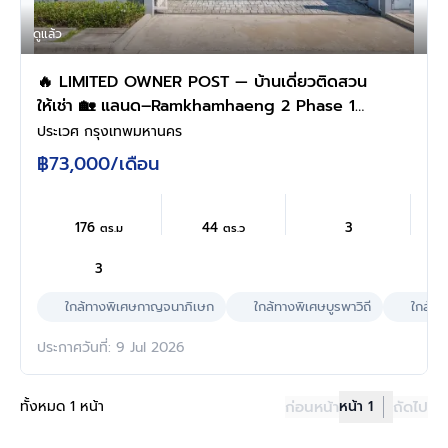
ดูแล้ว
🔥 LIMITED OWNER POST — บ้านเดี่ยวติดสวน
ให้เช่า 🏡 แลนด–Ramkhamhaeng 2 Phase 1
🎒 เดินเพียง 5 นาที / ประมาณ 200 เมตร ถึง
ประเวศ กรุงเทพมหานคร
Dulwich College Bangkok
฿73,000
/เดือน
176
44
3
ตร.ม
ตร.ว
3
ใกล้ทางพิเศษกาญจนาภิเษก
ใกล้ทางพิเศษบูรพาวิถี
ใกล้ทา
ประกาศวันที่: 9 Jul 2026
ทั้งหมด 1 หน้า
ก่อนหน้า
หน้า 1
ถัดไป