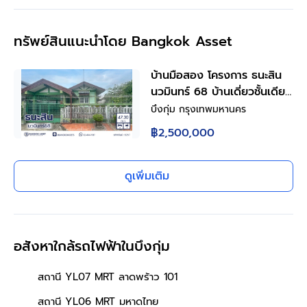
ทรัพย์สินแนะนำโดย Bangkok Asset
บ้านมือสอง โครงการ ธนะสิน
นวมินทร์ 68 บ้านเดี่ยวชั้นเดียว
เนื้อที่ 47.3 ตร.ว. พื้นที่ใช้สอย
บึงกุ่ม กรุงเทพมหานคร
80 ตร.ม. 2 ห้องนอน 1 ห้องน้ำ
฿2,500,000
จอดรถ 1 คัน ทำเลนวมินทร์
ใกล้ถนนประเสริฐมนูกิจ ใกล้
แฟชั่นไอส์แลนด์ รพ.สินแพทย์
ดูเพิ่มเติม
และรถไฟฟ้าสายสีชมพู สถานี
วงแหวนรามอินทรา
อสังหาใกล้รถไฟฟ้าในบึงกุ่ม
สถานี YL07 MRT ลาดพร้าว 101
สถานี YL06 MRT มหาดไทย