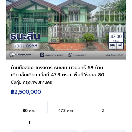
ดูแล้ว
บ้านมือสอง โครงการ ธนะสิน นวมินทร์ 68 บ้าน
เดี่ยวชั้นเดียว เนื้อที่ 47.3 ตร.ว. พื้นที่ใช้สอย 80
ตร.ม. 2 ห้องนอน 1 ห้องน้ำ จอดรถ 1 คัน ทำเลนว
บึงกุ่ม กรุงเทพมหานคร
มินทร์ ใกล้ถนนประเสริฐมนูกิจ ใกล้แฟชั่นไอส์แลนด์
฿2,500,000
รพ.สินแพทย์ และรถไฟฟ้าสายสีชมพู สถานี
วงแหวนรามอินทรา
80
47.3
2
ตรม.
ตรว.
1