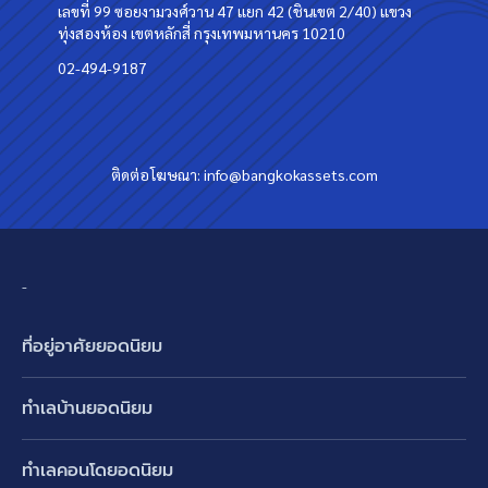
เลขที่ 99 ซอยงามวงศ์วาน 47 แยก 42 (ชินเขต 2/40) แขวง
ทุ่งสองห้อง เขตหลักสี่ กรุงเทพมหานคร 10210
02-494-9187
ติดต่อโฆษณา:
info@bangkokassets.com
-
ที่อยู่อาศัยยอดนิยม
บ้านเดี่ยว
ทำเลบ้านยอดนิยม
บ้านแฝด
พัฒนาการ ศรีนครินทร์ กรุงเทพกรีฑา
ทาวน์เฮ้าส์ ทาวน์โฮม
ทำเลคอนโดยอดนิยม