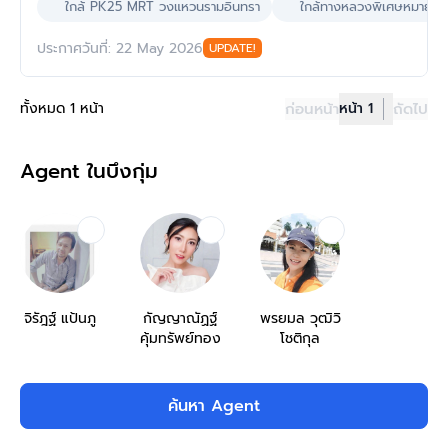
ใกล้ PK25 MRT วงแหวนรามอินทรา
ใกล้ทางหลวงพิเศษหมายเล
ประกาศวันที่: 22 May 2026
UPDATE!
ทั้งหมด 1 หน้า
ก่อนหน้า
หน้า 1
ถัดไป
Agent ในบึงกุ่ม
จิรัฎฐ์ แป้นภู
กัญญาณัฏฐ์
พรยมล วุฒิวิ
คุ้มทรัพย์ทอง
โชติกุล
ค้นหา Agent