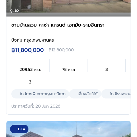
ดูแล้ว
ขายบ้านสวย คาซ่า แกรนด์ เอกมัย-รามอินทรา
บึงกุ่ม กรุงเทพมหานคร
฿11,800,000
฿12,800,000
209.53
78
3
ตร.ม
ตร.ว
3
ใกล้ทางพิเศษกาญจนาภิเษก
เลี้ยงสัตว์ได้
ใกล้โรงพยาบาล
ประกาศวันที่: 20 Jun 2026
BKA