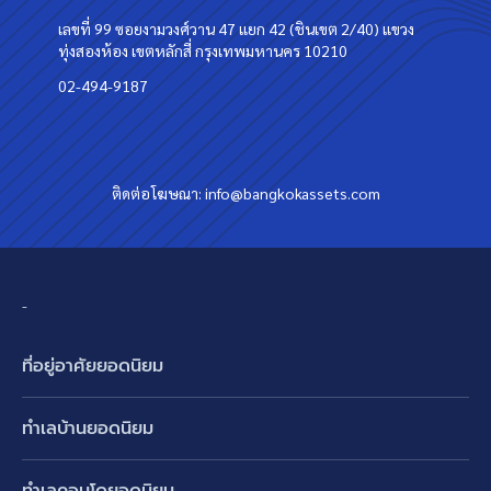
เลขที่ 99 ซอยงามวงศ์วาน 47 แยก 42 (ชินเขต 2/40) แขวง
ทุ่งสองห้อง เขตหลักสี่ กรุงเทพมหานคร 10210
02-494-9187
ติดต่อโฆษณา:
info@bangkokassets.com
-
ที่อยู่อาศัยยอดนิยม
บ้านเดี่ยว
ทำเลบ้านยอดนิยม
บ้านแฝด
พัฒนาการ ศรีนครินทร์ กรุงเทพกรีฑา
ทาวน์เฮ้าส์ ทาวน์โฮม
ทำเลคอนโดยอดนิยม