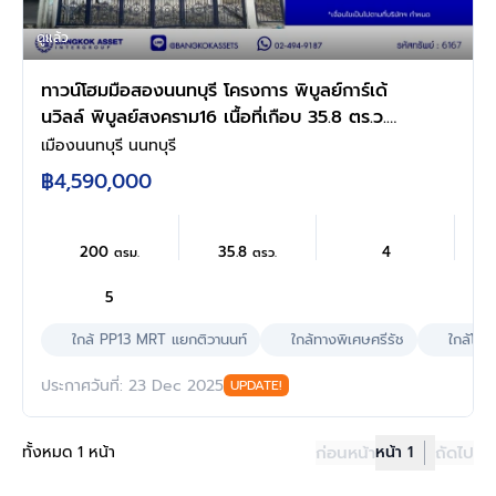
ดูแล้ว
ทาวน์โฮมมือสองนนทบุรี โครงการ พิบูลย์การ์เด้
นวิลล์ พิบูลย์สงคราม16 เนื้อที่เกือบ 35.8 ตร.ว.
พื้นที่ใช้สอย 200 ตร.ม. ฟังก์ชัน 4 ห้องนอน 5
เมืองนนทบุรี นนทบุรี
ห้องน้ำ บนสุดยอดทำเล เชื่อมถนนพิบูลย์สงคราม,
฿4,590,000
ถนนวงศ์สว่าง, ถนนนครอินทร์ และถนนติวานนท์
ใกล้รถไฟฟ้าสายสีม่วง "สถานีแยกติวานนท์" และจุด
ขึ้นทางด่วน "ศรีรัช-วงแหวนรอบน
200
35.8
4
ตรม.
ตรว.
5
ใกล้ PP13 MRT แยกติวานนท์
ใกล้ทางพิเศษศรีรัช
ใกล้โร
ประกาศวันที่: 23 Dec 2025
UPDATE!
ทั้งหมด 1 หน้า
ก่อนหน้า
หน้า 1
ถัดไป