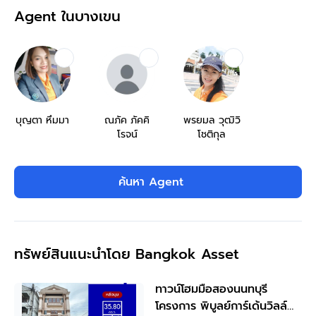
Agent ในบางเขน
บุญตา หึมมา
ณภัค ภัคคิ
พรยมล วุฒิวิ
โรจน์
โชติกุล
ค้นหา Agent
ทรัพย์สินแนะนำโดย Bangkok Asset
ทาวน์โฮมมือสองนนทบุรี
โครงการ พิบูลย์การ์เด้นวิลล์