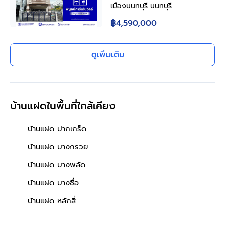
พิบูลย์สงคราม16 เนื้อที่เกือบ
เมืองนนทบุรี นนทบุรี
35.8 ตร.ว. พื้นที่ใช้สอย 200
฿4,590,000
ตร.ม. ฟังก์ชัน 4 ห้องนอน 5
ห้องน้ำ บนสุดยอดทำเล เชื่อม
ถนนพิบูลย์สงคราม, ถนน
ดูเพิ่มเติม
วงศ์สว่าง, ถนนนครอินทร์ และ
ถนนติวานนท์ ใกล้รถไฟฟ้าสาย
สีม่วง "สถานีแยกติวานนท์"
และจุดขึ้นทางด่วน "ศรีรัช-
บ้านแฝดในพื้นที่ใกล้เคียง
วงแหวนรอบน
บ้านแฝด ปากเกร็ด
บ้านแฝด บางกรวย
บ้านแฝด บางพลัด
บ้านแฝด บางซื่อ
บ้านแฝด หลักสี่