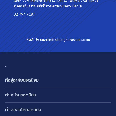
เลขที่ 99 ซอยงามวงศ์วาน 47 แยก 42 (ชินเขต 2/40) แขวง
ทุ่งสองห้อง เขตหลักสี่ กรุงเทพมหานคร 10210
02-494-9187
ติดต่อโฆษณา:
info@bangkokassets.com
-
ที่อยู่อาศัยยอดนิยม
บ้านเดี่ยว
ทำเลบ้านยอดนิยม
บ้านแฝด
พัฒนาการ ศรีนครินทร์ กรุงเทพกรีฑา
ทาวน์เฮ้าส์ ทาวน์โฮม
ทำเลคอนโดยอดนิยม
รามอินทรา-วัชรพล สายไหม-หทัยราษฎร์