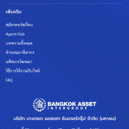
เพิ่มเติม
สมัครคอร์สเรียน
Agent Hub
บทความทั้งหมด
คำนวณภาษีอากร
แพ็คเกจโฆษณา
วิธีการใช้งานเว็บไซต์
FAQ
บริษัท บางกอก แอสเซท อินเตอร์กรุ๊ป จำกัด (มหาชน)