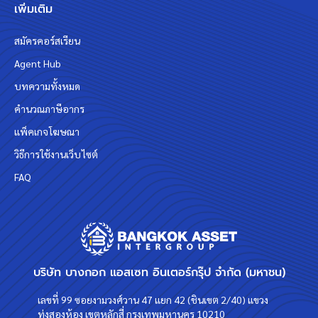
เพิ่มเติม
สมัครคอร์สเรียน
Agent Hub
บทความทั้งหมด
คำนวณภาษีอากร
แพ็คเกจโฆษณา
วิธีการใช้งานเว็บไซต์
FAQ
บริษัท บางกอก แอสเซท อินเตอร์กรุ๊ป จำกัด (มหาชน)
เลขที่ 99 ซอยงามวงศ์วาน 47 แยก 42 (ชินเขต 2/40) แขวง
ทุ่งสองห้อง เขตหลักสี่ กรุงเทพมหานคร 10210