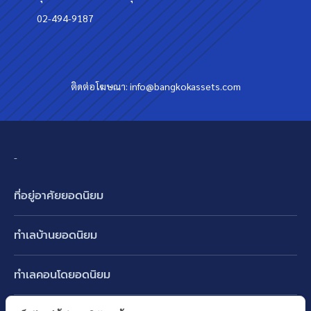
02-494-9187
ติดต่อโฆษณา:
info@bangkokassets.com
-
ที่อยู่อาศัยยอดนิยม
บ้านเดี่ยว
ทำเลบ้านยอดนิยม
บ้านแฝด
พัฒนาการ ศรีนครินทร์ กรุงเทพกรีฑา
ทาวน์เฮ้าส์ ทาวน์โฮม
ทำเลคอนโดยอดนิยม
รามอินทรา-วัชรพล สายไหม-หทัยราษฎร์
คอนโดมิเนียม
อโศก ทองหล่อ เอกมัย