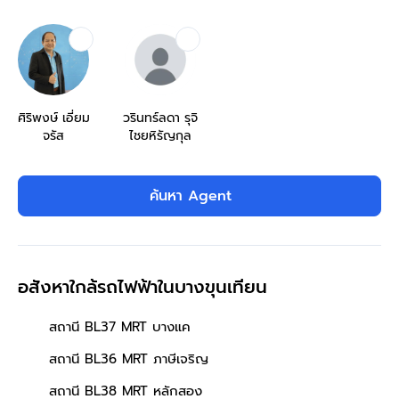
ศิริพงษ์ เอี่ยม
วรินทร์ลดา รุจิ
จรัส
ไชยหิรัญกุล
ค้นหา Agent
อสังหาใกล้รถไฟฟ้าในบางขุนเทียน
สถานี BL37 MRT บางแค
สถานี BL36 MRT ภาษีเจริญ
สถานี BL38 MRT หลักสอง