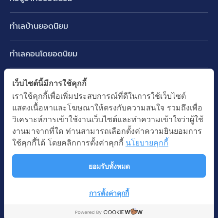
บ้านเดี่ยว
ทำเลบ้านยอดนิยม
บ้านแฝด
พัฒนาการ ศรีนครินทร์ กรุงเทพกรีฑา
ทาวน์เฮ้าส์ ทาวน์โฮม
ทำเลคอนโดยอดนิยม
รามอินทรา-วัชรพล สายไหม-หทัยราษฎร์
คอนโดมิเนียม
อโศก ทองหล่อ เอกมัย
บางนา รามคำแหง 2
ทำเล BTS ยอดนิยม
เว็บไซต์นี้มีการใช้คุกกี้
อาคารพาณิชย์ ตึกแถว
พระราม 9
เราใช้คุกกี้เพื่อเพิ่มประสบการณ์ที่ดีในการใช้เว็บไซต์
ปทุมธานี รังสิต ลำลูกกา
BTS ทองหล่อ
ที่ดินเปล่า
แสดงเนื้อหาและโฆษณาให้ตรงกับความสนใจ รวมถึงเพื่อ
อ่อนนุช ปุณณวิถี
ทำเล MRT ยอดนิยม
นนทบุรี บางใหญ่ บางบัวทอง
BTS เอกมัย
วิเคราะห์การเข้าใช้งานเว็บไซต์และทำความเข้าใจว่าผู้ใช้
อพาร์ทเม้นท์ หอพัก
รัชดาภิเษก ห้วยขวาง
MRT เพชรบุรี
งานมาจากที่ใด ท่านสามารถเลือกตั้งค่าความยินยอมการ
BTS พร้อมพงษ์
คำค้นยอดนิยม
ออฟฟิต สำนักงาน
ใช้คุกกี้ได้ โดยคลิกการตั้งค่าคุกกี้
นโยบายคุกกี้
ห้าแยกลาดพร้าว
MRT พระราม 9
BTS อ่อนนุช
บ้านมือสอง
โรงงาน โกดัง
MRT สุขุมวิท
ยอมรับทั้งหมด
BTS ช่องนนทรี
นโยบายความเป็นส่วนตัว
นโยบายการใช้คุกกี้
ซื้อบ้าน ขายบ้าน
โรงแรม รีสอร์ท
MRT พหลโยธิน
BTS อโศก
สงวนลิขสิทธิ โดยบริษัท บางกอก แอสเซท อินเตอร์กรุ๊ป จำกัด (มหาชน).
เช่าบ้าน ปล่อยเช่า
การตั้งค่าคุกกี้
MRT สามย่าน
© All Rights Reserved
Map
คอนโดติดรถไฟฟ้า
MRT ห้วยขวาง