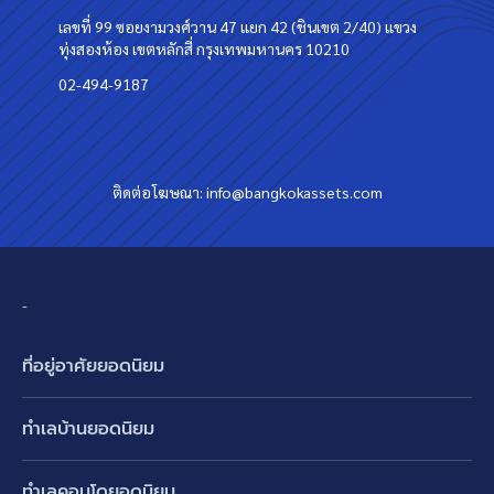
เลขที่ 99 ซอยงามวงศ์วาน 47 แยก 42 (ชินเขต 2/40) แขวง
ทุ่งสองห้อง เขตหลักสี่ กรุงเทพมหานคร 10210
02-494-9187
ติดต่อโฆษณา:
info@bangkokassets.com
-
ที่อยู่อาศัยยอดนิยม
บ้านเดี่ยว
ทำเลบ้านยอดนิยม
บ้านแฝด
พัฒนาการ ศรีนครินทร์ กรุงเทพกรีฑา
ทาวน์เฮ้าส์ ทาวน์โฮม
ทำเลคอนโดยอดนิยม