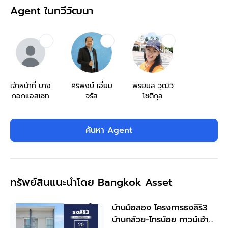
Agent ในทวีวัฒนา
เจ้าหน้าที่ บาง
ศิริพงษ์ เอี่ยม
พรยมล วุฒิวิ
กอกแอสเซท
จรัส
โชติกุล
ค้นหา Agent
ทรัพย์สินแนะนำโดย Bangkok Asset
บ้านมือสอง โครงการธงสิริ3
บ้านกล้วย-ไทรน้อย ทาวน์เฮ้าส์