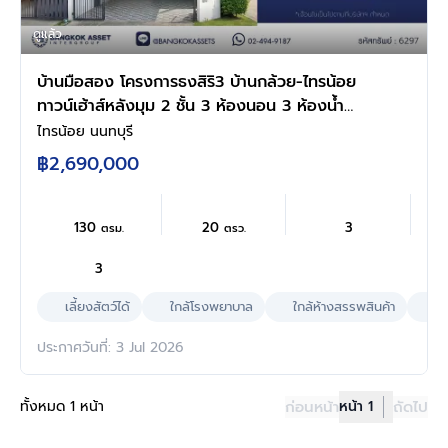
ดูแล้ว
บ้านมือสอง โครงการธงสิริ3 บ้านกล้วย-ไทรน้อย
ทาวน์เฮ้าส์หลังมุม 2 ชั้น 3 ห้องนอน 3 ห้องน้ำ
จอดรถ 2 คัน พื้นที่ใช้สอยกว้าง ทำเลไทรน้อย
ไทรน้อย นนทบุรี
นนทบุรี ติดถนนบ้านกล้วย-ไทรน้อย เดินทางสะดวก
฿2,690,000
ใกล้โรงพยาบาลและโรงเรียน
130
20
3
ตรม.
ตรว.
3
เลี้ยงสัตว์ได้
ใกล้โรงพยาบาล
ใกล้ห้างสรรพสินค้า
ผล
ประกาศวันที่: 3 Jul 2026
ทั้งหมด 1 หน้า
ก่อนหน้า
หน้า 1
ถัดไป