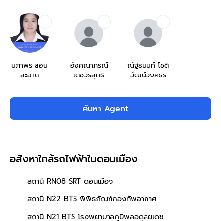
นภาพร สอน
อังศณาภรณ์
ณัฐธนนท์ โชติ
สะอาด
เดชวรสุทธิ
วัฒน์วงศธร
ค้นหา Agent
อสังหาใกล้รถไฟฟ้าในดอนเมือง
สถานี RN08 SRT ดอนเมือง
สถานี N22 BTS พิพิธภัณฑ์กองทัพอากาศ
สถานี N21 BTS โรงพยาบาลภูมิพลอดุลยเดช