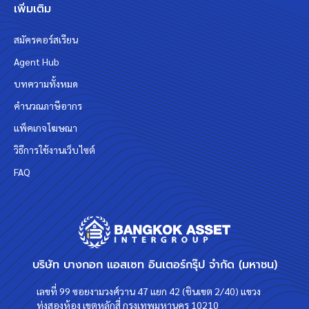
เพิ่มเติม
สมัครคอร์สเรียน
Agent Hub
บทความทั้งหมด
คำนวณภาษีอากร
แพ็คเกจโฆษณา
วิธีการใช้งานเว็บไซต์
FAQ
บริษัท บางกอก แอสเซท อินเตอร์กรุ๊ป จำกัด (มหาชน)
เลขที่ 99 ซอยงามวงศ์วาน 47 แยก 42 (ชินเขต 2/40) แขวง
ทุ่งสองห้อง เขตหลักสี่ กรุงเทพมหานคร 10210