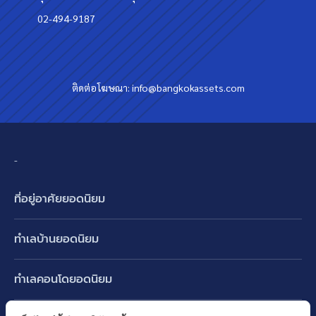
02-494-9187
ติดต่อโฆษณา:
info@bangkokassets.com
-
ที่อยู่อาศัยยอดนิยม
บ้านเดี่ยว
ทำเลบ้านยอดนิยม
บ้านแฝด
พัฒนาการ ศรีนครินทร์ กรุงเทพกรีฑา
ทาวน์เฮ้าส์ ทาวน์โฮม
ทำเลคอนโดยอดนิยม
รามอินทรา-วัชรพล สายไหม-หทัยราษฎร์
คอนโดมิเนียม
อโศก ทองหล่อ เอกมัย