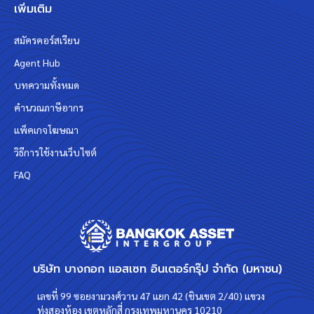
เพิ่มเติม
สมัครคอร์สเรียน
Agent Hub
บทความทั้งหมด
คำนวณภาษีอากร
แพ็คเกจโฆษณา
วิธีการใช้งานเว็บไซต์
FAQ
บริษัท บางกอก แอสเซท อินเตอร์กรุ๊ป จำกัด (มหาชน)
เลขที่ 99 ซอยงามวงศ์วาน 47 แยก 42 (ชินเขต 2/40) แขวง
ทุ่งสองห้อง เขตหลักสี่ กรุงเทพมหานคร 10210