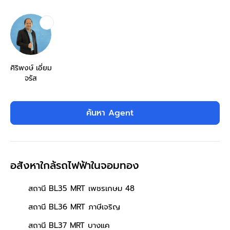
ศิริพงษ์ เอี่ยม
จรัส
ค้นหา Agent
อสังหาใกล้รถไฟฟ้าในจอมทอง
สถานี BL35 MRT เพชรเกษม 48
สถานี BL36 MRT ภาษีเจริญ
สถานี BL37 MRT บางแค