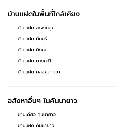
บ้านแฝดในพื้นที่ใกล้เคียง
บ้านแฝด สะพานสูง
บ้านแฝด มีนบุรี
บ้านแฝด บึงกุ่ม
บ้านแฝด บางกะปิ
บ้านแฝด คลองสามวา
อสังหาอื่นๆ
ในคันนายาว
บ้านเดี่ยว คันนายาว
บ้านแฝด คันนายาว