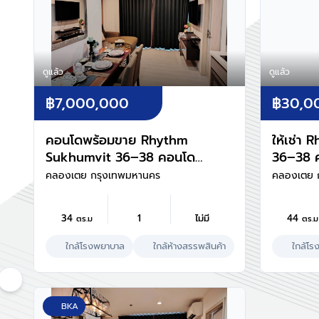
ดูแล้ว
ดูแล้ว
฿7,000,000
฿30,0
คอนโดพร้อมขาย Rhythm
ให้เช่า
Sukhumvit 36–38 คอนโด
36–38 
ทำเลศักยภาพ ใจกลางสุขุมวิท
ใจกลางสุ
คลองเตย กรุงเทพมหานคร
คลองเตย 
34
1
ไม่มี
44
ตร.ม
ตร.ม
ใกล้โรงพยาบาล
ใกล้ห้างสรรพสินค้า
ใกล้โร
BKA