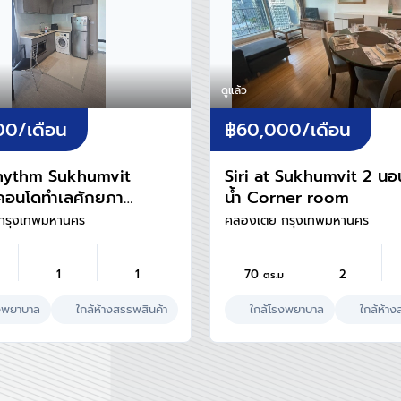
ดูแล้ว
00
/เดือน
฿60,000
/เดือน
 Rhythm Sukhumvit
Siri at Sukhumvit 2 นอ
คอนโดทำเลศักยภาพ
น้ำ Corner room
ขุมวิท
กรุงเทพมหานคร
คลองเตย กรุงเทพมหานคร
1
1
70
2
ตร.ม
งพยาบาล
ใกล้ห้างสรรพสินค้า
ใกล้โรงพยาบาล
ใกล้ห้าง