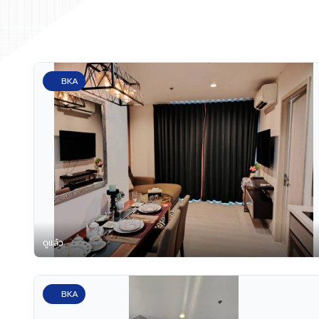
BKA
ดูแล้ว
BKA