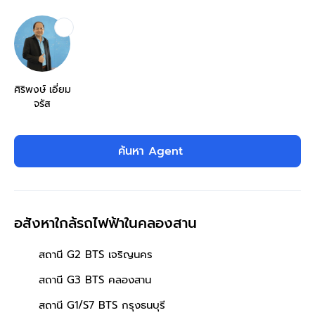
ศิริพงษ์ เอี่ยม
จรัส
ค้นหา Agent
อสังหาใกล้รถไฟฟ้าในคลองสาน
สถานี G2 BTS เจริญนคร
สถานี G3 BTS คลองสาน
สถานี G1/S7 BTS กรุงธนบุรี