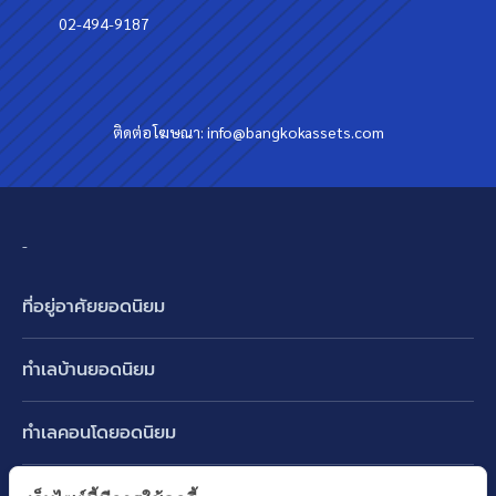
02-494-9187
ติดต่อโฆษณา:
info@bangkokassets.com
-
ที่อยู่อาศัยยอดนิยม
บ้านเดี่ยว
ทำเลบ้านยอดนิยม
บ้านแฝด
พัฒนาการ ศรีนครินทร์ กรุงเทพกรีฑา
ทาวน์เฮ้าส์ ทาวน์โฮม
ทำเลคอนโดยอดนิยม
รามอินทรา-วัชรพล สายไหม-หทัยราษฎร์
คอนโดมิเนียม
อโศก ทองหล่อ เอกมัย
บางนา รามคำแหง 2
ทำเล BTS ยอดนิยม