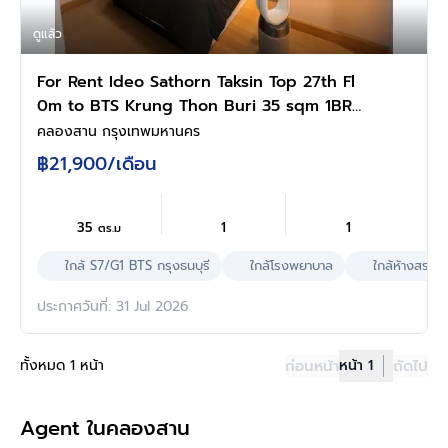
ดูแล้ว
For Rent Ideo Sathorn Taksin Top 27th Fl
0m to BTS Krung Thon Buri 35 sqm 1BR
Bathtub Min 3 Months Lease Fully
คลองสาน กรุงเทพมหานคร
Furnished 22k mo
฿21,900
/เดือน
35
1
1
ตร.ม
ใกล้ S7/G1 BTS กรุงธนบุรี
ใกล้โรงพยาบาล
ใกล้ห้างสรรพส
ประกาศวันที่: 31 Jul 2026
ทั้งหมด 1 หน้า
ก่อนหน้า
หน้า 1
ถัดไป
Agent ในคลองสาน