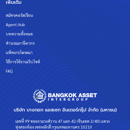
เพิ่มเติม
สมัครคอร์สเรียน
Agent Hub
บทความทั้งหมด
คำนวณภาษีอากร
แพ็คเกจโฆษณา
วิธีการใช้งานเว็บไซต์
FAQ
บริษัท บางกอก แอสเซท อินเตอร์กรุ๊ป จำกัด (มหาชน)
เลขที่ 99 ซอยงามวงศ์วาน 47 แยก 42 (ชินเขต 2/40) แขวง
ทุ่งสองห้อง เขตหลักสี่ กรุงเทพมหานคร 10210