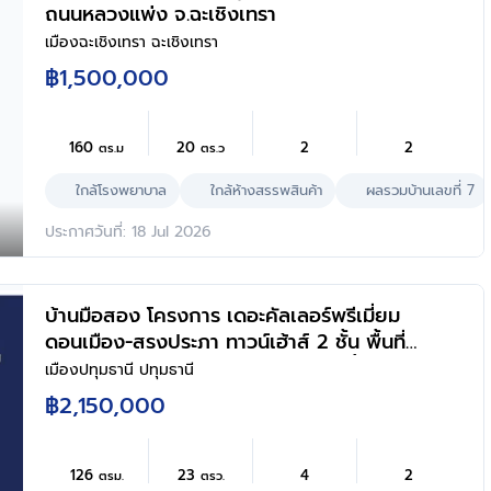
ถนนหลวงแพ่ง จ.ฉะเชิงเทรา
เมืองฉะเชิงเทรา ฉะเชิงเทรา
฿1,500,000
160
20
2
2
ตร.ม
ตร.ว
ใกล้โรงพยาบาล
ใกล้ห้างสรรพสินค้า
ผลรวมบ้านเลขที่ 7
ประกาศวันที่: 18 Jul 2026
บ้านมือสอง โครงการ เดอะคัลเลอร์พรีเมี่ยม
ดอนเมือง-สรงประภา ทาวน์เฮ้าส์ 2 ชั้น พื้นที่
ใช้สอย 126 ตร.ม. 4 ห้องนอน 2 ห้องน้ำ จอด
เมืองปทุมธานี ปทุมธานี
รถ 1 คัน ทำเลดอนเมือง-สรงประภา ใกล้ห้าง
฿2,150,000
โรงพยาบาล โรงเรียน
126
23
4
2
ตรม.
ตรว.