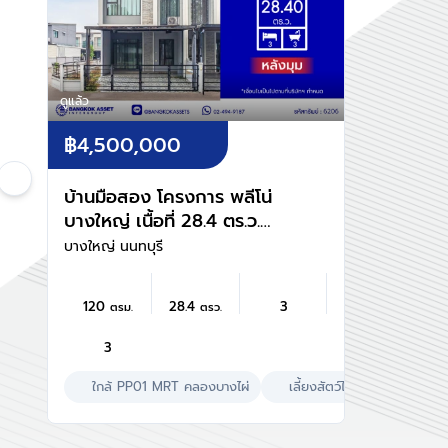
ดูแล้ว
฿4,500,000
บ้านมือสอง โครงการ พลีโน่
บางใหญ่ เนื้อที่ 28.4 ตร.ว.
พื้นที่ใช้สอย 120 ตร.ม.
บางใหญ่ นนทบุรี
ฟังก์ชัน 3 ห้องนอน 3 ห้องน้ำ
2 ที่จอดรถ บนทำเลแห่งการ
120
28.4
3
ตรม.
ตรว.
เดินทาง เชื่อมต่อถนน
กาญจนาภิเษก, ถนน
3
รัตนาธิเบศร์ ใกล้รถไฟฟ้าสาย
สีม่วง "สถานีตลาดบางใหญ่"
ใกล้ PP01 MRT คลองบางไผ่
เลี้ยงสัตว์ได้
ใกล้โรงพ
และทางด่วน "ศรีรัช"