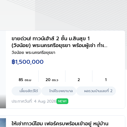
ขายด่วน! ทาวน์เฮ้าส์ 2 ชั้น ม.สินสุข 1
(วังน้อย) พระนครศรีอยุธยา พร้อมผู้เช่า ทำเล
ทอง รับรายได้ทันที! ขายเพียง 1,500,000
วังน้อย พระนครศรีอยุธยา
บาท
฿1,500,000
85
20
2
1
ตร.ม
ตร.ว
เลี้ยงสัตว์ได้
ใกล้โรงพยาบาล
ผลรวมบ้านเลขที่ 2
ประกาศวันที่: 4 Aug 2026
NEW!
ให้เช่าทาวน์โฮม เฟอร์ครบพร้อมเข้าอยู่ หมู่บ้าน