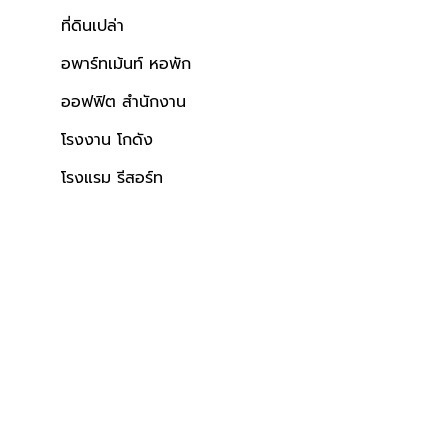
กล้โรงพยาบาล
ใกล้ห้างสรรพสินค้า
ผลรวมบ้านเลขที่ 4
ที่ดินเปล่า
อพาร์ทเม้นท์ หอพัก
ออฟฟิต สำนักงาน
โรงงาน โกดัง
โรงแรม รีสอร์ท
สัตว์ได้
ใกล้โรงพยาบาล
ผลรวมบ้านเลขที่ 8