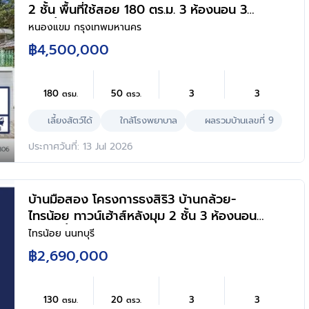
2 ชั้น พื้นที่ใช้สอย 180 ตร.ม. 3 ห้องนอน 3
ห้องน้ำ จอดรถ 2 คัน ทำเลเพชรเกษม เดิน
หนองแขม กรุงเทพมหานคร
ทางเข้าเมืองสะดวก ใกล้ห้าง โรงพยาบาล
฿4,500,000
โรงเรียน
180
50
3
3
ตรม.
ตรว.
เลี้ยงสัตว์ได้
ใกล้โรงพยาบาล
ผลรวมบ้านเลขที่ 9
ประกาศวันที่: 13 Jul 2026
บ้านมือสอง โครงการธงสิริ3 บ้านกล้วย-
ไทรน้อย ทาวน์เฮ้าส์หลังมุม 2 ชั้น 3 ห้องนอน
3 ห้องน้ำ จอดรถ 2 คัน พื้นที่ใช้สอยกว้าง
ไทรน้อย นนทบุรี
ทำเลไทรน้อย นนทบุรี ติดถนนบ้านกล้วย-
฿2,690,000
ไทรน้อย เดินทางสะดวก ใกล้โรงพยาบาลและ
โรงเรียน
130
20
3
3
ตรม.
ตรว.