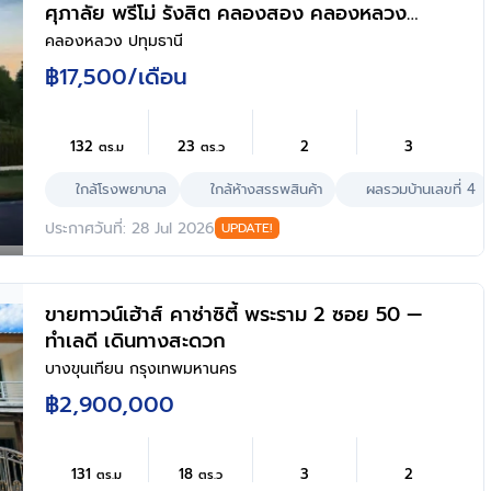
ศุภาลัย พรีโม่ รังสิต คลองสอง คลองหลวง
ปทุมธานี
คลองหลวง ปทุมธานี
฿17,500
/เดือน
132
23
2
3
ตร.ม
ตร.ว
ใกล้โรงพยาบาล
ใกล้ห้างสรรพสินค้า
ผลรวมบ้านเลขที่ 4
ประกาศวันที่: 28 Jul 2026
UPDATE!
ขายทาวน์เฮ้าส์ คาซ่าซิตี้ พระราม 2 ซอย 50 —
ทำเลดี เดินทางสะดวก
บางขุนเทียน กรุงเทพมหานคร
฿2,900,000
131
18
3
2
ตร.ม
ตร.ว