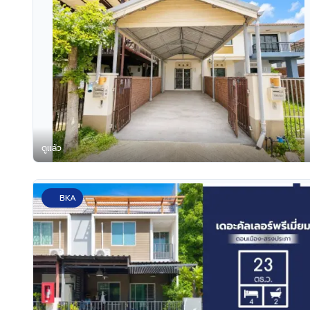
ดูแล้ว
BKA