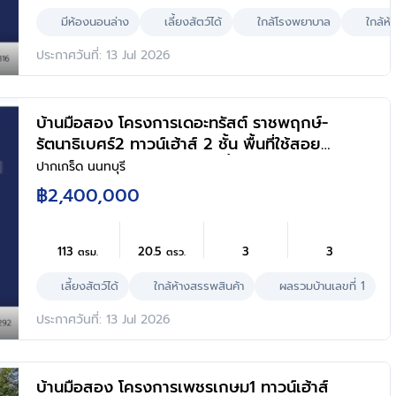
มีห้องนอนล่าง
เลี้ยงสัตว์ได้
ใกล้โรงพยาบาล
ใกล้ห้
ประกาศวันที่: 13 Jul 2026
บ้านมือสอง โครงการเดอะทรัสต์ ราชพฤกษ์-
รัตนาธิเบศร์2 ทาวน์เฮ้าส์ 2 ชั้น พื้นที่ใช้สอย
113 ตร.ม. 3 ห้องนอน 3 ห้องน้ำ จอดรถ 2 คัน
ปากเกร็ด นนทบุรี
ทำเลราชพฤกษ์ ใกล้ห้าง โรงพยาบาล
฿2,400,000
โรงเรียน
113
20.5
3
3
ตรม.
ตรว.
เลี้ยงสัตว์ได้
ใกล้ห้างสรรพสินค้า
ผลรวมบ้านเลขที่ 1
ประกาศวันที่: 13 Jul 2026
บ้านมือสอง โครงการเพชรเกษม1 ทาวน์เฮ้าส์