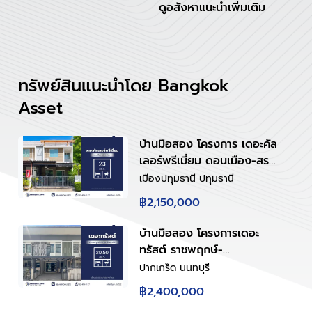
ดูอสังหาแนะนำเพิ่มเติม
ทรัพย์สินแนะนำโดย Bangkok
Asset
บ้านมือสอง โครงการ เดอะคัล
เลอร์พรีเมี่ยม ดอนเมือง-สรง
ประภา ทาวน์เฮ้าส์ 2 ชั้น พื้นที่
เมืองปทุมธานี ปทุมธานี
ใช้สอย 126 ตร.ม. 4 ห้องนอน
฿2,150,000
2 ห้องน้ำ จอดรถ 1 คัน ทำเล
ดอนเมือง-สรงประภา ใกล้ห้าง
บ้านมือสอง โครงการเดอะ
โรงพยาบาล โรงเรียน
ทรัสต์ ราชพฤกษ์-
รัตนาธิเบศร์2 ทาวน์เฮ้าส์ 2
ปากเกร็ด นนทบุรี
ชั้น พื้นที่ใช้สอย 113 ตร.ม. 3
฿2,400,000
ห้องนอน 3 ห้องน้ำ จอดรถ 2