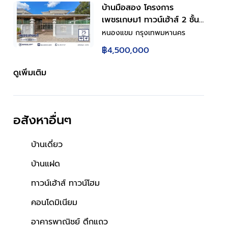
คัน ทำเลราชพฤกษ์ ใกล้ห้าง
บ้านมือสอง โครงการ
โรงพยาบาล โรงเรียน
เพชรเกษม1 ทาวน์เฮ้าส์ 2 ชั้น
พื้นที่ใช้สอย 180 ตร.ม. 3
หนองแขม กรุงเทพมหานคร
ห้องนอน 3 ห้องน้ำ จอดรถ 2
฿4,500,000
คัน ทำเลเพชรเกษม เดินทาง
เข้าเมืองสะดวก ใกล้ห้าง โรง
ดูเพิ่มเติม
พยาบาล โรงเรียน
อสังหาอื่นๆ
บ้านเดี่ยว
บ้านแฝด
ทาวน์เฮ้าส์ ทาวน์โฮม
คอนโดมิเนียม
อาคารพาณิชย์ ตึกแถว