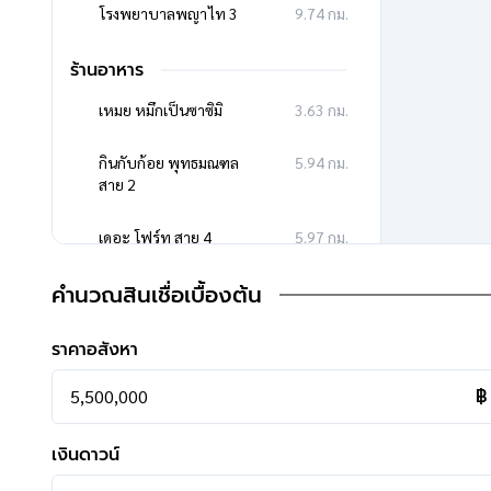
โรงพยาบาลพญาไท 3
9.74 กม.
**สอบถามข้อมูลบ้านมือสอง**
เรามีบริการด้านสินเชื่อ ติดต่อได้กับทุกธนาคาร สามารถกู้ได้วงเง
ร้านอาหาร
สามารถนัดชมบ้าน หรือสอบถามข้อมูลเบื้องต้น ทุกวัน ได้ที่เบอ
เหมย หมึกเป็นซาซิมิ
3.63 กม.
คุยไลน์กับบ้านบางกอก >
http://line.me/ti/p/%40bangkoka
Instagram >
https://goo.gl/REzvav
กินกับก้อย พุทธมณฑล
5.94 กม.
สาย 2
ดูรายละเอียดเพิ่มเติมได้ที่ >
https://www.facebook.com/ba
รีวิวจริงจากลูกค้าได้ที่ :
https://goo.gl/esmXPD
เดอะ โฟร์ท สาย 4
5.97 กม.
**ทางบริษัทฯ ขอสงวนสิทธิ์ในการเปลี่ยนแปลงราคาและโปรโม
คำนวณสินเชื่อเบื้องต้น
เซ็นทรัล พระราม 2
9.91 กม.
>>>
แล้วทำไมต้องซื้อบ้านมือสองรีโนเ
ซูเปอร์มาร์เก็ต
ราคาอสังหา
คลิก
<<<
แม็คโคร บางบอน
7.35 กม.
฿
เงินดาวน์