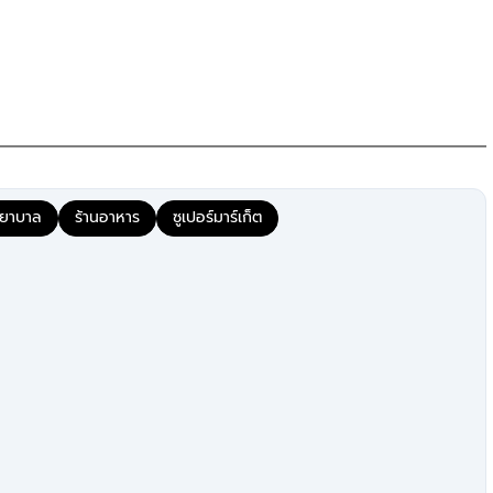
น
, โรงพยาบาลธนบุรี 2
ยาบาล
ร้านอาหาร
ซูเปอร์มาร์เก็ต
ทธมณฑลสาย3
ถนนเพชนเกษม, ถนนบรมราชชนนี