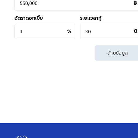
฿
อัตราดอกเบี้ย
ระยะเวลากู้
%
ปี
ล้างข้อมูล