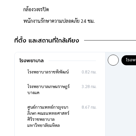
- โครงการตั้งอยู่บนถนนสายหลัก ได้แก่ ถนนเพชรเกษม
- ถนนโครงการกว้าง 10 เมตร
กล้องวงจรปิด
- มีระบบรักษาความปลอดภัย, กล้องวงจรปิด
พนักงานรักษาความปลอดภัย 24 ชม.
- สภาพแวดล้อมดี สะอาด
- บ้านตั้งอยู่ใกล้ร้านสะดวกซื้อ 7-11
- โครงการตั้งอยู่ใกล้ ห้างสรรพสินค้าเดอะมอลล์บางแค, โรบินสั
ที่ตั้ง และสถานที่ใกล้เคียง
- ใกล้โรงพยาบาลเกษมราษฎร์ บางแค, โรงพยาบาลราชพิพัฒน์
- ใกล้โรงเรียนอัสสัมชัญธนบุรี, โรงเรียนสารสาสน์วิเทศธนบุรี
โรงพ
โรงพยาบาล
โรงพยาบาลราชพิพัฒน์
0.82 กม.
โรงพยาบาลเกษมราษฎร์
3.28 กม.
**การเดินทาง**
บางแค
- ตัวบ้าน ห่างจากหน้าโครงการเพียง 160 เมตร
- หน้าโครงการห่างจากถนนใหญ่เพียง 1.6 กิโลเมตร ถนนพุ
ศูนย์การแพทย์กาญจนา
8.67 กม.
ภิเษก คณะแพทยศาสตร์
- เข้า-ออก ได้หลายเส้นทาง ได้แก่ ถนน.พุทธมณฑลสาย3, 
ศิริราชพยาบาล
- ใกล้จุดขึ้นทางด่วน "กาญจนาภิเษก"
มหาวิทยาลัยมหิดล
- ใกล้รถไฟฟ้าสายสีน้ำเงิน "สถานีหลักสอง"