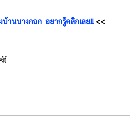
งบ้านบางกอก อยากรู้คลิกเลย!!
<<
้กู้