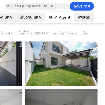
ลงประกาศ
เปรียบเทียบ (0/5)
รายการโปรด (0/5)
อง BKA
เกี่ยวกับ BKA
ค้นหา Agent
เพิ่มเติม
(B8869) บ้านรีโนเวทใหม่ โครงการ สินทรัพย์นคร2 เพชรเกษม บนเนื้อที่ 59.4 ตร.ว. พื้นที่ใช้สอย 205.13 ตร.ม. ฟังก์ชัน 4 ห้องนอน 3 ห้องน้ำ 2 ที่จอดรถ ตอบโจทย์ทุกไลฟ์สไตล์ บนทำเลติดถนนเพชรเกษม ใกล้รถไฟฟ้าสายสีน้ำเงิน "สถานีหลักสอง" และห้างสรรพสินค้าเดอะมอลล์บางแค