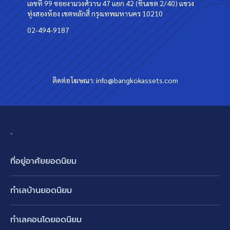
เลขที่ 99 ซอยงามวงศ์วาน 47 แยก 42 (ชินเขต 2/40) แขวง
ทุ่งสองห้อง เขตหลักสี่ กรุงเทพมหานคร 10210
02-494-9187
ติดต่อโฆษณา:
info@bangkokassets.com
-
ที่อยู่อาศัยยอดนิยม
บ้านเดี่ยว
ทำเลบ้านยอดนิยม
บ้านแฝด
พัฒนาการ ศรีนครินทร์ กรุงเทพกรีฑา
ทาวน์เฮ้าส์ ทาวน์โฮม
ทำเลคอนโดยอดนิยม
รามอินทรา-วัชรพล สายไหม-หทัยราษฎร์