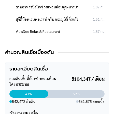
ดูรายละเอียดเพิ่มเติมได้ที่
>
https://www.facebook.com/bangkok
สวนอาหารบึงใหญ่ วงแหวนอ่อนนุช-บางนา
1.07 กม.
assetsclub
รีวิวจริงจากลูกค้าได้ที่
:
https://goo.gl/esmXPD
สุกี้ตี๋น้อย เรนฟอเรสท์ กรีน คอมมูนิตี้ กิ่งแก้ว
1.61 กม.
**ทางบริษัทฯ ขอสงวนสิทธิ์ในการเปลี่ยนแปลงราคาและโปรโมชั่น
ViewDee Relax & Restaurant
1.87 กม.
>>> แล้วทำไมต้องซื้อบ้านมือสองรีโนเวทกับเรา
"บ้านบางกอก" ?? อยากรู้คลิก <<<
Amaranth Suvarnabhumi Hotel – Free
2.59 กม.
Suvarnabhumi Airport Shuttle
คำนวณสินเชื่อเบื้องต้น
บึงมารวย
3.28 กม.
รายละเอียดสินเชื่อ
โรงแรมสยาม​ แมนดารีน่า
3.52 กม.
฿104,347 / เดือน
ยอดสินเชื่อที่ต้องชำระต่อเดือน
โดยประมาณ
เดอะกลาส มาร์เก็ต บางนา
3.79 กม.
41%
59%
ซูเปอร์มาร์เก็ต
฿42,472 เงินต้น
฿61,875 ดอกเบี้ย
โลตัส บางนา-ตราด
3.31 กม.
จำนวนสินเชื่อ