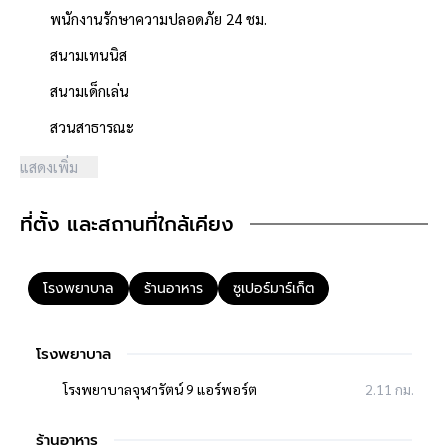
พนักงานรักษาความปลอดภัย 24 ชม.
สนามเทนนิส
สนามเด็กเล่น
สวนสาธารณะ
การเดินทาง
ตัวบ้านห่างจากหน้าโครงการ 3,900 เมตร
แสดงเพิ่ม
หน้าโครงการห่างถนนใหญ่บางนา-ตราด เพียง 700 เมตร
ใกล้จุดขึ้นทางด่วนทางพิเศษบูรพาวิถี
ที่ตั้ง และสถานที่ใกล้เคียง
**สอบถามข้อมูลบ้านมือสอง**
โรงพยาบาล
ร้านอาหาร
ซูเปอร์มาร์เก็ต
เรามีบริการด้านสินเชื่อ ติดต่อได้กับทุกธนาคาร สามารถกู้ได้วงเงิน
สูงสุดถึง 90-110 % ที่สำคัญคือ ฟรีค่ะ
สามารถนัดชมบ้าน หรือสอบถามข้อมูลเบื้องต้น ทุกวัน ได้ที่เบอร์
095
โรงพยาบาล
-264-4465
,
02-494-9187
คุยไลน์กับบ้านบางกอก
>
http://line.me/ti/p/%40bangkokasset
โรงพยาบาลจุฬารัตน์ 9 แอร์พอร์ต
2.11 กม.
s
Instagram
>
https://goo.gl/REzvav
ร้านอาหาร