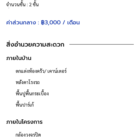
จำนวนชั้น : 2 ชั้น
ที่จอดรถ : 8 คัน
เนื้อที่ 256 ตารางวา
ค่าส่วนกลาง : ฿3,000 / เดือน
จุดเด่นโครงการ–สภาพแวดล้อม
โครงการได้รับอนุญาตจัดสรรถูกต้อง
สิ่งอำนวยความสะดวก
ทั้งโครงการมีจำนวนรวมทั้งหมด 120 หลัง
ภายในบ้าน
โครงการตั้งอยู่บนถนนสายหลัก ได้แก่ ถนนบางนา-ตราด
ผู้พัฒนาโครงการมีชื่อเสียง อนันดา ดีเวลลอปเม้นท์
ตกแต่งห้องครัว/ เคาน์เตอร์
ถนนภายในโครงการกว้าง 8 เมตร เขตทาง 14 เมตร
หลังคาโรงรถ
สภาพแวดล้อมโครงการ ดี สะอาด
พื้นปูพื้นกระเบื้อง
โครงการมีทะเลสาบ บรรยากาศร่มรื่น
พื้นปาร์เก้
สิ่งอำนวยความสะดวกภายในโครงการ ได้แก่ สระว่ายน้ำ, สนาม
เด็กเล่น, สวนสาธารณะ, สนามเทนนิส, ฟิตเนส, คลับเฮ้าส์
ภายในโครงการ
ใกล้ห้างสรรพสินค้า เมกาบางนา, เซ็นทรัล บางนา
ใกล้โรงพยาบาลจุฬารัตน์ 1 สุวรรณภูมิ
กล้องวงจรปิด
ใกล้มหาวิทยาลัยรามคำแหง วิทยาเขตบางนา