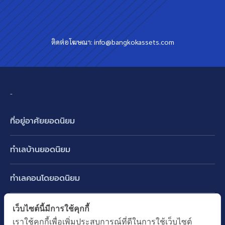
ติดต่อโฆษณา:
info@bangkokassets.com
-
ที่อยู่อาศัยยอดนิยม
บ้านเดี่ยว
ทำเลบ้านยอดนิยม
บ้านแฝด
พัฒนาการ ศรีนครินทร์ กรุงเทพกรีฑา
ทาวน์เฮ้าส์ ทาวน์โฮม
ทำเลคอนโดยอดนิยม
รามอินทรา-วัชรพล สายไหม-หทัยราษฎร์
คอนโดมิเนียม
อโศก ทองหล่อ เอกมัย
บางนา รามคำแหง 2
ทำเล BTS ยอดนิยม
เว็บไซต์นี้มีการใช้คุกกี้
อาคารพาณิชย์ ตึกแถว
พระราม 9
เราใช้คุกกี้เพื่อเพิ่มประสบการณ์ที่ดีในการใช้เว็บไซต์
ปทุมธานี รังสิต ลำลูกกา