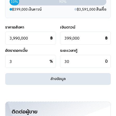
รีวิวจริงจากลูกค้าได้ที่ :
https://goo.gl/esmXPD
10%
90%
**ทางบริษัทฯ ขอสงวนสิทธิ์ในการเปลี่ยนแปลงราคาและโปรโมชั่น
฿399,000 เงินดาวน์
฿3,591,000 สินเชื่อ
>>>
แล้วทำไมต้องซื้อบ้านมือสองรีโนเวท
ราคาอสังหา
เงินดาวน์
กับเรา "บ้านบางกอก" ?? อยากรู้คลิก
<<<
฿
฿
อัตราดอกเบี้ย
ระยะเวลากู้
%
ปี
ล้างข้อมูล
ติดต่อผู้ขาย