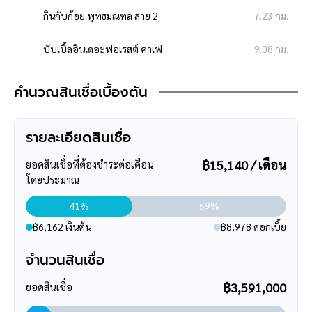
- ตัวบ้าน ห่างถนนหน้าโครงการเพียง 300 เมตร
กินกับก้อย พุทธมณฑล สาย 2
7.23 กม.
- หน้าโครงการห่างถนนใหญ่เพียง 4.8 กิโลเมตร ถนนกาญจนาภิเษก
- เข้า-ออกได้หลายเส้นทาง ได้แก่ ถนนกาญจนาภิเษก, ถนนบางใหญ่-
บับเบิ้ลอินเดอะฟอเรสต์ คาเฟ่
9.08 กม.
บางคูลัด
- ใกล้รถไฟฟ้าสายสีม่วง สถานี "ตลาดบางใหญ่"
เซ็นทรัล เวสต์วิลล์
9.09 กม.
คำนวณสินเชื่อเบื้องต้น
- ใกล้จุดขึ้นทางด่วน "ศรีรัช"
ซูเปอร์มาร์เก็ต
**สอบถามข้อมูลบ้านมือสอง**
รายละเอียดสินเชื่อ
โลตัส บางใหญ่
4.4 กม.
เรามีบริการด้านสินเชื่อ ติดต่อได้กับทุกธนาคาร สามารถกู้ได้วงเงิน
฿15,140 / เดือน
สูงสุดถึง 90-110 % ที่สำคัญคือ ฟรีค่ะ
ยอดสินเชื่อที่ต้องชำระต่อเดือน
แม็คโคร ศาลายา
8.31 กม.
โดยประมาณ
สามารถนัดชมบ้าน หรือสอบถามข้อมูลเบื้องต้น ทุกวัน ได้ที่เบอร์
095
-264-4465
,
02-494-9187
41%
59%
โลตัส ศาลายา
9.97 กม.
฿6,162 เงินต้น
฿8,978 ดอกเบี้ย
คุยไลน์กับบ้านบางกอก >
http://line.me/ti/p/%40bangkokasset
s
จำนวนสินเชื่อ
Instagram >
https://goo.gl/REzvav
ดูรายละเอียดเพิ่มเติมได้ที่ >
https://www.facebook.com/bangkok
฿3,591,000
ยอดสินเชื่อ
assetsclub