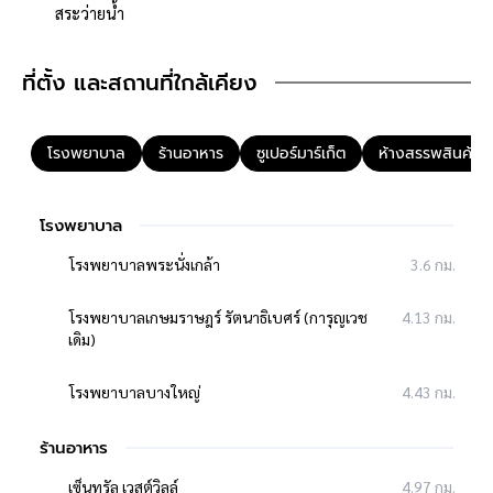
- สายไฟฟ้าภายในอาคาร
สระว่ายน้ำ
- สายดิน
- สวิสซ์+เต้ารับ
ที่ตั้ง และสถานที่ใกล้เคียง
- ดวงโคม+หลอดไฟ
**จุดเด่นโครงการ–สภาพแวดล้อม**
โรงพยาบาล
ร้านอาหาร
ซูเปอร์มาร์เก็ต
ห้างสรรพสินค้า
- โครงการได้รับอนุญาตจัดสรรถูกต้อง, โครงการจำนวนรวม 300 หลัง
- โครงการตั้งอยู่บนถนนสายหลัก ได้แก่ ถนนราชพฤกษ์
- ถนนโครงการกว้าง 12 เมตร
โรงพยาบาล
- สิ่งอำนวยความสะดวกภายในโครงการ ได้แก่ สนามเด็กเล่น/สวน
โรงพยาบาลพระนั่งเกล้า
3.6 กม.
สาธารณะ, ฟิตเนส, คลับเฮาส์, สระว่ายน้ำ
- ใกล้ เซ็นทรัล เวสต์เกต, เซ็นทรัล นอร์ทวิลล์ (รัตนาธิเบศร์) , The
โรงพยาบาลเกษมราษฎร์ รัตนาธิเบศร์ (การุญเวช
4.13 กม.
Walk ราชพฤกษ์, เดอะ คริสตัล เอสบี ราชพฤกษ์
เดิม)
- ใกล้โรงพยาบาลพระนั่งเกล้า, โรงพยาบาลเกษมราษฎร์ รัตนาธิเบศร์,
โรงพยาบาลบางใหญ่, โรงพยาบาลศรีสวรรค์ ราชพฤกษ์
โรงพยาบาลบางใหญ่
4.43 กม.
- ใกล้โรงเรียนเตรียมอุดมศึกษาพัฒนาการ นนทบุรี, โรงเรียนอนุบาล
เด่นหล้า,
ร้านอาหาร
- ใกล้ธนาคารทุกธนาคาร
เซ็นทรัล เวสต์วิลล์
4.97 กม.