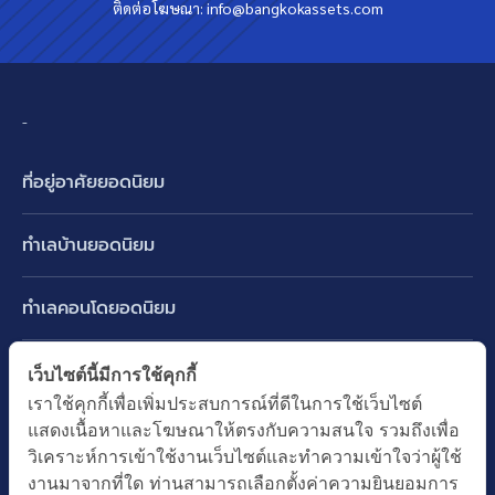
ติดต่อโฆษณา:
info@bangkokassets.com
-
ที่อยู่อาศัยยอดนิยม
บ้านเดี่ยว
ทำเลบ้านยอดนิยม
บ้านแฝด
พัฒนาการ ศรีนครินทร์ กรุงเทพกรีฑา
ทาวน์เฮ้าส์ ทาวน์โฮม
ทำเลคอนโดยอดนิยม
รามอินทรา-วัชรพล สายไหม-หทัยราษฎร์
คอนโดมิเนียม
อโศก ทองหล่อ เอกมัย
บางนา รามคำแหง 2
ทำเล BTS ยอดนิยม
เว็บไซต์นี้มีการใช้คุกกี้
อาคารพาณิชย์ ตึกแถว
พระราม 9
เราใช้คุกกี้เพื่อเพิ่มประสบการณ์ที่ดีในการใช้เว็บไซต์
ปทุมธานี รังสิต ลำลูกกา
BTS ทองหล่อ
ที่ดินเปล่า
แสดงเนื้อหาและโฆษณาให้ตรงกับความสนใจ รวมถึงเพื่อ
อ่อนนุช ปุณณวิถี
ทำเล MRT ยอดนิยม
นนทบุรี บางใหญ่ บางบัวทอง
BTS เอกมัย
วิเคราะห์การเข้าใช้งานเว็บไซต์และทำความเข้าใจว่าผู้ใช้
อพาร์ทเม้นท์ หอพัก
รัชดาภิเษก ห้วยขวาง
MRT เพชรบุรี
งานมาจากที่ใด ท่านสามารถเลือกตั้งค่าความยินยอมการ
BTS พร้อมพงษ์