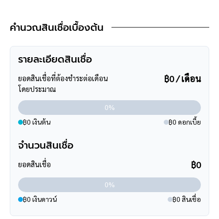
**การเดินทาง**
- ตัวบ้านห่างจากหน้าโครงการ 290 เมตร
เดอะ บิ๊กทรี คาเฟ่
5.03 กม.
คำนวณสินเชื่อเบื้องต้น
- หน้าโครงการติดถนนใหญ่ ถนนราชพฤกษ์
- เข้า-ออกได้หลายเส้นทาง ได้แก่ ถนนรัตนาธิเบศร์, ถนนชัยพฤกษ์,
เซ็นทรัล นอร์ทวิลล์
5.22 กม.
ถนนติวานนท์
รายละเอียดสินเชื่อ
- ใกล้รถไฟฟ้าสายสีม่วง "สถานีบางรักใหญ่"
ซูเปอร์มาร์เก็ต
฿0 / เดือน
ยอดสินเชื่อที่ต้องชำระต่อเดือน
**สอบถามข้อมูลบ้านมือสอง**
แม็คโคร นครอินทร์
4.28 กม.
โดยประมาณ
เรามีบริการด้านสินเชื่อ ติดต่อได้กับทุกธนาคาร สามารถกู้ได้วงเงิน
0%
สูงสุดถึง 90-110 % ที่สำคัญคือ ฟรีค่ะ
โลตัส นครอินทร์
4.34 กม.
สามารถนัดชมบ้าน หรือสอบถามข้อมูลเบื้องต้น ทุกวัน ได้ที่เบอร์
095
฿0 เงินต้น
฿0 ดอกเบี้ย
-264-4465
,
02-494-9187
โลตัส บางใหญ่
5.42 กม.
จำนวนสินเชื่อ
คุยไลน์กับบ้านบางกอก >
http://line.me/ti/p/%40bangkokasset
ห้างสรรพสินค้า
฿0
ยอดสินเชื่อ
s
โลตัส บางใหญ่
5.42 กม.
Instagram >
https://goo.gl/REzvav
0%
ดูรายละเอียดเพิ่มเติมได้ที่ >
https://www.facebook.com/bangkok
฿0 เงินดาวน์
฿0 สินเชื่อ
assetsclub
รีวิวจริงจากลูกค้าได้ที่ :
https://goo.gl/esmXPD