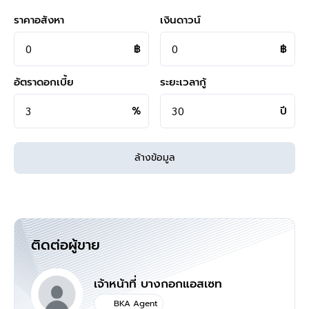
**ทางบริษัทฯ ขอสงวนสิทธิ์ในการเปลี่ยนแปลงราคาและโปรโมชั่น
ราคาอสังหา
เงินดาวน์
฿
฿
>>>
แล้วทำไมต้องซื้อบ้านมือสองรีโนเวท
กับเรา "บ้านบางกอก" ?? อยากรู้คลิก
<<<
อัตราดอกเบี้ย
ระยะเวลากู้
%
ปี
ล้างข้อมูล
ติดต่อผู้ขาย
เจ้าหน้าที่ บางกอกแอสเซท
BKA Agent