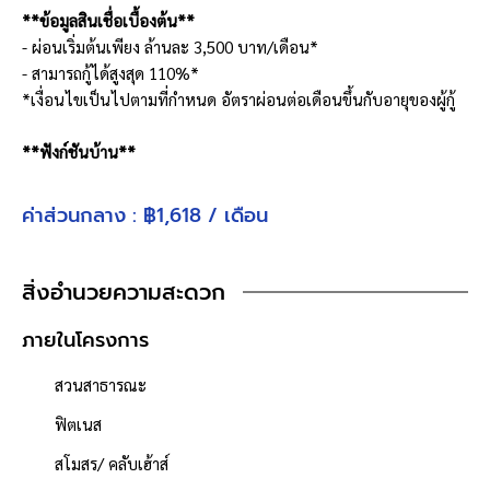
**ข้อมูลสินเชื่อเบื้องต้น**
- ผ่อนเริ่มต้นเพียง ล้านละ 3,500 บาท/เดือน*
- สามารถกู้ได้สูงสุด 110%*
*เงื่อนไขเป็นไปตามที่กำหนด อัตราผ่อนต่อเดือนขึ้นกับอายุของผู้กู้
**ฟังก์ชันบ้าน**
ห้องนอน : 4 ห้อง
ห้องน้ำ : 3 ห้อง
ค่าส่วนกลาง : ฿1,618 / เดือน
จำนวนชั้น : 2 ชั้น
ที่จอดรถ : 2 คัน
สิ่งอำนวยความสะดวก
**งานระบบที่เปลี่ยนให้**
ระบบประปา
ภายในโครงการ
- ท่อเมนประปาภายนอกอาคาร
สวนสาธารณะ
- ถังดักไขมัน
- บ่อพัก-ท่อน้ำทิ้งภายนอกอาคาร
ฟิตเนส
ระบบไฟ
สโมสร/ คลับเฮ้าส์
- ตู้ควบคุม