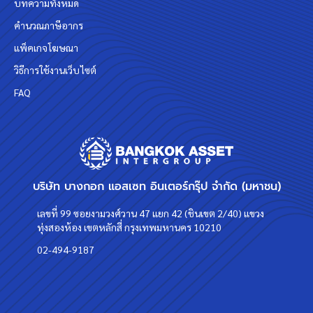
บทความทั้งหมด
คำนวณภาษีอากร
แพ็คเกจโฆษณา
วิธีการใช้งานเว็บไซต์
FAQ
บริษัท บางกอก แอสเซท อินเตอร์กรุ๊ป จำกัด (มหาชน)
เลขที่ 99 ซอยงามวงศ์วาน 47 แยก 42 (ชินเขต 2/40) แขวง
ทุ่งสองห้อง เขตหลักสี่ กรุงเทพมหานคร 10210
02-494-9187