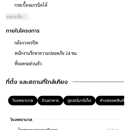
- ดวงโคม+หลอดไฟ
กระเบื้องแกรนิตโต้
แสดงเพิ่ม
**จุดเด่นโครงการ–สภาพแวดล้อม**
- โครงการได้รับอนุญาตจัดสรรถูกต้อง, โครงการจำนวนรวม 30 หลัง
ภายในโครงการ
- โครงการตั้งอยู่บนถนนสายหลัก ถนนแจ้งวัฒนะ
- ถนนโครงการกว้าง 6 เมตร
กล้องวงจรปิด
- ใกล้ห้างสรรพสินค้าเซ็นทรัลแจ้งวัฒนะ, โลตัส, แมคโคร แจ้งวัฒนะ
- ใกล้โรงพยาบาลชลประทาน
พนักงานรักษาความปลอดภัย 24 ชม.
- ใกล้โรงเรียนสินทรัพย์อนุสรณ์, บางกอก เอ็นเอ
ที่จอดรถส่วนตัว
**การเดินทาง**
- ตัวบ้านห่างจากหน้าโครงการ 350 เมตร
ที่ตั้ง และสถานที่ใกล้เคียง
- หน้าโครงการห่างจากถนนใหญ่ 2.9 กิโลเมตร ถนนแจ้งวัฒนะ
- เชื่อมต่อถนนแจ้งวัฒนะ, ถนนศรีสมาน, ถนนสรงประภา
โรงพยาบาล
ร้านอาหาร
ซูเปอร์มาร์เก็ต
ห้างสรรพสินค้า
- ใกล้รถไฟฟ้าสายสีแดง "สถานีศรีรัช"
- ใกล้จุดขึ้นทางด่วน "อุดรรัถยา"
โรงพยาบาล
**สอบถามข้อมูลบ้านมือสอง**
เรามีบริการด้านสินเชื่อ ติดต่อได้กับทุกธนาคาร สามารถกู้ได้วงเงิน
โรงพยาบาลมงกุฎวัฒนะ
2.94 กม.