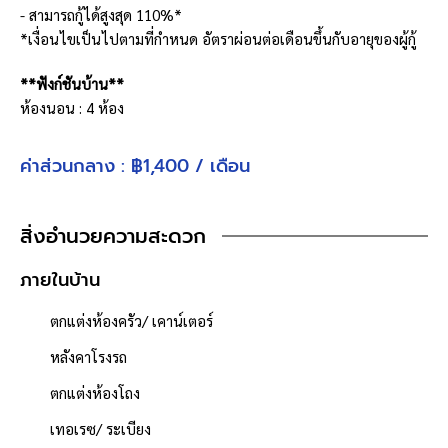
- สามารถกู้ได้สูงสุด 110%*
*เงื่อนไขเป็นไปตามที่กำหนด อัตราผ่อนต่อเดือนขึ้นกับอายุของผู้กู้
**ฟังก์ชันบ้าน**
ห้องนอน : 4 ห้อง
ห้องน้ำ : 3 ห้อง
จำนวนชั้น : 2 ชั้น
ค่าส่วนกลาง : ฿1,400 / เดือน
ที่จอดรถ : 2 คัน
งานระบบ
สิ่งอำนวยความสะดวก
ระบบน้ำ
- ท่อเมนประปาภายนอกอาคาร
ภายในบ้าน
- ถังดักไขมัน
- บ่อพัก-ท่อน้ำทิ้งภายในอาคาร
ตกแต่งห้องครัว/ เคาน์เตอร์
ระบบไฟ
หลังคาโรงรถ
- ตู้ควบคุม
- สายไฟฟ้าภายในอาคาร
ตกแต่งห้องโถง
- สายดิน
เทอเรซ/ ระเบียง
- สวิสซ์+เต้ารับ