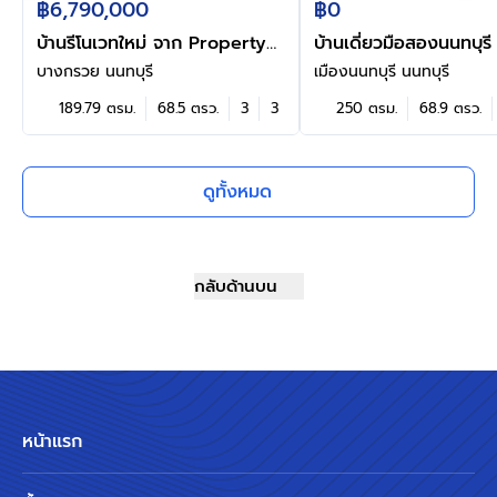
฿6,790,000
฿0
บ้านรีโนเวทใหม่ จาก Property
บ้านเดี่ยวมือสองนนทบุร
Perfect โครงการ เพอร์เฟค
เพอร์เฟคเพลส ราชพฤก
บางกรวย นนทบุรี
เมืองนนทบุรี นนทบุรี
เพลส พระราม5-ราชพฤกษ์ เนื้อที่
รองรับทุกการใช้งาน บนเนื
189.79 ตรม.
68.5 ตรว.
3
3
250 ตรม.
68.9 ตรว.
68.5 ตร.ว. พื้นที่ใช้สอย 189.79
68.9 ตร.ว. พื้นที่ใช้สอย
ตร.ม. ฟังก์ชัน 3 ห้องนอน 3
ตร.ม. พร้อมฟังก์ชัน 3 
ห้องน้ำ 2 ที่จอดรถ พร้อม
3 ห้องน้ำ จอดรถได้ 2 คั
ดูทั้งหมด
Facility ภายในโครงการครบครัน
คุณภาพดี บนทำเลติดถ
บนทำเลติดถนน ตอบโจทย์ทุกการ
ราชพฤกษ์ เชื่อมต่อถนน
ใช้ชีวิตใจกลาง Community ชั้น
รัตนาธิเบศร์ ใกล้รถไฟฟ้
นำมากมาย
ม่วง "สถานีบางรักน้อยท่
กลับด้านบน
ขึ้นทางด่วน "กาญจนาภิ
เซ็นทรัล เวสต์วิลล์
หน้าแรก