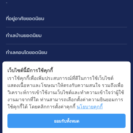
-
ที่อยู่อาศัยยอดนิยม
บ้านเดี่ยว
ทำเลบ้านยอดนิยม
บ้านแฝด
พัฒนาการ ศรีนครินทร์ กรุงเทพกรีฑา
ทาวน์เฮ้าส์ ทาวน์โฮม
ทำเลคอนโดยอดนิยม
รามอินทรา-วัชรพล สายไหม-หทัยราษฎร์
คอนโดมิเนียม
อโศก ทองหล่อ เอกมัย
บางนา รามคำแหง 2
ทำเล BTS ยอดนิยม
เว็บไซต์นี้มีการใช้คุกกี้
อาคารพาณิชย์ ตึกแถว
พระราม 9
เราใช้คุกกี้เพื่อเพิ่มประสบการณ์ที่ดีในการใช้เว็บไซต์
ปทุมธานี รังสิต ลำลูกกา
BTS ทองหล่อ
ที่ดินเปล่า
แสดงเนื้อหาและโฆษณาให้ตรงกับความสนใจ รวมถึงเพื่อ
อ่อนนุช ปุณณวิถี
ทำเล MRT ยอดนิยม
นนทบุรี บางใหญ่ บางบัวทอง
BTS เอกมัย
วิเคราะห์การเข้าใช้งานเว็บไซต์และทำความเข้าใจว่าผู้ใช้
อพาร์ทเม้นท์ หอพัก
รัชดาภิเษก ห้วยขวาง
MRT เพชรบุรี
งานมาจากที่ใด ท่านสามารถเลือกตั้งค่าความยินยอมการ
BTS พร้อมพงษ์
คำค้นยอดนิยม
ออฟฟิต สำนักงาน
ใช้คุกกี้ได้ โดยคลิกการตั้งค่าคุกกี้
นโยบายคุกกี้
ห้าแยกลาดพร้าว
MRT พระราม 9
BTS อ่อนนุช
บ้านมือสอง
โรงงาน โกดัง
MRT สุขุมวิท
ยอมรับทั้งหมด
BTS ช่องนนทรี
นโยบายความเป็นส่วนตัว
นโยบายการใช้คุกกี้
ซื้อบ้าน ขายบ้าน
โรงแรม รีสอร์ท
MRT พหลโยธิน