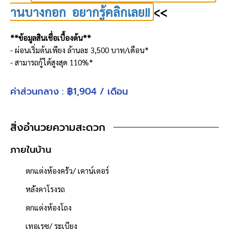
านบางกอก อยากรู้คลิกเลย!!
<<
**ข้อมูลสินเชื่อเบื้องต้น**
- ผ่อนเริ่มต้นเพียง ล้านละ 3,500 บาท/เดือน*
- สามารถกู้ได้สูงสุด 110%*
*เงื่อนไขเป็นไปตามที่กำหนด อัตราผ่อนต่อเดือนขึ้นกับอายุของผู้กู้
ค่าส่วนกลาง : ฿1,904 / เดือน
**ฟังก์ชันบ้าน**
ห้องนอน : 4 ห้อง
ห้องน้ำ : 3 ห้อง
สิ่งอำนวยความสะดวก
จำนวนชั้น : 2 ชั้น
ที่จอดรถ : 2 คัน
ภายในบ้าน
**งานระบบที่เปลี่ยนให้**
ตกแต่งห้องครัว/ เคาน์เตอร์
ระบบน้ำ
หลังคาโรงรถ
- ท่อเมนประปาภายนอกอาคาร
- ถังบำบัดสิ่งปฏิกูล
ตกแต่งห้องโถง
- ถังดักไขมัน
เทอเรซ/ ระเบียง