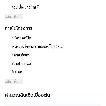
ระบบไฟ
- ตู้ควบคุม
กระเบื้องแกรนิตโต้
- สายไฟฟ้าภายในอาคาร
แสดงเพิ่ม
- สายดิน
- สวิตซ์+เต้ารับ
ภายในโครงการ
- ดวงโคม+หลอดไฟ
กล้องวงจรปิด
**จุดเด่นโครงการ–สภาพแวดล้อม**
- โครงการได้รับการจัดสรรอย่างถูกต้อง, โครงการจำนวนรวม 306
พนักงานรักษาความปลอดภัย 24 ชม.
หลัง
สนามเด็กเล่น
- โครงการตั้งอยู่บนถนนสายหลัก ได้แก่ ถนนนครอินทร์
- ผู้พัฒนาโครงการที่มีชื่อเสียง **พร๊อพเพอร์ตี้ เพอร์เฟค**
สวนสาธารณะ
- มีระบบรักษาความปลอดภัย 24 ชั่วโมง และกล้องวงจรปิด
ฟิตเนส
- สภาพแวดล้อมดี สะอาด
- บ้านตั้งอยู่ใกล้ร้านสะดวกซื้อ 7-11, Lotus express
แสดงเพิ่ม
- สิ่งอำนวยความสะดวกครบครัน อาทิ สระว่ายน้ำ, ฟิตเนส, สระว่าย
น้ำ
คำนวณสินเชื่อเบื้องต้น
- ใกล้ห้างสรรพสินค้าโฮมเวิร์ค ราชพฤกษ์, เดอะวอล์ค ราชพฤกษ์,
พลัสมอลล์ บางใหญ่