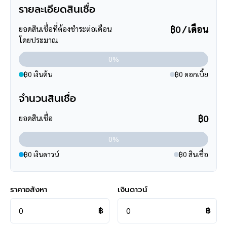
- ใกล้โรงพยาบาลบางกรวย2, โรงพยาบาลเจ้าพระยา
รายละเอียดสินเชื่อ
- ใกล้โรงเรียนเทพศิรินทร์, โรงเรียนอนุบาลเด่นหล้า, โรงเรียนวรรัตน์
฿0 / เดือน
ศึกษา, มหาวิทยาลัยราชพฤกษ์
ยอดสินเชื่อที่ต้องชำระต่อเดือน
โดยประมาณ
- ใกล้ทุกธนาคาร
0%
**การเดินทาง**
฿0 เงินต้น
฿0 ดอกเบี้ย
- ตัวบ้านห่างจากหน้าโครงการ 350 เมตร
- หน้าโครงการติดถนนใหญ่ ถนนนครอินทร์
จำนวนสินเชื่อ
- ใกล้จุดขึ้นทางด่วน "ศรีรัช"
฿0
ยอดสินเชื่อ
**สอบถามข้อมูลบ้านมือสอง**
เรามีบริการด้านสินเชื่อ ติดต่อได้กับทุกธนาคาร สามารถกู้ได้วงเงิน
0%
สูงสุดถึง 90-110 % ที่สำคัญคือ ฟรีค่ะ
฿0 เงินดาวน์
฿0 สินเชื่อ
สามารถนัดชมบ้าน หรือสอบถามข้อมูลเบื้องต้น ทุกวัน ได้ที่เบอร์
095
-264-4465
,
02-494-9187
ราคาอสังหา
เงินดาวน์
คุยไลน์กับบ้านบางกอก >
http://line.me/ti/p/%40bangkokasset
s
฿
฿
Instagram >
https://goo.gl/REzvav