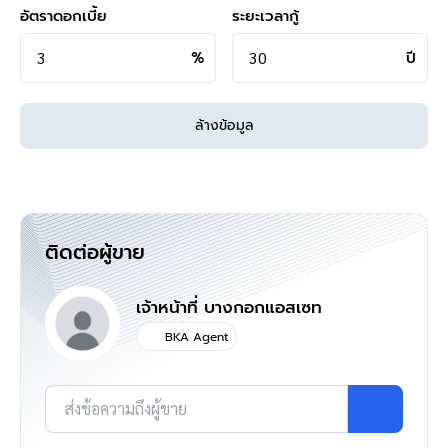
ดูรายละเอียดเพิ่มเติมได้ที่ >
https://www.facebook.com/bangkok
อัตราดอกเบี้ย
ระยะเวลากู้
assetsclub
รีวิวจริงจากลูกค้าได้ที่ :
https://goo.gl/esmXPD
%
ปี
**ทางบริษัทฯ ขอสงวนสิทธิ์ในการเปลี่ยนแปลงราคาและโปรโมชั่น
ล้างข้อมูล
>>>
แล้วทำไมต้องซื้อบ้านมือสองรีโนเวท
กับเรา "บ้านบางกอก" ?? อยากรู้คลิก
<<<
ติดต่อผู้ขาย
แผนที่
เจ้าหน้าที่ บางกอกแอสเซท
BKA Agent
ส่งข้อความถึงผู้ขาย