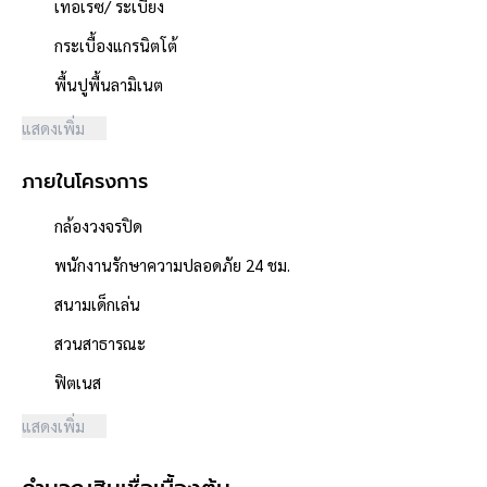
เทอเรซ/ ระเบียง
- ถังบำบัดสิ่งปฏิกูล
- ถังดักไขมัน
กระเบื้องแกรนิตโต้
- บ่อพัก-ท่อน้ำทิ้งภายนอกอาคาร
พื้นปูพื้นลามิเนต
ระบบไฟ
- สายเมนไฟฟ้าภายนอกอาคาร
แสดงเพิ่ม
- ตู้ควบคุม
- สายเมนไฟฟ้าภายในอาคาร
ภายในโครงการ
- สายดิน
- สวิซ์ + เต้ารับ
กล้องวงจรปิด
- ดวงโคม + หลอดไฟ
พนักงานรักษาความปลอดภัย 24 ชม.
**จุดเด่นโครงการ–สภาพแวดล้อม**
- โครงการได้รับอนุญาตจัดสรรถูกต้อง
สนามเด็กเล่น
- โครงการตั้งอยู่บนถนนสายหลัก ได้แก่ ถนนรัตนาธิเบศร์ ซอยท่าอิฐ
สวนสาธารณะ
- ผู้พัฒนาโครงการที่มีชื่อเสียง "Property Perfect"
- ถนนโครงการกว้าง 12 เมตร
ฟิตเนส
- สิ่งอำนวยความสะดวกภายในโครงการ ได้แก่ สนามเด็กเล่น/สวน
แสดงเพิ่ม
สาธารณะ
- ใกล้ห้างสรรพสินค้าเซ็นทรัลรัตนาธิเบศร์, เซ็นทรัลเวสต์เกต
- ใกล้โรงพยาบาลพระนั่งเกล้า ,โรงพยาบาลเกษมราษฎร์ รัตนาธิเบศร์