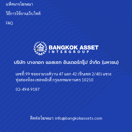
แพ็คเกจโฆษณา
วิธีการใช้งานเว็บไซต์
FAQ
บริษัท บางกอก แอสเซท อินเตอร์กรุ๊ป จำกัด (มหาชน)
เลขที่ 99 ซอยงามวงศ์วาน 47 แยก 42 (ชินเขต 2/40) แขวง
ทุ่งสองห้อง เขตหลักสี่ กรุงเทพมหานคร 10210
02-494-9187
ติดต่อโฆษณา:
info@bangkokassets.com