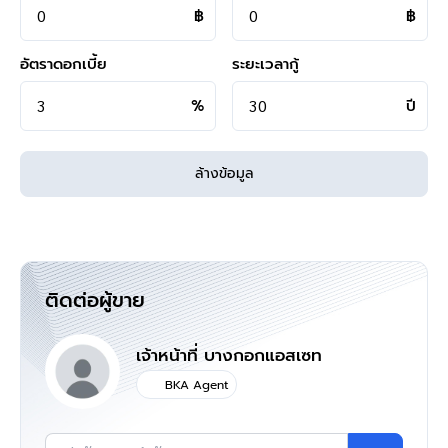
฿
฿
Instagram >
https://goo.gl/REzvav
ดูรายละเอียดเพิ่มเติมได้ที่ >
http://www.bangkokassets.com/
อัตราดอกเบี้ย
ระยะเวลากู้
รีวิวจริงจากลูกค้าได้ที่ :
https://goo.gl/esmXPD
**ทางบริษัทฯ ขอสงวนสิทธิ์ในการเปลี่ยนแปลงราคาและโปรโมชั่น
%
ปี
>>>
แล้วทำไมต้องซื้อบ้านมือสองรีโนเวท
ล้างข้อมูล
กับเรา "บ้านบางกอก" ?? อยากรู้คลิก
<<<
ติดต่อผู้ขาย
แผนที่
เจ้าหน้าที่ บางกอกแอสเซท
BKA Agent