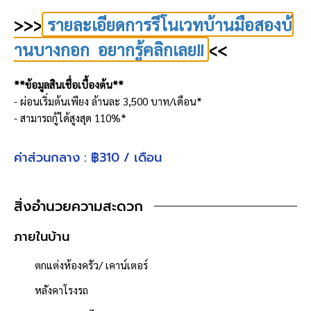
>>>
รายละเอียดการรีโนเวทบ้านมือสองบ้
านบางกอก อยากรู้คลิกเลย!!
<<
**ข้อมูลสินเชื่อเบื้องต้น**
- ผ่อนเริ่มต้นเพียง ล้านละ 3,500 บาท/เดือน*
- สามารถกู้ได้สูงสุด 110%*
*เงื่อนไขเป็นไปตามที่กำหนด อัตราผ่อนต่อเดือนขึ้นกับอายุของผู้กู้
**ฟังก์ชันบ้าน**
ค่าส่วนกลาง : ฿310 / เดือน
ห้องนอน : 4 ห้อง
ห้องน้ำ : 3 ห้อง
จำนวนชั้น : 2 ชั้น
สิ่งอำนวยความสะดวก
ที่จอดรถ : 2 คัน
ภายในบ้าน
**งานระบบภายในบ้านที่เปลี่ยนให้**
ระบบน้ำ
ตกแต่งห้องครัว/ เคาน์เตอร์
- ท่อเมนประปาภายนอก
- ท่อน้ำทิ้งดีภายในอาคาร
หลังคาโรงรถ
- ท่อน้ำทิ้งภายนอกอาคาร