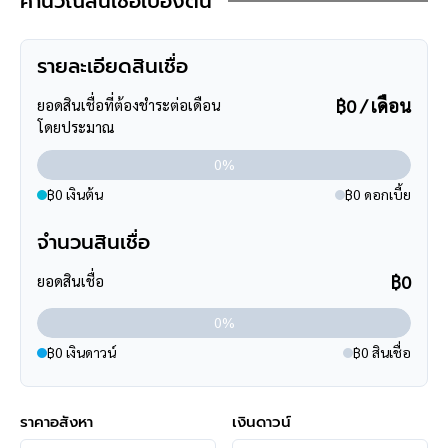
คำนวณสินเชื่อเบื้องต้น
- ใกล้โรงเรียนศรีบุญยานนท์ ,โรงเรียนอนุราชประสิทธิ์ ,มหาวิทยาลัย
เทคโนโลยีราชมงคลสุวรรณภูมิ
รายละเอียดสินเชื่อ
**การเดินทาง**
฿0 / เดือน
ยอดสินเชื่อที่ต้องชำระต่อเดือน
- ตัวบ้านห่างถนนหน้าโครงการ 850 เมตร
โดยประมาณ
- หน้าโครงการห่างจากถนนใหญ่ 800 เมตร ถนนรัตนาธิเบศร์
- เข้า-ออกได้หลายเส้นทาง ได้แก่ ถนนรัตนาธิเบศร์, ถนนราชพฤกษ์
0%
- ใกล้โครงการรถไฟฟ้าสายสีม่วง "สถานีบางรักน้อยท่าอิฐ", "สถานี
฿0 เงินต้น
฿0 ดอกเบี้ย
ไทรม้า"
- ใกล้จุดขึ้นทางด่วน "งามวงศ์วาน"
จำนวนสินเชื่อ
**สอบถามข้อมูลบ้านมือสอง**
฿0
ยอดสินเชื่อ
เรามีบริการด้านสินเชื่อ ติดต่อได้กับทุกธนาคาร สามารถกู้ได้วงเงิน
0%
สูงสุดถึง 90-110 % ที่สำคัญคือ ฟรีค่ะ
สามารถนัดชมบ้าน หรือสอบถามข้อมูลเบื้องต้น ทุกวัน ได้ที่เบอร์
095
฿0 เงินดาวน์
฿0 สินเชื่อ
-264-4465
,
02-494-9187
คุยไลน์กับบ้านบางกอก >
http://line.me/ti/p/%40bangkokasset
ราคาอสังหา
เงินดาวน์
s