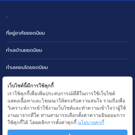
-
ที่อยู่อาศัยยอดนิยม
บ้านเดี่ยว
ทำเลบ้านยอดนิยม
บ้านแฝด
พัฒนาการ ศรีนครินทร์ กรุงเทพกรีฑา
ทาวน์เฮ้าส์ ทาวน์โฮม
ทำเลคอนโดยอดนิยม
รามอินทรา-วัชรพล สายไหม-หทัยราษฎร์
คอนโดมิเนียม
อโศก ทองหล่อ เอกมัย
บางนา รามคำแหง 2
ทำเล BTS ยอดนิยม
เว็บไซต์นี้มีการใช้คุกกี้
อาคารพาณิชย์ ตึกแถว
พระราม 9
เราใช้คุกกี้เพื่อเพิ่มประสบการณ์ที่ดีในการใช้เว็บไซต์
ปทุมธานี รังสิต ลำลูกกา
BTS ทองหล่อ
ที่ดินเปล่า
แสดงเนื้อหาและโฆษณาให้ตรงกับความสนใจ รวมถึงเพื่อ
อ่อนนุช ปุณณวิถี
ทำเล MRT ยอดนิยม
นนทบุรี บางใหญ่ บางบัวทอง
BTS เอกมัย
วิเคราะห์การเข้าใช้งานเว็บไซต์และทำความเข้าใจว่าผู้ใช้
อพาร์ทเม้นท์ หอพัก
รัชดาภิเษก ห้วยขวาง
MRT เพชรบุรี
งานมาจากที่ใด ท่านสามารถเลือกตั้งค่าความยินยอมการ
BTS พร้อมพงษ์
คำค้นยอดนิยม
ออฟฟิต สำนักงาน
ใช้คุกกี้ได้ โดยคลิกการตั้งค่าคุกกี้
นโยบายคุกกี้
ห้าแยกลาดพร้าว
MRT พระราม 9
BTS อ่อนนุช
บ้านมือสอง
โรงงาน โกดัง
MRT สุขุมวิท