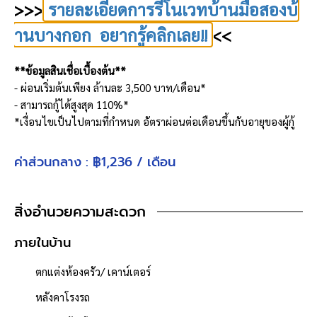
>>>
รายละเอียดการรีโนเวทบ้านมือสองบ้
านบางกอก อยากรู้คลิกเลย!!
<<
**ข้อมูลสินเชื่อเบื้องต้น**
- ผ่อนเริ่มต้นเพียง ล้านละ 3,500 บาท/เดือน*
- สามารถกู้ได้สูงสุด 110%*
*เงื่อนไขเป็นไปตามที่กำหนด อัตราผ่อนต่อเดือนขึ้นกับอายุของผู้กู้
**ฟังก์ชันบ้าน**
ค่าส่วนกลาง : ฿1,236 / เดือน
ห้องนอน : 3 ห้อง
ห้องน้ำ : 3 ห้อง
จำนวนชั้น : 2 ชั้น
สิ่งอำนวยความสะดวก
ที่จอดรถ : 2 คัน
- น้ำประปา ไฟฟ้าพร้อมเข้าอยู่
ภายในบ้าน
**งานระบบภายในบ้านที่เปลี่ยนให้**
ตกแต่งห้องครัว/ เคาน์เตอร์
ระบบน้ำ
หลังคาโรงรถ
- ท่อเมนประปาภายนอกอาคาร