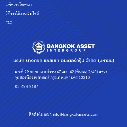
แพ็คเกจโฆษณา
วิธีการใช้งานเว็บไซต์
FAQ
บริษัท บางกอก แอสเซท อินเตอร์กรุ๊ป จำกัด (มหาชน)
เลขที่ 99 ซอยงามวงศ์วาน 47 แยก 42 (ชินเขต 2/40) แขวง
ทุ่งสองห้อง เขตหลักสี่ กรุงเทพมหานคร 10210
02-494-9187
ติดต่อโฆษณา:
info@bangkokassets.com