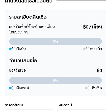
คำนวณสินเชื่อเบื้องต้น
บางใหญ่
- ใกล้โรงพยาบาลเกษมราษฎร์ รัตนาธิเบศร์, โรงพยาบาลบางบัวทอง,
โรงพยาบาลชลลดา
รายละเอียดสินเชื่อ
- ใกล้โรงเรียนนันทนวรวิทย์, โรงเรียนจิรดา, โรงเรียนนนท์ประสิทธิ์
฿0 / เดือน
วิทยา, โรงเรียนดรุณวิทย์ศึกษา, โรงเรียนพระแม่สกลสงเคราะห์
ยอดสินเชื่อที่ต้องชำระต่อเดือน
โดยประมาณ
**การเดินทาง**
0%
- ตัวบ้านห่างจากหน้าโครงการ 650 กิโลเมตร
฿0 เงินต้น
฿0 ดอกเบี้ย
- หน้าโครงการติดถนนใหญ่ ถนนบางกรวย-ไทรน้อย
- เข้า-ออกได้หลายเส้นทาง ได้แก่ ถนนบางกรวย-ไทรน้อย, ถนน
จำนวนสินเชื่อ
รัตนาธิเบศร์, ถนนชัยพฤกษ์, ถนนกาญจนาภิเษก
- ใกล้โครงการรถไฟฟ้าสายสีม่วง "สถานีบางพลู"
฿0
ยอดสินเชื่อ
**สอบถามข้อมูลบ้านมือสอง**
0%
เรามีบริการด้านสินเชื่อ ติดต่อได้กับทุกธนาคาร สามารถกู้ได้วงเงิน
฿0 เงินดาวน์
฿0 สินเชื่อ
สูงสุดถึง 90-110 % ที่สำคัญคือ ฟรีค่ะ
สามารถนัดชมบ้าน หรือสอบถามข้อมูลเบื้องต้น ทุกวัน ได้ที่เบอร์
095
-264-4465
,
02-494-9187
ราคาอสังหา
เงินดาวน์