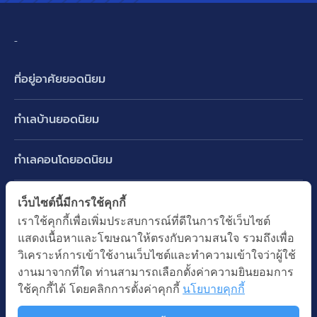
-
ที่อยู่อาศัยยอดนิยม
บ้านเดี่ยว
ทำเลบ้านยอดนิยม
บ้านแฝด
พัฒนาการ ศรีนครินทร์ กรุงเทพกรีฑา
ทาวน์เฮ้าส์ ทาวน์โฮม
ทำเลคอนโดยอดนิยม
รามอินทรา-วัชรพล สายไหม-หทัยราษฎร์
คอนโดมิเนียม
อโศก ทองหล่อ เอกมัย
บางนา รามคำแหง 2
ทำเล BTS ยอดนิยม
เว็บไซต์นี้มีการใช้คุกกี้
อาคารพาณิชย์ ตึกแถว
พระราม 9
เราใช้คุกกี้เพื่อเพิ่มประสบการณ์ที่ดีในการใช้เว็บไซต์
ปทุมธานี รังสิต ลำลูกกา
BTS ทองหล่อ
ที่ดินเปล่า
แสดงเนื้อหาและโฆษณาให้ตรงกับความสนใจ รวมถึงเพื่อ
อ่อนนุช ปุณณวิถี
ทำเล MRT ยอดนิยม
นนทบุรี บางใหญ่ บางบัวทอง
BTS เอกมัย
วิเคราะห์การเข้าใช้งานเว็บไซต์และทำความเข้าใจว่าผู้ใช้
อพาร์ทเม้นท์ หอพัก
รัชดาภิเษก ห้วยขวาง
MRT เพชรบุรี
งานมาจากที่ใด ท่านสามารถเลือกตั้งค่าความยินยอมการ
BTS พร้อมพงษ์
คำค้นยอดนิยม
ออฟฟิต สำนักงาน
ใช้คุกกี้ได้ โดยคลิกการตั้งค่าคุกกี้
นโยบายคุกกี้
ห้าแยกลาดพร้าว
MRT พระราม 9
BTS อ่อนนุช
บ้านมือสอง
โรงงาน โกดัง