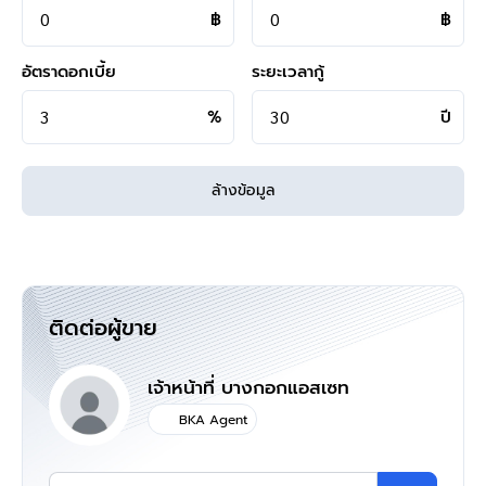
คุยไลน์กับบ้านบางกอก >
http://line.me/ti/p/%40bangkokasset
฿
฿
s
Instagram >
https://goo.gl/REzvav
อัตราดอกเบี้ย
ระยะเวลากู้
ดูรายละเอียดเพิ่มเติมได้ที่ >
http://www.bangkokassets.com/
รีวิวจริงจากลูกค้าได้ที่ :
https://goo.gl/esmXPD
%
ปี
**ทางบริษัทฯ ขอสงวนสิทธิ์ในการเปลี่ยนแปลงราคาและโปรโมชั่น
ล้างข้อมูล
>>>
แล้วทำไมต้องซื้อบ้านมือสองรีโนเวท
กับเรา "บ้านบางกอก" ?? อยากรู้คลิก
<<<
ติดต่อผู้ขาย
แผนที่
เจ้าหน้าที่ บางกอกแอสเซท
BKA Agent