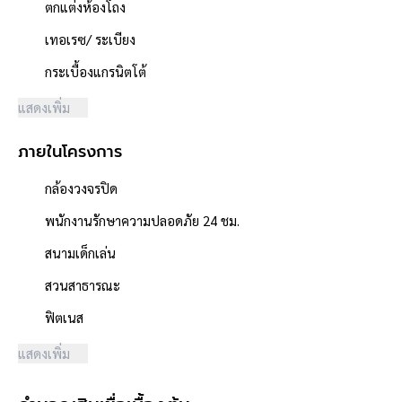
- ท่อน้ำดีภายในอาคาร
ตกแต่งห้องโถง
- ถังบำบัดสิ่งปฎิกูล
เทอเรซ/ ระเบียง
- ถังดักไขมัน
-บ่อพัก-ท่อน้ำทิ้งภายนอกอาคาร
กระเบื้องแกรนิตโต้
ระบบไฟ
แสดงเพิ่ม
- สายเมนไฟฟ้าภายนอกอาคาร
- ตู้ควบคุม
ภายในโครงการ
- สายดิน
- สวิสซ์ + เต้ารับ
กล้องวงจรปิด
- ดวงโคม + หลอดไฟ
พนักงานรักษาความปลอดภัย 24 ชม.
**จุดเด่นโครงการ–สภาพแวดล้อม**
สนามเด็กเล่น
- โครงการได้รับอนุญาตจัดสรรถูกต้อง
- โครงการตั้งอยู่บนถนนสายหลัก ได้แก่ ถนนบางกรวย-ไทรน้อย
สวนสาธารณะ
- ผู้พัฒนาโครงการที่มีชื่อเสียง **แลนด์ แอนด์ เฮ้าส์**
ฟิตเนส
- ถนนโครงการกว้าง 10 เมตร
- สิ่งอำนวยความสะดวกภายในโครงการ ได้แก่ สนามเด็กเล่น/สวน
แสดงเพิ่ม
สาธารณะ, สนามเทนนิส,ฟิตเนส
- ใกล้ห้างสรรพสินค้าเซ็นทรัลเวสต์เกต, โลตัส บางบัวทอง, อิเกีย