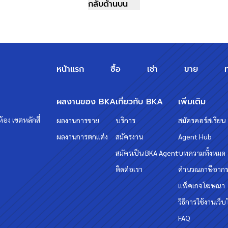
m/
กลับด้านบน
ชั่น
วทกับเรา "บ้านบางกอก" ?? อยากรู้
หน้าแรก
ซื้อ
เช่า
ขาย
ผลงานของ BKA
เกี่ยวกับ BKA
เพิ่มเติม
้อง เขตหลักสี่
ผลงานการขาย
บริการ
สมัครคอร์สเรียน
ผลงานการตกแต่ง
สมัครงาน
Agent Hub
สมัครเป็น BKA Agent
บทความทั้งหมด
ติดต่อเรา
คำนวณภาษีอาก
แพ็คเกจโฆษณา
วิธีการใช้งานเว็บ
FAQ