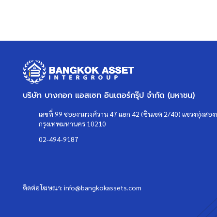
ดูรายละเอียดเพิ่มเติมได้ที่ >
http://www.bangkokassets.co
รีวิวจริงจากลูกค้าได้ที่ :
https://goo.gl/esmXPD
**ทางบริษัทฯ ขอสงวนสิทธิ์ในการเปลี่ยนแปลงราคาและโปรโม
>>>
แล้วทำไมต้องซื้อบ้านมือสองรีโนเ
คลิก
<<<
บริษัท บางกอก แอสเซท อินเตอร์กรุ๊ป จำกัด (มหาชน)
เลขที่ 99 ซอยงามวงศ์วาน 47 แยก 42 (ชินเขต 2/40) แขวงทุ่งสองห
แผนที่
กรุงเทพมหานคร 10210
02-494-9187
ติดต่อโฆษณา:
info@bangkokassets.com