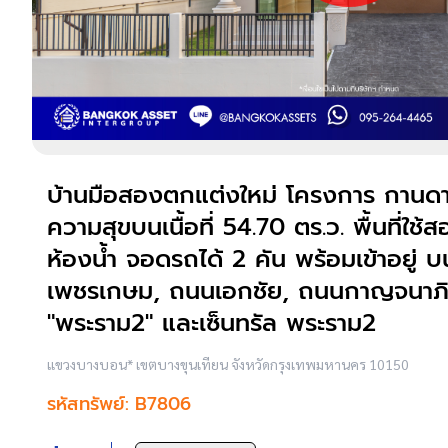
บ้านมือสองตกแต่งใหม่ โครงการ กานดา
ความสุขบนเนื้อที่ 54.70 ตร.ว. พื้นที่ใ
ห้องน้ำ จอดรถได้ 2 คัน พร้อมเข้าอยู่
เพชรเกษม, ถนนเอกชัย, ถนนกาญจนาภิเ
"พระราม2" และเซ็นทรัล พระราม2
แขวงบางบอน* เขตบางขุนเทียน จังหวัดกรุงเทพมหานคร 10150
รหัสทรัพย์: B7806