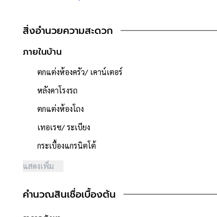
- หน้าบ้านหันไปทาง "ทิศเหนือ"
- น้ำประปา ไฟฟ้าพร้อมเข้าอยู่
สิ่งอำนวยความสะดวก
**งานระบบภายในบ้านที่เปลี่ยนให้**
ภายในบ้าน
ระบบน้ำ
- ท่อเมนประปาภายนอกอาคาร
ตกแต่งห้องครัว/ เคาน์เตอร์
- ถังบำบัดสิ่งปฏิกูล
- ถังดักไขมัน
หลังคาโรงรถ
- บ่อพัก-ท่อน้ำทิ้งภายนอกอาคาร
ตกแต่งห้องโถง
ระบบไฟ
- ตู้ควบคุม
เทอเรซ/ ระเบียง
- สายไฟฟ้าภายในอาคาร
กระเบื้องแกรนิตโต้
- สายดิน
- สวิสซ์ + เต้ารับ
แสดงเพิ่ม
- ดวงโคม + หลอดไฟ
คำนวณสินเชื่อเบื้องต้น
**จุดเด่นโครงการ–สภาพแวดล้อม**
- โครงการได้รับอนุญาตจัดสรรถูกต้อง