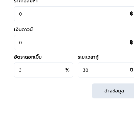
ราคาอสังหา
- โครงการตั้งอยู่บนถนนสายหลัก ได้แก่ ถนนบางบอน, ถนนเพ
- สิ่งอำนวยความสะดวกในโครงการ ได้แก่ สนามเด็กเล่น / สว
฿
- ใกล้ห้างสรรพสินค้าเดอะมอลล์ บางแค, เซนทรัลพระราม2, บิ
- ใกล้โรงพยาบาลธนบุรี2, โรงพยาบาลเกษมราษฎร์ บางแค
เงินดาวน์
- ใกล้โรงเรียนสารสาสน์วิเทศบางบอน, โรงเรียนกรพิทักษ์ศึกษา
฿
**การเดินทาง**
- ตัวบ้าน ห่างจากหน้าโครงการ 700 เมตร
อัตราดอกเบี้ย
ระยะเวลากู้
- หน้าโครงการติดถนนใหญ่ ถนนบางบอน5
- เข้า-ออกได้หลายเส้นทาง ได้แก่ ถนนเพชรเกษม, ถนนเอกช
%
ปี
- ใกล้ทางด่วน "พระราม2"
ล้างข้อมูล
**สอบถามข้อมูลบ้านมือสอง**
เรามีบริการด้านสินเชื่อ ติดต่อได้กับทุกธนาคาร สามารถกู้ได้วงเง
สามารถนัดชมบ้าน หรือสอบถามข้อมูลเบื้องต้น ทุกวัน ได้ที่เบอ
คุยไลน์กับบ้านบางกอก >
http://line.me/ti/p/%40bangkoka
Instagram >
https://goo.gl/REzvav