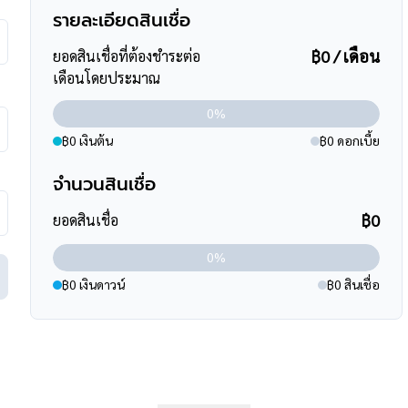
ชรเกษม
รายละเอียดสินเชื่อ
นสาธารณะ
๊กซี เพชรเกษม
฿0 / เดือน
ยอดสินเชื่อที่ต้องชำระต่อ
เดือนโดยประมาณ
, โรงเรียนอนุบาลเด่นหล้า
0%
฿0 เงินต้น
฿0 ดอกเบี้ย
จำนวนสินเชื่อ
ัย, ถนนกาญจนาภิเษก, ถนนพระราม2
฿0
ยอดสินเชื่อ
0%
฿0 เงินดาวน์
฿0 สินเชื่อ
ินสูงสุดถึง 90-110 % ที่สำคัญคือ ฟรีค่ะ
ร์
095-264-4465
,
02-494-9187
ssets