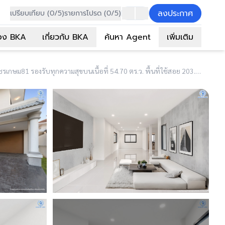
ลงประกาศ
เปรียบเทียบ (0/5)
รายการโปรด (0/5)
อง BKA
เกี่ยวกับ BKA
ค้นหา Agent
เพิ่มเติม
(B7806) บ้านมือสองตกแต่งใหม่ โครงการ กานดา คลาสสิค วิลล์ เพชรเกษม81 รองรับทุกความสุขบนเนื้อที่ 54.70 ตร.ว. พื้นที่ใช้สอย 203.02 ตร.ม. ฟังก์ชัน 3 ห้องนอน 3 ห้องน้ำ จอดรถได้ 2 คัน พร้อมเข้าอยู่ บนทำเลเดินทางสะดวกเชื่อมต่อ ถนนเพชรเกษม, ถนนเอกชัย, ถนนกาญจนาภิเษก, ถนนพระราม2 ใกล้จุดขึ้นทางด่วน "พระราม2" และเซ็นทรัล พระราม2