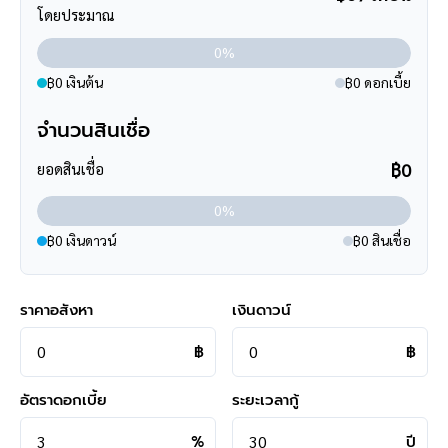
- หน้าโครงการห่างจากถนนใหญ่ 2 กิโลเมตร ถนนราชพฤกษ์
โดยประมาณ
- เข้า-ออกได้หลายเส้นทาง ได้แก่ ถนนรัตนาธิเบศร์, ถนนราชพฤกษ์
- ใกล้จุดขึ้น-ลงรถเมล์ สาย 69 (ท่าอิฐ-อนุสาวรีย์ชัยสมรภูมิ) ,18 (ท่า
0%
อิฐ-อนุสาวรีย์ชัยสมรภูมิ) ,203 (ท่าอิฐ-สนามหลวง)
฿0 เงินต้น
฿0 ดอกเบี้ย
- ใกล้โครงการรถไฟฟ้าสายสีม่วง "สถานีบางรักน้อยท่าอิฐ"
จำนวนสินเชื่อ
**สอบถามข้อมูลบ้านมือสอง**
เรามีบริการด้านสินเชื่อ ติดต่อได้กับทุกธนาคาร สามารถกู้ได้วงเงิน
฿0
ยอดสินเชื่อ
สูงสุดถึง 90-110 % ที่สำคัญคือ ฟรีค่ะ
0%
สามารถนัดชมบ้าน หรือสอบถามข้อมูลเบื้องต้น ทุกวัน ได้ที่เบอร์
095
-264-4465
,
02-494-9187
฿0 เงินดาวน์
฿0 สินเชื่อ
คุยไลน์กับบ้านบางกอก >
http://line.me/ti/p/%40bangkokasset
s
ราคาอสังหา
เงินดาวน์
Instagram >
https://goo.gl/REzvav
฿
฿
ดูรายละเอียดเพิ่มเติมได้ที่ >
http://www.bangkokassets.com/
รีวิวจริงจากลูกค้าได้ที่ :
https://goo.gl/esmXPD
อัตราดอกเบี้ย
ระยะเวลากู้
%
ปี