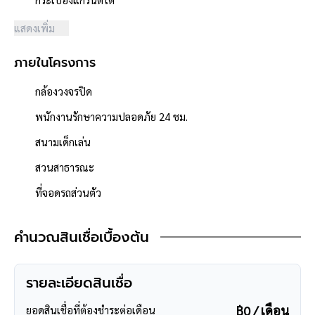
- โครงการได้รับอนุญาตจัดสรรถูกต้อง, โครงการจำนวนรวม 85 หลัง
แสดงเพิ่ม
- โครงการตั้งอยู่บนถนนสายหลัก ได้แก่ ถนนรัตนาธิเบศร์, ถนน
ราชพฤกษ์ ซอยท่าอิฐ
ภายในโครงการ
- ถนนโครงการกว้าง 8 เมตร
- มีระบบรักษาความปลอดภัย, มีกล้องวงจรปิด
กล้องวงจรปิด
- สภาพแวดล้อมดี สะอาด
- ใกล้ร้านสะดวกซื้อ 7-11
พนักงานรักษาความปลอดภัย 24 ชม.
- สิ่งอำนวยความสะดวกภายในโครงการ ได้แก่ สนามเด็กเล่น/สวน
สนามเด็กเล่น
สาธารณะ, ฟิตเนส
- โครงการตั้งอยู่ใกล้ ห้างสรรพสินค้าเซ็นทรัลเวสต์เกต, บิ๊กซี, อิเกีย
สวนสาธารณะ
บางใหญ่, โฮมโปร
ที่จอดรถส่วนตัว
- ใกล้โรงพยาบาลพระนั่งเกล้า, โรงพยาบาลเกษมราษฏร์ รัตนาธิเบศร์
- ใกล้โรงเรียนเด่นหล้า, โรงเรียนนนทบุรีวิทยาลัย, โรงเรียนท่าอิฐ
คำนวณสินเชื่อเบื้องต้น
ศึกษา
- ใกล้ธนาคารไทยพานิชย์, กรุงไทย, กรุงเทพ, กสิกรไทย
รายละเอียดสินเชื่อ
**การเดินทาง**
- ตัวบ้านห่างหน้าโครงการเพียง 140 เมตร
฿0 / เดือน
ยอดสินเชื่อที่ต้องชำระต่อเดือน