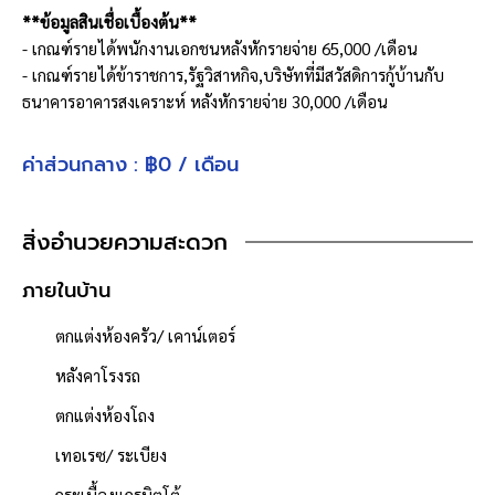
**ข้อมูลสินเชื่อเบื้องต้น**
- เกณฑ์รายได้พนักงานเอกชนหลังหักรายจ่าย 65,000 /เดือน
- เกณฑ์รายได้ข้าราชการ,รัฐวิสาหกิจ,บริษัทที่มีสวัสดิการกู้บ้านกับ
ธนาคารอาคารสงเคราะห์ หลังหักรายจ่าย 30,000 /เดือน
- ผ่อนเพียงประมาณ 25,000 x30 ปี (เรามีบริการเช็ควงเงินกู้ให้ ฟรี!!
ทราบผลภายใน 3 วัน)
ค่าส่วนกลาง : ฿0 / เดือน
**ฟังก์ชันบ้าน**
ห้องนอน : 3 ห้อง
สิ่งอำนวยความสะดวก
ห้องน้ำ : 2 ห้อง
จำนวนชั้น : 2 ชั้น
ภายในบ้าน
ที่จอดรถ : 2 คัน
ตกแต่งห้องครัว/ เคาน์เตอร์
เนื้อที่ 57.8 ตารางวา
- พื้นที่ใช้สอย 204.98 ตารางเมตร
หลังคาโรงรถ
- หน้าบ้านหันไปทาง "ทิศเหนือ"
ตกแต่งห้องโถง
- น้ำประปา ไฟฟ้าพร้อมเข้าอยู่
- ค่าใช้จ่ายส่วนกลางนิติบุคคล 2,000 บาท/เดือน
เทอเรซ/ ระเบียง
**จุดเด่นโครงการ–สภาพแวดล้อม**
กระเบื้องแกรนิตโต้