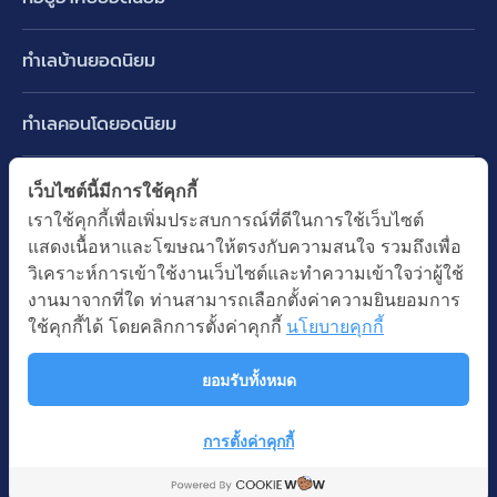
บ้านเดี่ยว
ทำเลบ้านยอดนิยม
บ้านแฝด
พัฒนาการ ศรีนครินทร์ กรุงเทพกรีฑา
ทาวน์เฮ้าส์ ทาวน์โฮม
ทำเลคอนโดยอดนิยม
รามอินทรา-วัชรพล สายไหม-หทัยราษฎร์
คอนโดมิเนียม
อโศก ทองหล่อ เอกมัย
บางนา รามคำแหง 2
ทำเล BTS ยอดนิยม
เว็บไซต์นี้มีการใช้คุกกี้
อาคารพาณิชย์ ตึกแถว
พระราม 9
เราใช้คุกกี้เพื่อเพิ่มประสบการณ์ที่ดีในการใช้เว็บไซต์
ปทุมธานี รังสิต ลำลูกกา
BTS ทองหล่อ
ที่ดินเปล่า
แสดงเนื้อหาและโฆษณาให้ตรงกับความสนใจ รวมถึงเพื่อ
อ่อนนุช ปุณณวิถี
ทำเล MRT ยอดนิยม
นนทบุรี บางใหญ่ บางบัวทอง
BTS เอกมัย
วิเคราะห์การเข้าใช้งานเว็บไซต์และทำความเข้าใจว่าผู้ใช้
อพาร์ทเม้นท์ หอพัก
รัชดาภิเษก ห้วยขวาง
MRT เพชรบุรี
งานมาจากที่ใด ท่านสามารถเลือกตั้งค่าความยินยอมการ
BTS พร้อมพงษ์
คำค้นยอดนิยม
ออฟฟิต สำนักงาน
ใช้คุกกี้ได้ โดยคลิกการตั้งค่าคุกกี้
นโยบายคุกกี้
ห้าแยกลาดพร้าว
MRT พระราม 9
BTS อ่อนนุช
บ้านมือสอง
โรงงาน โกดัง
MRT สุขุมวิท
ยอมรับทั้งหมด
BTS ช่องนนทรี
นโยบายความเป็นส่วนตัว
นโยบายการใช้คุกกี้
ซื้อบ้าน ขายบ้าน
โรงแรม รีสอร์ท
MRT พหลโยธิน
BTS อโศก
สงวนลิขสิทธิ โดยบริษัท บางกอก แอสเซท อินเตอร์กรุ๊ป จำกัด (มหาชน).
เช่าบ้าน ปล่อยเช่า
การตั้งค่าคุกกี้
MRT สามย่าน
© All Rights Reserved
คอนโดติดรถไฟฟ้า
MRT ห้วยขวาง