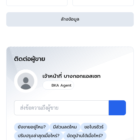
>>>
แล้วทำไมต้องซื้อบ้านมือสองรีโนเวท
กับเรา "บ้านบางกอก" ?? อยากรู้คลิก
<<<
ล้างข้อมูล
แผนที่
ติดต่อผู้ขาย
เจ้าหน้าที่ บางกอกแอสเซท
BKA Agent
ส่งข้อความถึงผู้ขาย
ยังขายอยู่ไหม?
มีส่วนลดไหม
ขอโบรชัวร์
ปรับปรุงล่าสุดเมื่อไหร่?
นัดดูบ้านได้เมื่อไหร่?