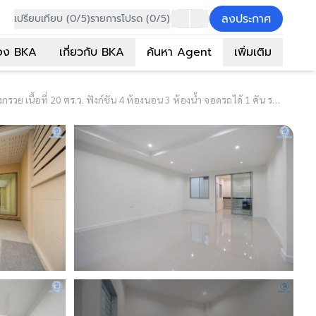
ลงประกาศ
เปรียบเทียบ (0/5)
รายการโปรด (0/5)
อง BKA
เกี่ยวกับ BKA
ค้นหา Agent
เพิ่มเติม
(B6161) บ้านมือสองตกแต่งใหม่ ดีไซน์สวย โครงการ นนทรีพลัส บางกรวย เนื้อที่ 20 ตร.ว. ฟังก์ชัน 4 ห้องนอน 3 ห้องน้ำ จอดรถได้ 1 คัน รองรับทุกกิจกรรม บนทำเลเชื่อมต่อหลายเส้นทาง ใกล้จุดขึ้นทางด่วน "ประจิมรัถยา" และรถไฟฟ้าสายสีแดง "สถานีบางบำหรุ"