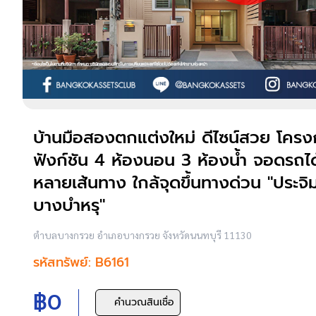
บ้านมือสองตกแต่งใหม่ ดีไซน์สวย โครงก
ฟังก์ชัน 4 ห้องนอน 3 ห้องน้ำ จอดรถได
หลายเส้นทาง ใกล้จุดขึ้นทางด่วน "ประจ
บางบำหรุ"
ตำบลบางกรวย อำเภอบางกรวย จังหวัดนนทบุรี 11130
รหัสทรัพย์: B6161
฿0
คำนวณสินเชื่อ