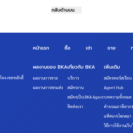
วทกับเรา "บ้านบางกอก" ?? อยากรู้
กลับด้านบน
หน้าแรก
ซื้อ
เช่า
ขาย
ผลงานของ BKA
เกี่ยวกับ BKA
เพิ่มเติม
้อง เขตหลักสี่
ผลงานการขาย
บริการ
สมัครคอร์สเรียน
ผลงานการตกแต่ง
สมัครงาน
Agent Hub
สมัครเป็น BKA Agent
บทความทั้งหมด
ติดต่อเรา
คำนวณภาษีอาก
แพ็คเกจโฆษณา
วิธีการใช้งานเว็บ