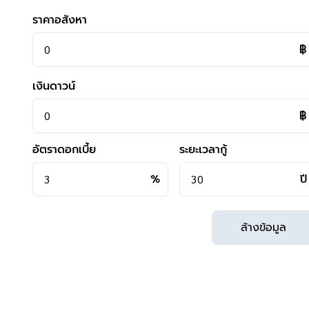
- ใกล้ธนาคารไทยพานิชย์, ธนาคารกรุงเทพ, ธนาคารกสิกรไทย
ราคาอสังหา
**การเดินทาง**
฿
- ตัวบ้านห่างจากหน้าโครงการเพียง 170 เมตร
- หน้าโครงการห่างจากถนนใหญ่เพียง 4 กิโลเมตร ถนนนครอิน
เงินดาวน์
- เข้า-ออกได้หลายเส้นทาง ได้แก่ ถนนราชพฤกษ์, ถนนสิรินธร
- ใกล้สถานีรถไฟสายสีแดง "สถานีบางบำหรุ"
฿
- ใกล้จุดขึ้นทางด่วน "ประจิมรัถยา"
อัตราดอกเบี้ย
ระยะเวลากู้
**สอบถามข้อมูลบ้านมือสอง**
เรามีบริการด้านสินเชื่อ ติดต่อได้กับทุกธนาคาร สามารถกู้ได้วงเง
%
ปี
สามารถนัดชมบ้าน หรือสอบถามข้อมูลเบื้องต้น ทุกวัน ได้ที่เบอ
คุยไลน์กับบ้านบางกอก >
http://line.me/ti/p/%40bangkoka
ล้างข้อมูล
Instagram >
https://goo.gl/REzvav
ดูรายละเอียดเพิ่มเติมได้ที่ >
http://www.bangkokassets.co
รีวิวจริงจากลูกค้าได้ที่ :
https://goo.gl/esmXPD