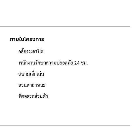
ภายในโครงการ
กล้องวงจรปิด
พนักงานรักษาความปลอดภัย 24 ชม.
สนามเด็กเล่น
สวนสาธารณะ
ที่จอดรถส่วนตัว
 / minimart
็ง ธนบุรี, เมเจอร์ ซีนีเพล็กซ์ ปิ่นเกล้า
บาลยันฮี, โรงพยาบาลเจ้าพระยา
ียนสตรีนนทบุรี