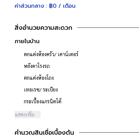
ที่จอดรถ : 1 คัน
ค่าส่วนกลาง : ฿0 / เดือน
เนื้อที่ 20 ตารางวา
- หน้ากว้าง 4.8 เมตร
สิ่งอำนวยความสะดวก
- พื้นที่ใช้สอย 155.37 ตารางเมตร
- หน้าบ้านหันไปทาง "ทิศเหนือ"
ภายในบ้าน
- น้ำประปา ไฟฟ้าพร้อมเข้าอยู่
- ค่าใช้จ่ายส่วนกลางนิติบุคคล 760 บาท/เดือน
ตกแต่งห้องครัว/ เคาน์เตอร์
**จุดเด่นโครงการ–สภาพแวดล้อม**
หลังคาโรงรถ
- โครงการได้รับอนุญาตจัดสรรถูกต้อง
ตกแต่งห้องโถง
- โครงการตั้งอยู่บนถนนสายหลัก ได้แก่ ถนนบางกรวย-ไทรน้อย
- ถนนโครงการกว้าง 12 เมตร
เทอเรซ/ ระเบียง
- สภาพแวดล้อมดี สะอาด
กระเบื้องแกรนิตโต้
- มีร้านค้า / ร้านอาหาร / ตลาดสด / ร้านเสริมสวย / ร้านซักรีด
- บ้านตั้งอยู่ใกล้ 7-11, Lotus express
แสดงเพิ่ม
- ใกล้ห้างสรรพสินค้าเซ็นทรัล ปิ่นเกล้า, โลตัส ปิ่นเกล้า, ตั้งฮั่วเส
- ใกล้โรงพยาบาลศิริราช, โรงพยาบาลอนันต์พัฒนา2, โรงพยา
คำนวณสินเชื่อเบื้องต้น
- ใกล้โรงเรียนอนุบาลเด่นหล้า, โรงเรียนเขมาภิรตาราม, โรงเร