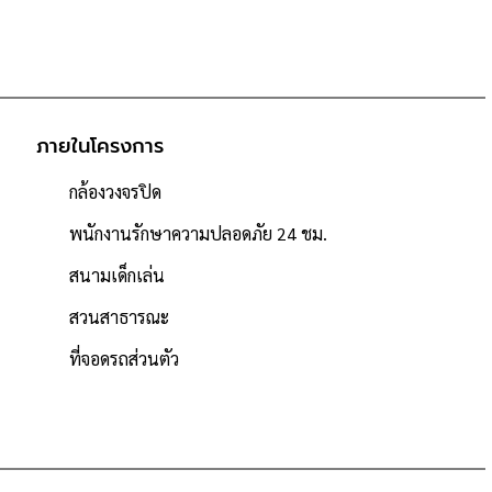
ภายในโครงการ
กล้องวงจรปิด
พนักงานรักษาความปลอดภัย 24 ชม.
ลัง
สนามเด็กเล่น
สวนสาธารณะ
ที่จอดรถส่วนตัว
art
/สวนสาธารณะ
, โฮมโปร, พลัสมอลล์