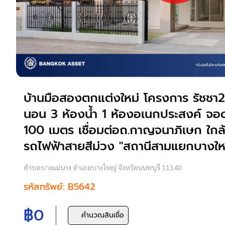
บ้านมือสองตกแต่งใหม่ โครงการ รัชชา2 บ
นอน 3 ห้องน้ำ 1 ห้องอเนกประสงค์ จอ
100 เมตร เชื่อมต่อถ.กาญจนาภิเษก ใกล้เ
รถไฟฟ้าสายสีม่วง "สถานีสามแยกบางให
ตำบลบางแม่นาง อำเภอบางใหญ่ จังหวัดนนทบุรี 11140
รหัสทรัพย์: B5642
฿0
คำนวณสินเชื่อ