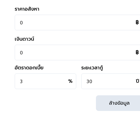
- ใกล้โรงพยาบาลบางใหญ่, โรงพยาบาลเกษมราษฎร์ รัตนาธิเบ
ราคาอสังหา
- ใกล้โรงเรียนเตรียมอุดมศึกษาพัฒนาการ นนทบุรี, โรงเรียนเทพ
- ใกล้ธนาคารไทยพาณิชย์, ธนาคารกรุงไทย
฿
**การเดินทาง**
เงินดาวน์
- ตัวบ้านห่างถนนปากซอย 350 เมตร
- หน้าโครงการห่างถนนใหญ่เพียง 130 เมตร ถนนกาญจนาภิ
฿
- เข้า-ออกได้หลายเส้นทาง ได้แก่ ถนนกาญจนาภิเษก, ถนนปร
- ใกล้จุดขึ้น-ลงรถตู้ วิ่งต้นทางที่ บางบัวทอง ปลายทางที่ พาต้
อัตราดอกเบี้ย
ระยะเวลากู้
- มีรถเมล์ผ่านเป็นจำนวน 2 สาย ได้แก่ สาย 127 (บางบัวทอง-บ
- ใกล้โครงการรถไฟฟ้าสายสีม่วง "สถานีสามแยกบางใหญ่"
%
ปี
- ใกล้จุดขึ้นทางด่วน "ศรีรัช"
ล้างข้อมูล
**สอบถามข้อมูลบ้านมือสอง**
เรามีบริการด้านสินเชื่อ ติดต่อได้กับทุกธนาคาร สามารถกู้ได้วงเง
สามารถนัดชมบ้าน หรือสอบถามข้อมูลเบื้องต้น ทุกวัน ได้ที่เบอ
คุยไลน์กับบ้านบางกอก >
http://line.me/ti/p/%40bangkoka