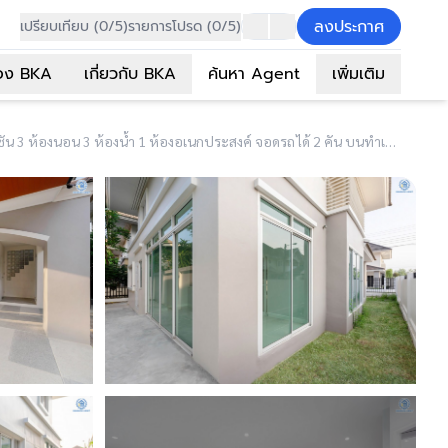
ลงประกาศ
เปรียบเทียบ (0/5)
รายการโปรด (0/5)
อง BKA
เกี่ยวกับ BKA
ค้นหา Agent
เพิ่มเติม
(B5642) บ้านมือสองตกแต่งใหม่ โครงการ รัชชา2 บางใหญ่ เนื้อที่ 60 ตร.ว. ฟังก์ชัน 3 ห้องนอน 3 ห้องน้ำ 1 ห้องอเนกประสงค์ จอดรถได้ 2 คัน บนทำเลใกล้ถนนใหญ่เพียง 100 เมตร เชื่อมต่อถ.กาญจนาภิเษก ใกล้เซ็นทรัลเวสต์เกต ทางด่วน "ศรีรัช" และรถไฟฟ้าสายสีม่วง "สถานีสามแยกบางใหญ่"