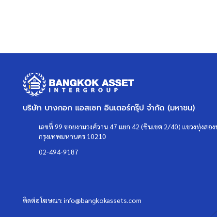
Instagram >
https://goo.gl/REzvav
ดูรายละเอียดเพิ่มเติมได้ที่ >
http://www.bangkokassets.co
รีวิวจริงจากลูกค้าได้ที่ :
https://goo.gl/esmXPD
>>>
แล้วทำไมต้องซื้อบ้านมือสองรีโนเ
คลิก
<<<
บริษัท บางกอก แอสเซท อินเตอร์กรุ๊ป จำกัด (มหาชน)
แผนที่
เลขที่ 99 ซอยงามวงศ์วาน 47 แยก 42 (ชินเขต 2/40) แขวงทุ่งสองห
กรุงเทพมหานคร 10210
02-494-9187
ติดต่อโฆษณา:
info@bangkokassets.com