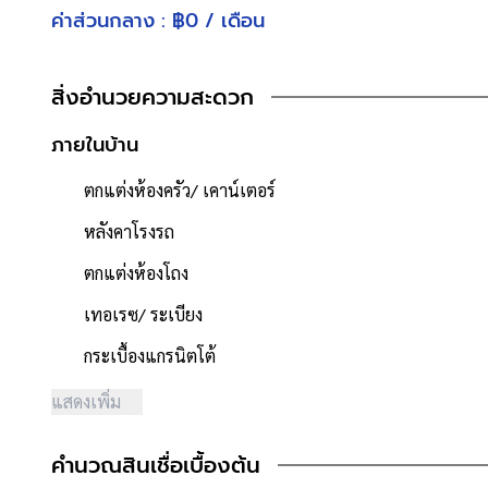
ห้องอเนกประสงค์ : 1 ห้อง
ค่าส่วนกลาง : ฿0 / เดือน
ที่จอดรถ : 2 คัน
เนื้อที่ 60 ตารางวา
สิ่งอำนวยความสะดวก
- พื้นที่ใช้สอย 182 ตารางเมตร
- หน้าบ้านหันไปทาง "ทิศใต้"
ภายในบ้าน
- น้ำประปา ไฟฟ้าพร้อมเข้าอยู่
- ค่าใช้จ่ายส่วนกลางนิติบุคคล 1,280 บาท/เดือน
ตกแต่งห้องครัว/ เคาน์เตอร์
**จุดเด่นโครงการ–สภาพแวดล้อม**
หลังคาโรงรถ
- โครงการได้รับอนุญาตจัดสรรถูกต้อง โครงการจำนวนรวม 60 ห
ตกแต่งห้องโถง
- โครงการตั้งอยู่บนถนนสายหลัก ได้แก่ ถนนกาญจนาภิเษก
- มีระบบรักษาความปลอดภัย, มีกล้องวงจรปิด
เทอเรซ/ ระเบียง
- ถนนโครงการกว้าง 6 เมตร
กระเบื้องแกรนิตโต้
- สภาพแวดล้อมดี สะอาด
- มีร้านอาหาร / ตลาดสด / ร้านเสริมสวย / ร้านซักรีด / minim
แสดงเพิ่ม
- บ้านตั้งอยู่ใกล้ร้าน 7-11
- สิ่งอำนวยความสะดวกภายในโครงการ ได้แก่ สนามเด็กเล่น
คำนวณสินเชื่อเบื้องต้น
- ใกล้ห้างสรรพสินค้าเซ็นทรัลเวสต์เกต, เดอะวอล์ค ราชพฤกษ์