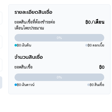
ศร์
ศิรินทร์ นนทบุรี, โรงเรียนเด่นหล้า
รายละเอียดสินเชื่อ
฿0 / เดือน
ยอดสินเชื่อที่ต้องชำระต่อ
เดือนโดยประมาณ
0%
เษก
฿0 เงินต้น
฿0 ดอกเบี้ย
ะชาอุทิศ, ซอยวัดพระนอน
า, สนามหลวง
จำนวนสินเชื่อ
างลำพู), 516 (หมู่บ้านบัวทองเคหะ-เทเวศร์)
฿0
ยอดสินเชื่อ
0%
฿0 เงินดาวน์
฿0 สินเชื่อ
ินสูงสุดถึง 90-110 % ที่สำคัญคือ ฟรีค่ะ
ร์
095-264-4465
,
02-494-9187
ssets