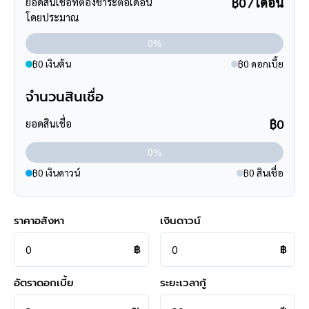
฿0 / เดือน
ยอดสินเชื่อที่ต้องชำระต่อเดือน
เรามีบริการด้านสินเชื่อ ติดต่อได้กับทุกธนาคาร สามารถกู้ได้วงเงิน
โดยประมาณ
สูงสุดถึง 90-110 % ที่สำคัญคือ ฟรีค่ะ
0%
สามารถนัดชมบ้าน หรือสอบถามข้อมูลเบื้องต้น ทุกวัน ได้ที่เบอร์
095
฿0 เงินต้น
฿0 ดอกเบี้ย
-264-4465
,
02-494-9187
จำนวนสินเชื่อ
คุยไลน์กับบ้านบางกอก >
http://line.me/ti/p/%40bangkokasset
s
฿0
ยอดสินเชื่อ
Instagram >
https://goo.gl/REzvav
ดูรายละเอียดเพิ่มเติมได้ที่ >
http://www.bangkokassets.com/
0%
รีวิวจริงจากลูกค้าได้ที่ :
https://goo.gl/esmXPD
฿0 เงินดาวน์
฿0 สินเชื่อ
>>>
แล้วทำไมต้องซื้อบ้านมือสองรีโนเวท
ราคาอสังหา
เงินดาวน์
กับเรา "บ้านบางกอก" ?? อยากรู้คลิก
<<<
฿
฿
อัตราดอกเบี้ย
ระยะเวลากู้
แผนที่