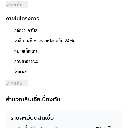
แสดงเพิ่ม
- โครงการได้รับอนุญาตจัดสรรถูกต้อง, โครงการจำนวนรวม 177 หลัง
- โครงการตั้งอยู่บนถนนสายหลัก ได้แก่ ถนนกาญจนาภิเษก
ภายในโครงการ
- สภาพแวดล้อมดี สะอาด
- มีร้านค้า / ร้านอาหาร / ตลาดสด / ร้านเสริมสวย / ร้านซักรีด, อยู่ใน
กล้องวงจรปิด
ชุมชนสามารถค้าขายได้
- บ้านตั้งอยู่ใกล้ร้าน 7-11
พนักงานรักษาความปลอดภัย 24 ชม.
- ใกล้ห้างสรรพสินค้าพลัสมอลล์ บางใหญ่, เซ็นทรัลปิ่นเกล้า
สนามเด็กเล่น
- ใกล้โรงพยาบาลธนบุรี2, โรงพยาบาล ตา หู คอ จมูก
- ใกล้โรงเรียนคลองมหาสวัสดิ์, โรงเรียนคลองต้นไทร
สวนสาธารณะ
- ใกล้ธนาคารทุกธนาคาร
ฟิตเนส
**การเดินทาง**
แสดงเพิ่ม
- ตัวบ้านห่างจากหน้าโครงการ 350 เมตร
- หน้าโครงการหางจากถนนใหญ่ 5.3 กิโลเมตร ถนนกาญจนาภิเษก
คำนวณสินเชื่อเบื้องต้น
- เข้า-ออกได้หลายเส้นทาง ได้แก่ ถนนกาญจนาภิเษก, ถนนบรมราช
ชนนี
- ใกล้จุดขึ้นทางด่วน "ศรีรัช"
รายละเอียดสินเชื่อ
**สอบถามข้อมูลบ้านมือสอง**