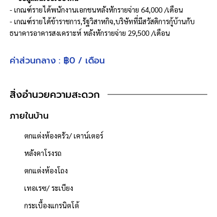
- เกณฑ์รายได้พนักงานเอกชนหลังหักรายจ่าย 64,000 /เดือน
- เกณฑ์รายได้ข้าราชการ,รัฐวิสาหกิจ,บริษัทที่มีสวัสดิการกู้บ้านกับ
ธนาคารอาคารสงเคราะห์ หลังหักรายจ่าย 29,500 /เดือน
- ผ่อนเพียงประมาณ 24,500 x30 ปี (เรามีบริการเช็ควงเงินกู้ให้ ฟรี!!
ทราบผลภายใน 3 วัน)
ค่าส่วนกลาง : ฿0 / เดือน
**ฟังก์ชันบ้าน**
ห้องนอน : 3 ห้อง
สิ่งอำนวยความสะดวก
ห้องน้ำ : 3 ห้อง
ห้องอเนกประสงค์ : 1 ห้อง
ภายในบ้าน
จำนวนชั้น : 2 ชั้น
ตกแต่งห้องครัว/ เคาน์เตอร์
ที่จอดรถ : 2 คัน
เนื้อที่ 50.6 ตารางวา
หลังคาโรงรถ
- พื้นที่ใช้สอย 183 ตารางเมตร
ตกแต่งห้องโถง
- หน้าบ้านหัน "ทิศใต้"
- น้ำประปา ไฟฟ้าพร้อมเข้าอยู่
เทอเรซ/ ระเบียง
- ค่าใช้จ่ายส่วนกลางนิติบุคคล 0 บาท/เดือน
กระเบื้องแกรนิตโต้
**จุดเด่นโครงการ – สภาพแวดล้อม**