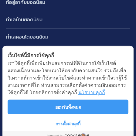
ที่อยู่อาศัยยอดนิยม
บ้านเดี่ยว
ทำเลบ้านยอดนิยม
บ้านแฝด
พัฒนาการ ศรีนครินทร์ กรุงเทพกรีฑา
ทาวน์เฮ้าส์ ทาวน์โฮม
ทำเลคอนโดยอดนิยม
รามอินทรา-วัชรพล สายไหม-หทัยราษฎร์
คอนโดมิเนียม
อโศก ทองหล่อ เอกมัย
บางนา รามคำแหง 2
ทำเล BTS ยอดนิยม
เว็บไซต์นี้มีการใช้คุกกี้
อาคารพาณิชย์ ตึกแถว
พระราม 9
เราใช้คุกกี้เพื่อเพิ่มประสบการณ์ที่ดีในการใช้เว็บไซต์
ปทุมธานี รังสิต ลำลูกกา
BTS ทองหล่อ
ที่ดินเปล่า
แสดงเนื้อหาและโฆษณาให้ตรงกับความสนใจ รวมถึงเพื่อ
อ่อนนุช ปุณณวิถี
ทำเล MRT ยอดนิยม
นนทบุรี บางใหญ่ บางบัวทอง
BTS เอกมัย
วิเคราะห์การเข้าใช้งานเว็บไซต์และทำความเข้าใจว่าผู้ใช้
อพาร์ทเม้นท์ หอพัก
รัชดาภิเษก ห้วยขวาง
MRT เพชรบุรี
งานมาจากที่ใด ท่านสามารถเลือกตั้งค่าความยินยอมการ
BTS พร้อมพงษ์
คำค้นยอดนิยม
ออฟฟิต สำนักงาน
ใช้คุกกี้ได้ โดยคลิกการตั้งค่าคุกกี้
นโยบายคุกกี้
ห้าแยกลาดพร้าว
MRT พระราม 9
BTS อ่อนนุช
บ้านมือสอง
โรงงาน โกดัง
MRT สุขุมวิท
ยอมรับทั้งหมด
BTS ช่องนนทรี
นโยบายความเป็นส่วนตัว
นโยบายการใช้คุกกี้
ซื้อบ้าน ขายบ้าน
โรงแรม รีสอร์ท
MRT พหลโยธิน
BTS อโศก
สงวนลิขสิทธิ โดยบริษัท บางกอก แอสเซท อินเตอร์กรุ๊ป จำกัด (มหาชน).
เช่าบ้าน ปล่อยเช่า
การตั้งค่าคุกกี้
MRT สามย่าน
© All Rights Reserved
คอนโดติดรถไฟฟ้า