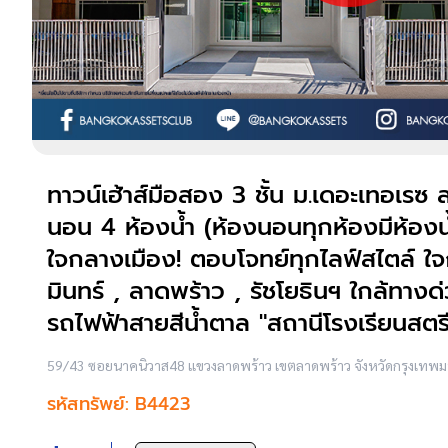
ทาวน์เฮ้าส์มือสอง 3 ชั้น ม.เดอะเทอเรซ ล
นอน 4 ห้องน้ำ (ห้องนอนทุกห้องมีห้อง
ใจกลางเมือง! ตอบโจทย์ทุกไลฟ์สไตล์ ใจ
มินทร์ , ลาดพร้าว , รัชโยธินฯ ใกล้ทา
รถไฟฟ้าสายสีน้ำตาล "สถานีโรงเรียนสตร
59/43 ซอยนาคนิวาส48 แขวงลาดพร้าว เขตลาดพร้าว จังหวัดกรุงเท
รหัสทรัพย์: B4423