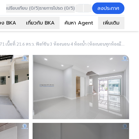
ลงประกาศ
เปรียบเทียบ (0/5)
รายการโปรด (0/5)
อง BKA
เกี่ยวกับ BKA
ค้นหา Agent
เพิ่มเติม
(B4423) ทาวน์เฮ้าส์มือสอง 3 ชั้น ม.เดอะเทอเรซ ลาดพร้าว71 เนื้อที่ 21.6 ตร.ว. ฟังก์ชัน 3 ห้องนอน 4 ห้องน้ำ (ห้องนอนทุกห้องมีห้องน้ำในตัว) จอดรถได้ 2 คัน บนสุดยอดทำเลใจกลางเมือง! ตอบโจทย์ทุกไลฟ์สไตล์ ใจกลางห้างฯชั้นนำ เชื่อมต่อทั้งถนนเกษตร-นวมินทร์ , ลาดพร้าว , รัชโยธินฯ ใกล้ทางด่วนรามอินทรา เดินทางสะดวกสบาย ด้วยรถไฟฟ้าสายสีน้ำตาล "สถานีโรงเรียนสตรีวิทยา2"