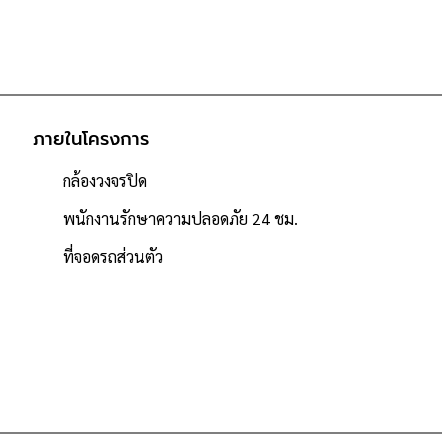
ภายในโครงการ
กล้องวงจรปิด
พนักงานรักษาความปลอดภัย 24 ชม.
ที่จอดรถส่วนตัว
หลัง
ด / minimart