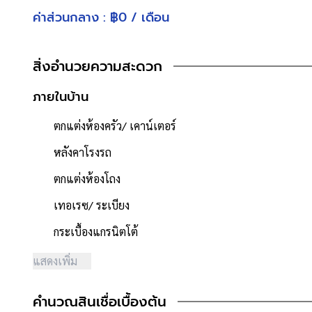
จำนวนชั้น : 3 ชั้น
ค่าส่วนกลาง : ฿0 / เดือน
ที่จอดรถ : 2 คัน
เนื้อที่ 21.6 ตารางวา
สิ่งอำนวยความสะดวก
- หน้ากว้าง 5.1 เมตร
- พื้นที่ใช้สอย 163 ตารางเมตร
ภายในบ้าน
- หน้าบ้านหันไปทาง "ทิศตะวันตก"
- น้ำประปา ไฟฟ้าพร้อมเข้าอยู่
ตกแต่งห้องครัว/ เคาน์เตอร์
- ค่าใช้จ่ายส่วนกลางนิติบุคคล 0 บาท/เดือน
หลังคาโรงรถ
**จุดเด่นโครงการ–สภาพแวดล้อม**
ตกแต่งห้องโถง
- โครงการได้รับอนุญาตจัดสรรถูกต้อง โครงการจำนวนรวม 100 
- โครงการตั้งอยู่บนถนนสายหลัก ได้แก่ ถนนนาคนิวาส
เทอเรซ/ ระเบียง
- ผู้พัฒนาโครงการที่มีชื่อเสียง "แลนด์ แอนด์ เฮ้าส์"
กระเบื้องแกรนิตโต้
- ถนนโครงการกว้าง 12 เมตร
- มีระบบรักษาความปลอดภัย ,มีกล้องวงจรปิด
แสดงเพิ่ม
- สภาพแวดล้อมดี สะอาด
- มีร้านค้า / ร้านอาหาร / ตลาดสด / ร้านเสริมสวย / ร้านซักรี
คำนวณสินเชื่อเบื้องต้น
- ใกล้ตั้งอยู่ใกล้ร้าน 7-11 ,Lotus express