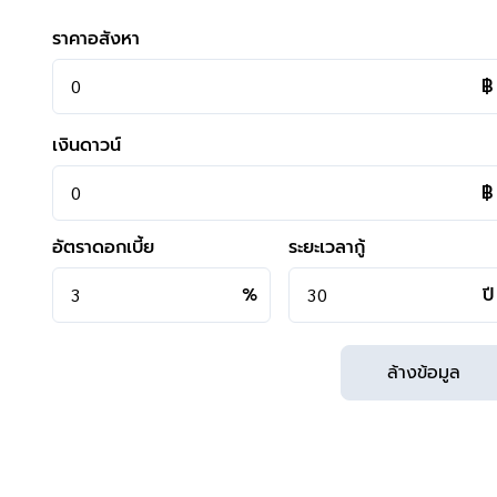
- ใกล้ห้างสรรพสินค้าเซ็นทรัลเฟสติวัล อีสต์วิลล์ ,เดอะวอร์ค เ
ราคาอสังหา
Homepro เอกมัย-รามอินทรา ,โลตัส รามอินทรา ,CDC
- ใกล้โรงพยาบาลสินแพทย์ ,โรงพยาบาลวิภาวดี ,โรงพยาบาล
฿
- ใกล้โรงเรียนสตรีวิทยา2 ,มหาวิทยาลัยเกษตรศาสตร์ บางเข
- ใกล้ธนาคารทุกธนาคาร
เงินดาวน์
฿
อัตราดอกเบี้ย
ระยะเวลากู้
**การเดินทาง**
%
ปี
- ตัวบ้าน ห่างถนนปากซอยเพียง 150 เมตร
- หน้าโครงการห่างถนนใหญ่เพียง 3.5 กิโลเมตร ถนนประเสริฐม
ล้างข้อมูล
- เข้า-ออก ได้หลายเส้นทาง ได้แก่ ถนนประดิษฐ์มนูธรรม , ถน
ถนนสุคนธสวัสดิ์ ,ถนนโชคชัย4 ,ถนนลาดพร้าว
- มีมอเตอร์ไซด์รับจ้างอยู่หน้าโครงการ
- มีรถเมล์ผ่าน ได้แก่ สาย 178 (สุขาภิบาล1-โรงเรียนสตรีวิทยา
- ใกล้รถไฟฟ้าสายสีน้ำตาล "สถานีสตรีวิทยา2"