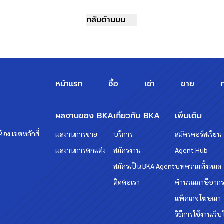
กลับด้านบน
ินสูงสุดถึง 90-110 % ที่สำคัญคือ ฟรีค่ะ
ร์
095-264-4465
,
02-494-9187
ssets
หน้าแรก
ซื้อ
เช่า
ขาย
m/
ผลงานของ BKA
เกี่ยวกับ BKA
เพิ่มเติม
้อง เขตหลักสี่
ผลงานการขาย
บริการ
สมัครคอร์สเรียน
ผลงานการตกแต่ง
สมัครงาน
Agent Hub
วทกับเรา "บ้านบางกอก" ?? อยากรู้
สมัครเป็น BKA Agent
บทความทั้งหมด
ติดต่อเรา
คำนวณภาษีอาก
แพ็คเกจโฆษณา
วิธีการใช้งานเว็บ