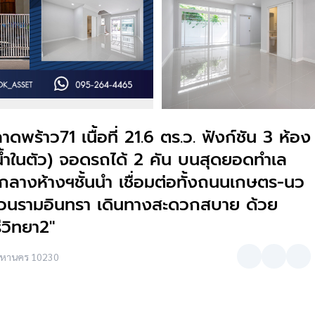
าดพร้าว71 เนื้อที่ 21.6 ตร.ว. ฟังก์ชัน 3 ห้อง
น้ำในตัว) จอดรถได้ 2 คัน บนสุดยอดทำเล
กลางห้างฯชั้นนำ เชื่อมต่อทั้งถนนเกษตร-นว
งด่วนรามอินทรา เดินทางสะดวกสบาย ด้วย
ีวิทยา2"
พมหานคร 10230