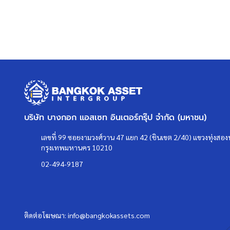
- ใกล้จุดขึ้นทางด่วน "เอกมัย-รามอินทรา"
**สอบถามข้อมูลบ้านมือสอง**
เรามีบริการด้านสินเชื่อ ติดต่อได้กับทุกธนาคาร สามารถกู้ได้วงเง
สามารถนัดชมบ้าน หรือสอบถามข้อมูลเบื้องต้น ทุกวัน ได้ที่เบอ
คุยไลน์กับบ้านบางกอก >
http://line.me/ti/p/%40bangkoka
Instagram >
https://goo.gl/REzvav
ดูรายละเอียดเพิ่มเติมได้ที่ >
http://www.bangkokassets.co
บริษัท บางกอก แอสเซท อินเตอร์กรุ๊ป จำกัด (มหาชน)
รีวิวจริงจากลูกค้าได้ที่ :
https://goo.gl/esmXPD
เลขที่ 99 ซอยงามวงศ์วาน 47 แยก 42 (ชินเขต 2/40) แขวงทุ่งสองห
กรุงเทพมหานคร 10210
>>>
แล้วทำไมต้องซื้อบ้านมือสองรีโนเ
02-494-9187
คลิก
<<<
ติดต่อโฆษณา:
info@bangkokassets.com
แผนที่