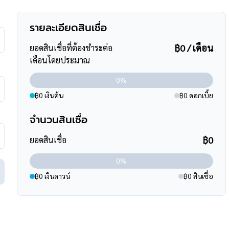
กษตรนวมินทร์ ,Chic republic ,
รายละเอียดสินเชื่อ
เปาโลโชคชัย4
น ,มหาวิทยาลัยราชภัฏจันทรเกษม
฿0 / เดือน
ยอดสินเชื่อที่ต้องชำระต่อ
เดือนโดยประมาณ
0%
฿0 เงินต้น
฿0 ดอกเบี้ย
จำนวนสินเชื่อ
฿0
ยอดสินเชื่อ
นูกิจ
0%
นประเสริฐมนูกิจ , ถนนนาคนิวาส ,
฿0 เงินดาวน์
฿0 สินเชื่อ
2)